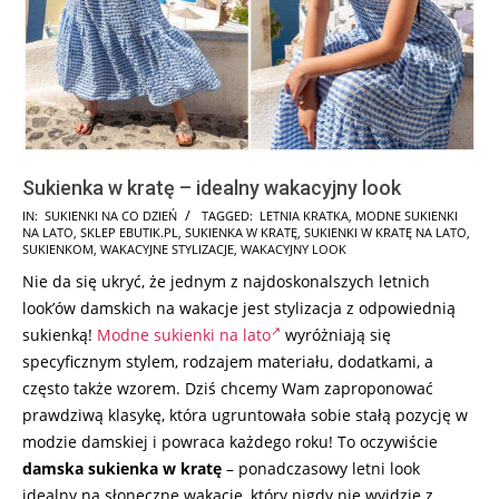
Sukienka w kratę – idealny wakacyjny look
2026-
IN:
SUKIENKI NA CO DZIEŃ
TAGGED:
LETNIA KRATKA
,
MODNE SUKIENKI
NA LATO
,
SKLEP EBUTIK.PL
,
SUKIENKA W KRATĘ
,
SUKIENKI W KRATĘ NA LATO
,
08-
SUKIENKOM
,
WAKACYJNE STYLIZACJE
,
WAKACYJNY LOOK
02
Nie da się ukryć, że jednym z najdoskonalszych letnich
look’ów damskich na wakacje jest stylizacja z odpowiednią
sukienką!
Modne sukienki na lato
wyróżniają się
specyficznym stylem, rodzajem materiału, dodatkami, a
często także wzorem. Dziś chcemy Wam zaproponować
prawdziwą klasykę, która ugruntowała sobie stałą pozycję w
modzie damskiej i powraca każdego roku! To oczywiście
damska sukienka w kratę
– ponadczasowy letni look
idealny na słoneczne wakacje, który nigdy nie wyjdzie z