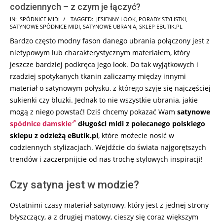
codziennych – z czym je łączyć?
2026-
IN:
SPÓDNICE MIDI
TAGGED:
JESIENNY LOOK
,
PORADY STYLISTKI
,
SATYNOWE SPÓDNICE MIDI
,
SATYNOWE UBRANIA
,
SKLEP EBUTIK.PL
07-
Bardzo często modny fason danego ubrania połączony jest z
31
nietypowym lub charakterystycznym materiałem, który
jeszcze bardziej podkręca jego look. Do tak wyjątkowych i
rzadziej spotykanych tkanin zaliczamy między innymi
materiał o satynowym połysku, z którego szyje się najczęściej
sukienki czy bluzki. Jednak to nie wszystkie ubrania, jakie
mogą z niego powstać! Dziś chcemy pokazać Wam
satynowe
spódnice damskie
długości midi z polecanego polskiego
sklepu z odzieżą eButik.pl
, które możecie nosić w
codziennych stylizacjach. Wejdźcie do świata najgorętszych
trendów i zaczerpnijcie od nas trochę stylowych inspiracji!
Czy satyna jest w modzie?
Ostatnimi czasy materiał satynowy, który jest z jednej strony
błyszczący, a z drugiej matowy, cieszy się coraz większym