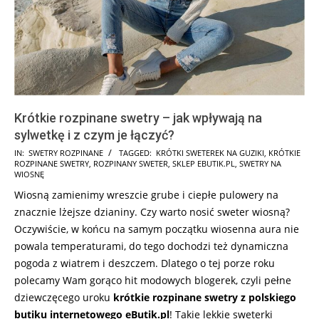
Krótkie rozpinane swetry – jak wpływają na
sylwetkę i z czym je łączyć?
2026-
IN:
SWETRY ROZPINANE
TAGGED:
KRÓTKI SWETEREK NA GUZIKI
,
KRÓTKIE
ROZPINANE SWETRY
,
ROZPINANY SWETER
,
SKLEP EBUTIK.PL
,
SWETRY NA
07-
WIOSNĘ
30
Wiosną zamienimy wreszcie grube i ciepłe pulowery na
znacznie lżejsze dzianiny. Czy warto nosić sweter wiosną?
Oczywiście, w końcu na samym początku wiosenna aura nie
powala temperaturami, do tego dochodzi też dynamiczna
pogoda z wiatrem i deszczem. Dlatego o tej porze roku
polecamy Wam gorąco hit modowych blogerek, czyli pełne
dziewczęcego uroku
krótkie rozpinane swetry z polskiego
butiku internetowego eButik.pl
! Takie lekkie sweterki