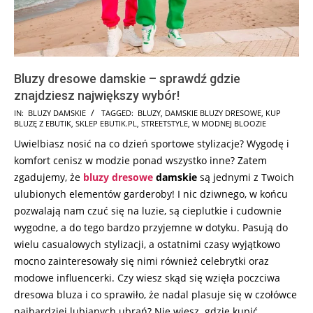
Bluzy dresowe damskie – sprawdź gdzie
znajdziesz największy wybór!
2026-
IN:
BLUZY DAMSKIE
TAGGED:
BLUZY
,
DAMSKIE BLUZY DRESOWE
,
KUP
BLUZĘ Z EBUTIK
,
SKLEP EBUTIK.PL
,
STREETSTYLE
,
W MODNEJ BLOOZIE
07-
Uwielbiasz nosić na co dzień sportowe stylizacje? Wygodę i
30
komfort cenisz w modzie ponad wszystko inne? Zatem
zgadujemy, że
bluzy dresowe
damskie
są jednymi z Twoich
ulubionych elementów garderoby! I nic dziwnego, w końcu
pozwalają nam czuć się na luzie, są cieplutkie i cudownie
wygodne, a do tego bardzo przyjemne w dotyku. Pasują do
wielu casualowych stylizacji, a ostatnimi czasy wyjątkowo
mocno zainteresowały się nimi również celebrytki oraz
modowe influencerki. Czy wiesz skąd się wzięła poczciwa
dresowa bluza i co sprawiło, że nadal plasuje się w czołówce
najbardziej lubianych ubrań? Nie wiesz gdzie kupić