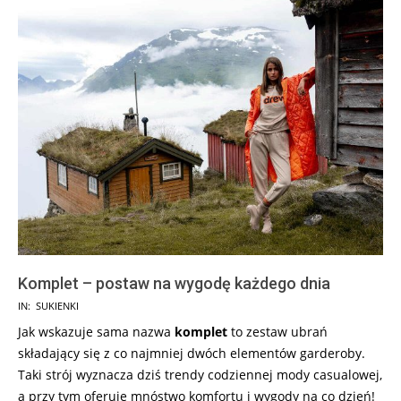
Komplet – postaw na wygodę każdego dnia
2026-
IN:
SUKIENKI
07-
Jak wskazuje sama nazwa
komplet
to zestaw ubrań
29
składający się z co najmniej dwóch elementów garderoby.
Taki strój wyznacza dziś trendy codziennej mody casualowej,
a przy tym oferuje mnóstwo komfortu i wygody na co dzień!