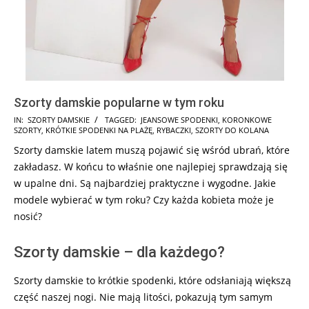
Szorty damskie popularne w tym roku
2026-
IN:
SZORTY DAMSKIE
TAGGED:
JEANSOWE SPODENKI
,
KORONKOWE
SZORTY
,
KRÓTKIE SPODENKI NA PLAŻĘ
,
RYBACZKI
,
SZORTY DO KOLANA
07-
Szorty damskie latem muszą pojawić się wśród ubrań, które
31
zakładasz. W końcu to właśnie one najlepiej sprawdzają się
w upalne dni. Są najbardziej praktyczne i wygodne. Jakie
modele wybierać w tym roku? Czy każda kobieta może je
nosić?
Szorty damskie – dla każdego?
Szorty damskie to krótkie spodenki, które odsłaniają większą
część naszej nogi. Nie mają litości, pokazują tym samym