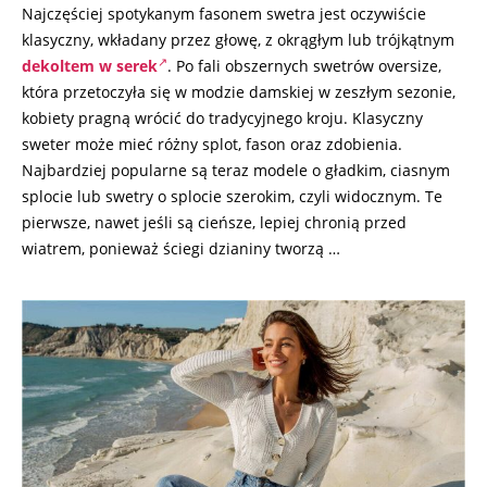
Najczęściej spotykanym fasonem swetra jest oczywiście
klasyczny, wkładany przez głowę, z okrągłym lub trójkątnym
dekoltem w serek
. Po fali obszernych swetrów oversize,
która przetoczyła się w modzie damskiej w zeszłym sezonie,
kobiety pragną wrócić do tradycyjnego kroju. Klasyczny
sweter może mieć różny splot, fason oraz zdobienia.
Najbardziej popularne są teraz modele o gładkim, ciasnym
splocie lub swetry o splocie szerokim, czyli widocznym. Te
pierwsze, nawet jeśli są cieńsze, lepiej chronią przed
wiatrem, ponieważ ściegi dzianiny tworzą …