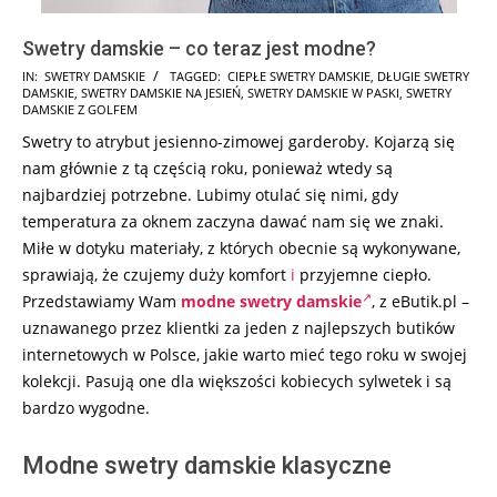
Swetry damskie – co teraz jest modne?
2026-
IN:
SWETRY DAMSKIE
TAGGED:
CIEPŁE SWETRY DAMSKIE
,
DŁUGIE SWETRY
DAMSKIE
,
SWETRY DAMSKIE NA JESIEŃ
,
SWETRY DAMSKIE W PASKI
,
SWETRY
07-
DAMSKIE Z GOLFEM
30
Swetry to atrybut jesienno-zimowej garderoby. Kojarzą się
nam głównie z tą częścią roku, ponieważ wtedy są
najbardziej potrzebne. Lubimy otulać się nimi, gdy
temperatura za oknem zaczyna dawać nam się we znaki.
Miłe w dotyku materiały, z których obecnie są wykonywane,
sprawiają, że czujemy duży komfort
i
przyjemne ciepło.
Przedstawiamy Wam
modne swetry damskie
, z eButik.pl –
uznawanego przez klientki za jeden z najlepszych butików
internetowych w Polsce, jakie warto mieć tego roku w swojej
kolekcji. Pasują one dla większości kobiecych sylwetek i są
bardzo wygodne.
Modne swetry damskie klasyczne