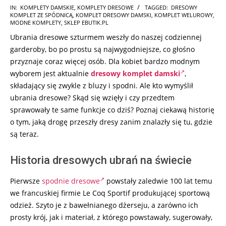
2026-
IN:
KOMPLETY DAMSKIE
,
KOMPLETY DRESOWE
TAGGED:
DRESOWY
KOMPLET ZE SPÓDNICĄ
,
KOMPLET DRESOWY DAMSKI
,
KOMPLET WELUROWY
,
07-
MODNE KOMPLETY
,
SKLEP EBUTIK.PL
29
Ubrania dresowe szturmem weszły do naszej codziennej
garderoby, bo po prostu są najwygodniejsze, co głośno
przyznaje coraz więcej osób. Dla kobiet bardzo modnym
wyborem jest aktualnie
dresowy komplet damski
,
składający się zwykle z bluzy i spodni. Ale kto wymyślił
ubrania dresowe? Skąd się wzięły i czy przedtem
sprawowały te same funkcje co dziś? Poznaj ciekawą historię
o tym, jaką drogę przeszły dresy zanim znalazły się tu, gdzie
są teraz.
Historia dresowych ubrań na świecie
Pierwsze
spodnie dresowe
powstały zaledwie 100 lat temu
we francuskiej firmie Le Coq Sportif produkującej sportową
odzież. Szyto je z bawełnianego dżerseju, a zarówno ich
prosty krój, jak i materiał, z którego powstawały, sugerowały,