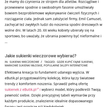
że mamy do czynienia ze strojem dla atletów. Rozciągliwe i
przewiewne spodnie o swobodnym fasonie umożliwiały
bowiem bezproblemowe wykonywanie ćwiczeń fizycznych i
rozciąganie ciała. Jednak sam założyciel firmy, Emil Camuset,
zachęcał też zwykłych ludzi do noszenia spodni dresowych w
wolne dni. W latach 20. XX wieku kobiety ubierały się na
sportowo, bo uważały, że ubrania powinny być nieformalne i
…
Jakie sukienki wieczorowe wybierać?
2026-
IN:
SUKIENKI WIECZOROWE
TAGGED:
GDZIE KUPIĆ FAJNE SUKIENKI
,
MARKOWE SUKIENKI WŁOSKIE
,
POPULARNE SKLEPY INTERNETOWE
07-
Efektowna kreacja to fundament udanego wyjścia. W
29
eButik.pl przygotowaliśmy kolekcję, która łączy światowe
trendy z komfortem noszenia. Sprawdź pełną ofertę
sukienek z eButik.pl
i
wybierz model, który podkreśli Twoją
pewność siebie. Dzięki precyzyjnej tabeli wymiarów przy
każdym produkcie, znalezienie idealnie dopasowanego
fasonu jest prostsze niż kiedykolwiek.