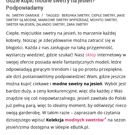
Gdzie kupić modne swetry na jesień?
Podpowiadamy
2026-
IN:
SWETRY DAMSKIE
TAGGED:
BERSHKA SWETRY
,
CIEPŁE SWETRY
,
JAKIE
SWETRY SĄ MODNE
,
MARKOWE SWETRY WYPRZEDAŻ
,
MOHITO SWETRY
,
07-
SWETER NA JESIEŃ
,
ZALANDO SWETRY
,
ZARA SWETRY
30
Ciepłe, mięciutkie swetry na jesień, to marzenie każdej
kobiety. Nosząc je zdecydowanie można zatracić się w
błogości. Każda z nas zasługuje na taką przyjemność,
wystarczy wiedzieć, gdzie szukać! Nasz
sklep
internetowy w
swojej ofercie posiada wiele fantastycznych modeli, które
odpowiadają gorącym trendom i są po prostu przepiękne,
ale dziś postanowiliśmy podpowiedzieć Wam, gdzie jeszcze
można kupić ciekawe i
modne swetry na jesień
. Wybór jest
bardzo duży, a ceny konkurencyjne, więc dla każdej z Was
znajdzie się coś niepowtarzalnego. Jesień zawitała do Polski
już pełną parą, więc to idealny moment, by odświeżyć nieco
swoją garderobę. W takim razie – zapraszam do czytania
dzisiejszego wpisu!
Kolekcja
modnych swetrów
na sezon
jesień/zima dostępna w sklepie eButik.pl.