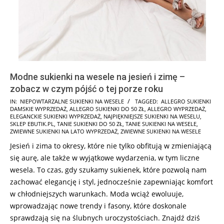
Modne sukienki na wesele na jesień i zimę –
zobacz w czym pójść o tej porze roku
2026-
IN:
NIEPOWTARZALNE SUKIENKI NA WESELE
TAGGED:
ALLEGRO SUKIENKI
DAMSKIE WYPRZEDAŻ
,
ALLEGRO SUKIENKI DO 50 ZŁ
,
ALLEGRO WYPRZEDAŻ
,
08-
ELEGANCKIE SUKIENKI WYPRZEDAŻ
,
NAJPIĘKNIEJSZE SUKIENKI NA WESELU
,
02
SKLEP EBUTIK.PL
,
TANIE SUKIENKI DO 50 ZŁ
,
TANIE SUKIENKI NA WESELE
,
ZWIEWNE SUKIENKI NA LATO WYPRZEDAŻ
,
ZWIEWNE SUKIENKI NA WESELE
Jesień i zima to okresy, które nie tylko obfitują w zmieniającą
się aurę, ale także w wyjątkowe wydarzenia, w tym liczne
wesela. To czas, gdy szukamy sukienek, które pozwolą nam
zachować elegancję i styl, jednocześnie zapewniając komfort
w chłodniejszych warunkach. Moda wciąż ewoluuje,
wprowadzając nowe trendy i fasony, które doskonale
sprawdzają się na ślubnych uroczystościach. Znajdź dziś