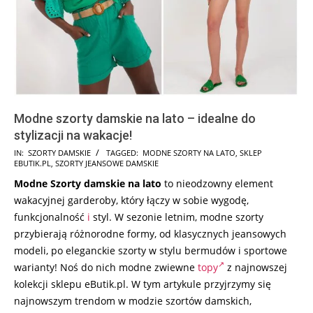
Modne szorty damskie na lato – idealne do
stylizacji na wakacje!
2026-
IN:
SZORTY DAMSKIE
TAGGED:
MODNE SZORTY NA LATO
,
SKLEP
EBUTIK.PL
,
SZORTY JEANSOWE DAMSKIE
07-
Modne Szorty damskie na lato
to nieodzowny element
31
wakacyjnej garderoby, który łączy w sobie wygodę,
funkcjonalność
i
styl. W sezonie letnim, modne szorty
przybierają różnorodne formy, od klasycznych jeansowych
modeli, po eleganckie szorty w stylu bermudów i sportowe
warianty! Noś do nich modne zwiewne
topy
z najnowszej
kolekcji sklepu eButik.pl. W tym artykule przyjrzymy się
najnowszym trendom w modzie szortów damskich,