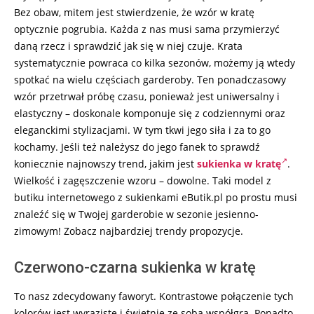
Bez obaw, mitem jest stwierdzenie, że wzór w kratę
optycznie pogrubia. Każda z nas musi sama przymierzyć
daną rzecz i sprawdzić jak się w niej czuje. Krata
systematycznie powraca co kilka sezonów, możemy ją wtedy
spotkać na wielu częściach garderoby. Ten ponadczasowy
wzór przetrwał próbę czasu, ponieważ jest uniwersalny i
elastyczny – doskonale komponuje się z codziennymi oraz
eleganckimi stylizacjami. W tym tkwi jego siła i za to go
kochamy. Jeśli też należysz do jego fanek to sprawdź
koniecznie najnowszy trend, jakim jest
sukienka w kratę
.
Wielkość i zagęszczenie wzoru – dowolne. Taki model z
butiku internetowego z sukienkami eButik.pl po prostu musi
znaleźć się w Twojej garderobie w sezonie jesienno-
zimowym! Zobacz najbardziej trendy propozycje.
Czerwono-czarna sukienka w kratę
To nasz zdecydowany faworyt. Kontrastowe połączenie tych
kolorów jest wyraziste i świetnie ze sobą współgra. Ponadto