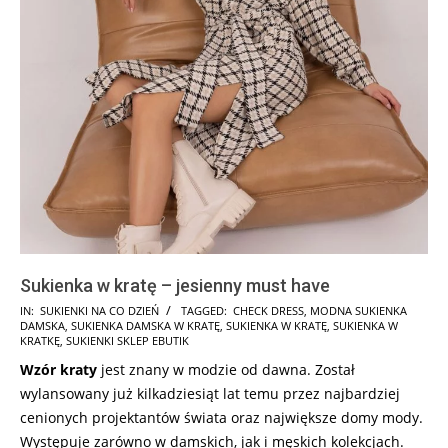
Sukienka w kratę – jesienny must have
2026-
IN:
SUKIENKI NA CO DZIEŃ
TAGGED:
CHECK DRESS
,
MODNA SUKIENKA
DAMSKA
,
SUKIENKA DAMSKA W KRATĘ
,
SUKIENKA W KRATĘ
,
SUKIENKA W
08-
KRATKĘ
,
SUKIENKI SKLEP EBUTIK
02
Wzór kraty
jest znany w modzie od dawna. Został
wylansowany już kilkadziesiąt lat temu przez najbardziej
cenionych projektantów świata oraz największe domy mody.
Występuje zarówno w damskich, jak i męskich kolekcjach.