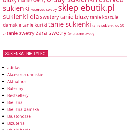
mohito swetry
sklep ebutik.pl
sukienki
reserved swetry
sukienki dla
tanie bluzy
swetery
tanie koszule
tanie sukienki
damskie
tanie kurtki
tanie sukienki do 50
zara swetry
tanie swetry
zł
świąteczne swetry
SUKIENKA I NIE TYLKO
adidas
Akcesoria damskie
Aktualności
Baleriny
Bestsellery
Bielizna
Bielizna damska
Biustonosze
Biżuteria