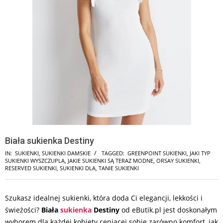
Biała sukienka Destiny
IN:
SUKIENKI
,
SUKIENKI DAMSKIE
TAGGED:
GREENPOINT SUKIENKI
,
JAKI TYP
SUKIENKI WYSZCZUPLA
,
JAKIE SUKIENKI SĄ TERAZ MODNE
,
ORSAY SUKIENKI
,
RESERVED SUKIENKI
,
SUKIENKI DLA
,
TANIE SUKIENKI
Szukasz idealnej sukienki, która doda Ci elegancji, lekkości i
świeżości?
Biała
sukienka
Destiny
od eButik.pl jest doskonałym
wyborem dla każdej kobiety ceniącej sobie zarówno komfort, jak