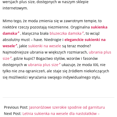
wersjach plus size, dostępnych w naszym sklepie
internetowym.
Mimo tego, że moda zmienia się w zawrotnym tempie, to
niektóre rzeczy pozostają niezmienne. Oryginalna
sukienka
damska
, klasyczna biała
bluzeczka damska
, to wciąż
absolutny must – have. Niedrogie i
eleganckie sukienki na
wesele
, j
akie
sukienki na wesele
są teraz modne?
Najmodniejsze ubrania w większych rozmiarach,
ubrania plus
size
, gdzie kupić? Bogactwo stylów, wzorów i fasonów
dostępnych w
ubrania plus size
ukazuje, że moda XXL nie
tylko nie zna ograniczeń, ale staje się źródłem niekończących
się możliwości wyrażania swojego indywidualnego stylu.
2024-
07-
Previous Post:
Jasnoróżowe szerokie spodnie od garnituru
15
Next Post:
Letnia sukienka na wesele dla nastolatków –