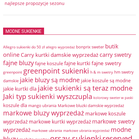
najlepsze propozycje sezonu
MODNE SUKIENKIE
butik
bonprix sweter
Allegro sukienki do 50 zł
allegro wyprzedaż
online
Carry kurtki damskie wyprzedaż
carry swetry
fajne bluzy
fajne swetry
fajne kurtki
fajne koszule
greenpoint sukienki
hm swetry
greenpoint
h & m swetry
jakie bluzy są modne
jakie koszule są modne
damskie
jakie sukienki są teraz modne
jakie kurtki dla
Jaki typ sukienki wyszczupla
kolorowy sweter w paski
koszule dla
mango ubrania
Markowe bluzki damskie wyprzedaż
markowe bluzy wyprzedaż
markowe koszule
markowe swetry
wyprzedaż
markowe kurtki wyprzedaż
modne
wyprzedaż
markowe ubrania
markowe ubrania wyprzedaż
orsay sukienki
reserved
bluzy