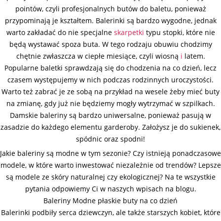
pointów, czyli profesjonalnych butów do baletu, ponieważ
przypominają je kształtem. Balerinki są bardzo wygodne, jednak
warto zakładać do nie specjalne
skarpetki
typu stopki, które nie
będą wystawać spoza buta. W tego rodzaju obuwiu chodzimy
chętnie zwłaszcza w ciepłe miesiące, czyli wiosną
i
latem.
Popularne baletki sprawdzają się do chodzenia na co dzień, lecz
czasem występujemy w nich podczas rodzinnych uroczystości.
Warto też zabrać je ze sobą na przykład na wesele żeby mieć buty
na zmianę, gdy już nie będziemy mogły wytrzymać w szpilkach.
Damskie baleriny są bardzo uniwersalne, ponieważ pasują w
zasadzie do każdego elementu garderoby. Założysz je do sukienek,
spódnic oraz spodni!
Jakie baleriny są modne w tym sezonie? Czy istnieją ponadczasowe
modele, w które warto inwestować niezależnie od trendów? Lepsze
są modele ze skóry naturalnej czy ekologicznej? Na te wszystkie
pytania odpowiemy Ci w naszych wpisach na blogu.
Baleriny Modne płaskie buty na co dzień
Balerinki podbiły serca dziewczyn, ale także starszych kobiet, które