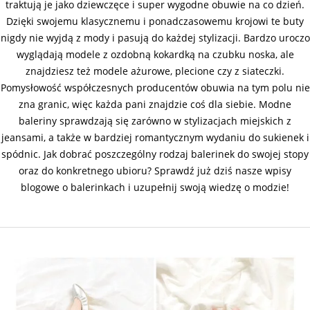
traktują je jako dziewczęce i super wygodne obuwie na co dzień.
Dzięki swojemu klasycznemu i ponadczasowemu krojowi te buty
nigdy nie wyjdą z mody i pasują do każdej stylizacji. Bardzo uroczo
wyglądają modele z ozdobną kokardką na czubku noska, ale
znajdziesz też modele ażurowe, plecione czy z siateczki.
Pomysłowość współczesnych producentów obuwia na tym polu nie
zna granic, więc każda pani znajdzie coś dla siebie. Modne
baleriny sprawdzają się zarówno w stylizacjach miejskich z
jeansami, a także w bardziej romantycznym wydaniu do sukienek i
spódnic. Jak dobrać poszczególny rodzaj balerinek do swojej stopy
oraz do konkretnego ubioru? Sprawdź już dziś nasze wpisy
blogowe o balerinkach i uzupełnij swoją wiedzę o modzie!