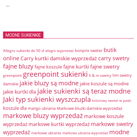
…
MODNE SUKIENKIE
butik
bonprix sweter
Allegro sukienki do 50 zł
allegro wyprzedaż
online
Carry kurtki damskie wyprzedaż
carry swetry
fajne bluzy
fajne swetry
fajne kurtki
fajne koszule
greenpoint sukienki
hm swetry
greenpoint
h & m swetry
jakie bluzy są modne
jakie koszule są modne
damskie
jakie sukienki są teraz modne
jakie kurtki dla
Jaki typ sukienki wyszczupla
kolorowy sweter w paski
koszule dla
mango ubrania
Markowe bluzki damskie wyprzedaż
markowe bluzy wyprzedaż
markowe koszule
markowe swetry
wyprzedaż
markowe kurtki wyprzedaż
modne
wyprzedaż
markowe ubrania
markowe ubrania wyprzedaż