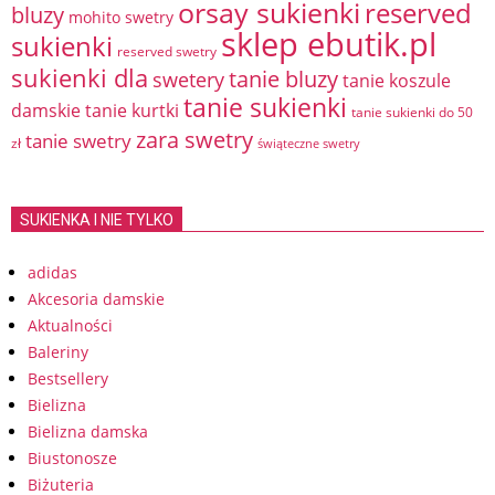
orsay sukienki
reserved
bluzy
mohito swetry
sklep ebutik.pl
sukienki
reserved swetry
sukienki dla
tanie bluzy
swetery
tanie koszule
tanie sukienki
damskie
tanie kurtki
tanie sukienki do 50
zara swetry
tanie swetry
zł
świąteczne swetry
SUKIENKA I NIE TYLKO
adidas
Akcesoria damskie
Aktualności
Baleriny
Bestsellery
Bielizna
Bielizna damska
Biustonosze
Biżuteria