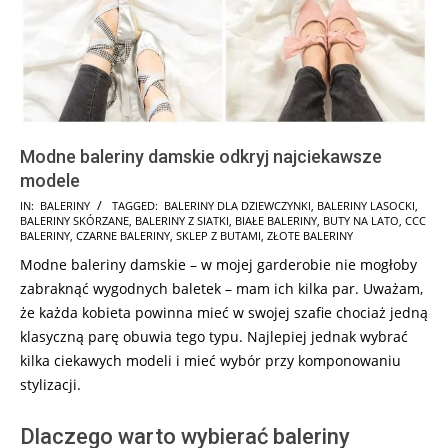
Modne baleriny damskie odkryj najciekawsze
modele
2024-
IN:
BALERINY
TAGGED:
BALERINY DLA DZIEWCZYNKI
,
BALERINY LASOCKI
,
BALERINY SKÓRZANE
,
BALERINY Z SIATKI
,
BIAŁE BALERINY
,
BUTY NA LATO
,
CCC
10-
BALERINY
,
CZARNE BALERINY
,
SKLEP Z BUTAMI
,
ZŁOTE BALERINY
12
Modne baleriny damskie – w mojej garderobie nie mogłoby
zabraknąć wygodnych baletek – mam ich kilka par. Uważam,
że każda kobieta powinna mieć w swojej szafie chociaż jedną
klasyczną parę obuwia tego typu. Najlepiej jednak wybrać
kilka ciekawych modeli i mieć wybór przy komponowaniu
stylizacji.
Dlaczego warto wybierać baleriny