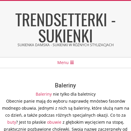
Skip
TRENDSETTERKI -
to
content
SUKIENKI
SUKIENKA DAMSKA - SUKIENKI W RÓŻNYCH STYLIZACJACH
Secondary
Menu
Navigation
Menu
Baleriny
Baleriny
nie tylko dla baletnicy
Obecnie panie mają do wyboru naprawdę mnóstwo fasonów
modnego obuwia. Jednymi z nich są baleriny, które służą nam na
co dzień, a także podczas różnych specjalnych okazji. Co to za
buty
? Jest to płaskie
obuwie
z głębokim wycięciem na stopę,
praktycznie pozbawione cholewki. Swoją nazwę zaczerpnęły od