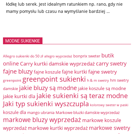
łódkę lub serek. Jest idealnym ratunkiem np. rano, gdy nie
mamy pomysłu lub czasu na wymyślanie bardziej …
MODNE SUKIENKIE
butik
bonprix sweter
Allegro sukienki do 50 zł
allegro wyprzedaż
online
Carry kurtki damskie wyprzedaż
carry swetry
fajne bluzy
fajne swetry
fajne kurtki
fajne koszule
greenpoint sukienki
hm swetry
greenpoint
h & m swetry
jakie bluzy są modne
jakie koszule są modne
damskie
jakie sukienki są teraz modne
jakie kurtki dla
Jaki typ sukienki wyszczupla
kolorowy sweter w paski
koszule dla
mango ubrania
Markowe bluzki damskie wyprzedaż
markowe bluzy wyprzedaż
markowe koszule
markowe swetry
wyprzedaż
markowe kurtki wyprzedaż