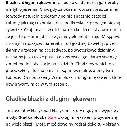
09-
Bluzki z długim rękawem
to podstawa damskiej garderoby
30
nie tylko jesienią. Choć gdy za oknem robi się coraz zimniej,
to wtedy naturalnie sięgamy po nie znacznie częściej.
Lubimy jak miękko otulają nas, podkreślając przy tym piękną
sylwetkę. Czujemy się w nich bardzo kobieco i stylowo, mimo
że jest to pozornie dość zwyczajny element stroju. Mogą być
z różnych rodzajów materiału – od gładkiej bawełny, przez
tkaniny przypominające jedwab, po sweterkowe dzianiny.
Kochamy je za to, że pasują do wszystkiego i łatwo stworzyć
z nimi modne stylizacje na co dzień. Chodzimy w nich do
pracy, szkoły, do znajomych – są uniwersalne, a przy tym
kobiece. Dziś pokażemy Wam bluzki z długim rękawem, które
powinnyśmy mieć w tym sezonie.
Gładkie bluzki z długim rękawem
To absolutny klasyk nad klasykami, który nigdy nie wyjdzie z
mody.
Gładka bluzka
basic
z długim rękawem przydaje się
na wiele okazji. Może mieć dowolny rodzaj dekoltu – okrągły,