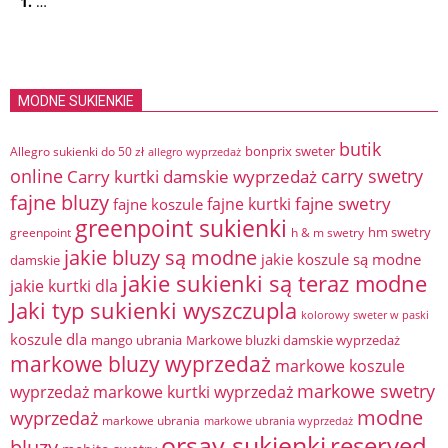
1.
…
MODNE SUKIENKIE
butik
bonprix sweter
Allegro sukienki do 50 zł
allegro wyprzedaż
online
Carry kurtki damskie wyprzedaż
carry swetry
fajne bluzy
fajne swetry
fajne kurtki
fajne koszule
greenpoint sukienki
hm swetry
greenpoint
h & m swetry
jakie bluzy są modne
jakie koszule są modne
damskie
jakie sukienki są teraz modne
jakie kurtki dla
Jaki typ sukienki wyszczupla
kolorowy sweter w paski
koszule dla
mango ubrania
Markowe bluzki damskie wyprzedaż
markowe bluzy wyprzedaż
markowe koszule
markowe swetry
wyprzedaż
markowe kurtki wyprzedaż
modne
wyprzedaż
markowe ubrania
markowe ubrania wyprzedaż
orsay sukienki
reserved
bluzy