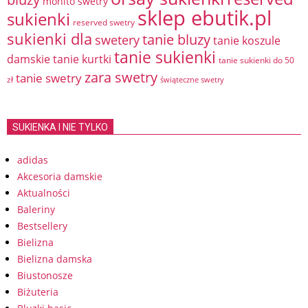
mohito swetry
sklep ebutik.pl
sukienki
reserved swetry
sukienki dla
tanie bluzy
swetery
tanie koszule
tanie sukienki
damskie
tanie kurtki
tanie sukienki do 50
zara swetry
tanie swetry
zł
świąteczne swetry
SUKIENKA I NIE TYLKO
adidas
Akcesoria damskie
Aktualności
Baleriny
Bestsellery
Bielizna
Bielizna damska
Biustonosze
Biżuteria