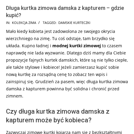
Długa kurtka zimowa damska z kapturem – gdzie
kupić?
2025-
IN:
KOLEKCJA ZIMA
TAGGED:
DAMSKIE KURTECZKI
12-
Mało kiedy kobieta jest zadowolona ze swojego okrycia
03
wierzchniego na zimę. Tu coś odstaje, tam brzydko się
układa. Kupno ładnej i
modnej kurtki zimowej
to czasem
naprawdę nie lada wyzwanie. Dlatego dziś mamy dla Ciebie
propozycje fajnych kurtek damskich, które są nie tylko ciepłe,
ale także stylowe i kobiece! Jeżeli zamierzasz kupić sobie
nową kurtkę za rozsądną cenę to zobacz ten wpis i
zainspiruj się. Grudzień za pasem, więc długa kurtka zimowa
damska z kapturem powinna być solidna i chronić przed
zimnem.
Czy długa kurtka zimowa damska z
kapturem może być kobieca?
Zazwyczaj zimowe kurtki kojarzą nam się z bezkształtnymi