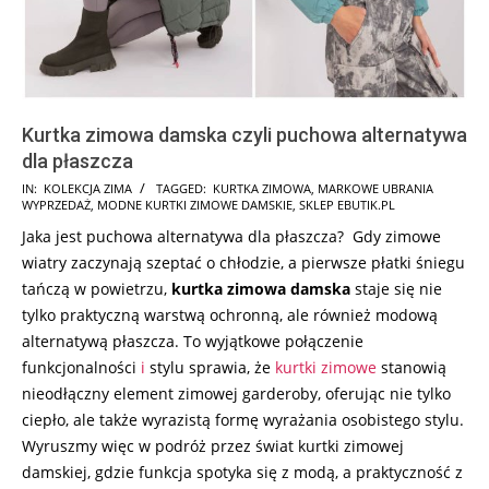
Kurtka zimowa damska czyli puchowa alternatywa
dla płaszcza
2025-
IN:
KOLEKCJA ZIMA
TAGGED:
KURTKA ZIMOWA
,
MARKOWE UBRANIA
WYPRZEDAŻ
,
MODNE KURTKI ZIMOWE DAMSKIE
,
SKLEP EBUTIK.PL
12-
Jaka jest puchowa alternatywa dla płaszcza? Gdy zimowe
03
wiatry zaczynają szeptać o chłodzie, a pierwsze płatki śniegu
tańczą w powietrzu,
kurtka zimowa damska
staje się nie
tylko praktyczną warstwą ochronną, ale również modową
alternatywą płaszcza. To wyjątkowe połączenie
funkcjonalności
i
stylu sprawia, że
kurtki zimowe
stanowią
nieodłączny element zimowej garderoby, oferując nie tylko
ciepło, ale także wyrazistą formę wyrażania osobistego stylu.
Wyruszmy więc w podróż przez świat kurtki zimowej
damskiej, gdzie funkcja spotyka się z modą, a praktyczność z