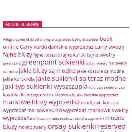
MODNE SUKIENKIE
butik
bonprix sweter
Allegro sukienki do 50 zł
allegro wyprzedaż
online
Carry kurtki damskie wyprzedaż
carry swetry
fajne bluzy
fajne swetry
fajne kurtki
fajne koszule
greenpoint sukienki
hm swetry
greenpoint
h & m swetry
jakie bluzy są modne
jakie koszule są modne
damskie
jakie sukienki są teraz modne
jakie kurtki dla
Jaki typ sukienki wyszczupla
kolorowy sweter w paski
koszule dla
mango ubrania
Markowe bluzki damskie wyprzedaż
markowe bluzy wyprzedaż
markowe koszule
markowe swetry
wyprzedaż
markowe kurtki wyprzedaż
modne
wyprzedaż
markowe ubrania
markowe ubrania wyprzedaż
orsay sukienki
reserved
bluzy
mohito swetry