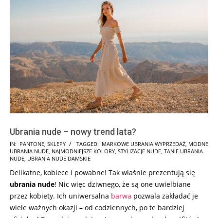
Ubrania nude – nowy trend lata?
2025-
IN:
PANTONE
,
SKLEPY
TAGGED:
MARKOWE UBRANIA WYPRZEDAŻ
,
MODNE
UBRANIA NUDE
,
NAJMODNIEJSZE KOLORY
,
STYLIZACJE NUDE
,
TANIE UBRANIA
03-
NUDE
,
UBRANIA NUDE DAMSKIE
05
Delikatne, kobiece i powabne! Tak właśnie prezentują się
ubrania nude
! Nic więc dziwnego, że są one uwielbiane
przez kobiety. Ich uniwersalna
barwa
pozwala zakładać je
wiele ważnych okazji – od codziennych, po te bardziej