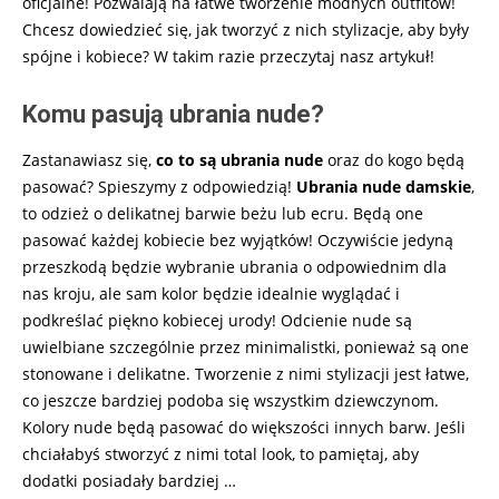
oficjalne! Pozwalają na łatwe tworzenie modnych outfitów!
Chcesz dowiedzieć się, jak tworzyć z nich stylizacje, aby były
spójne i kobiece? W takim razie przeczytaj nasz artykuł!
Komu pasują ubrania nude?
Zastanawiasz się,
co to są ubrania nude
oraz do kogo będą
pasować? Spieszymy z odpowiedzią!
Ubrania nude damskie
,
to odzież o delikatnej barwie beżu lub ecru. Będą one
pasować każdej kobiecie bez wyjątków! Oczywiście jedyną
przeszkodą będzie wybranie ubrania o odpowiednim dla
nas kroju, ale sam kolor będzie idealnie wyglądać i
podkreślać piękno kobiecej urody! Odcienie nude są
uwielbiane szczególnie przez minimalistki, ponieważ są one
stonowane i delikatne. Tworzenie z nimi stylizacji jest łatwe,
co jeszcze bardziej podoba się wszystkim dziewczynom.
Kolory nude będą pasować do większości innych barw. Jeśli
chciałabyś stworzyć z nimi total look, to pamiętaj, aby
dodatki posiadały bardziej
…