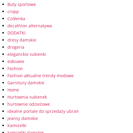
Buty sportowe
cropp
Czółenka
decathlon alternatywa
DODATKI
dresy damskie
drogeria
eleganckie sukienki
eobuwie
Fashion
Fashion aktualne trendy modowe
Garnitury damskie
Home
Hurtownia sukienek
hurtownie odzieżowe
idealne portale do sprzedaży ubrań
jeansy damskie
Kamizelki
kamizelki damskie