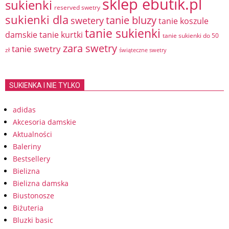
sklep ebutik.pl
sukienki
reserved swetry
sukienki dla
tanie bluzy
swetery
tanie koszule
tanie sukienki
damskie
tanie kurtki
tanie sukienki do 50
zara swetry
tanie swetry
zł
świąteczne swetry
SUKIENKA I NIE TYLKO
adidas
Akcesoria damskie
Aktualności
Baleriny
Bestsellery
Bielizna
Bielizna damska
Biustonosze
Biżuteria
Bluzki basic