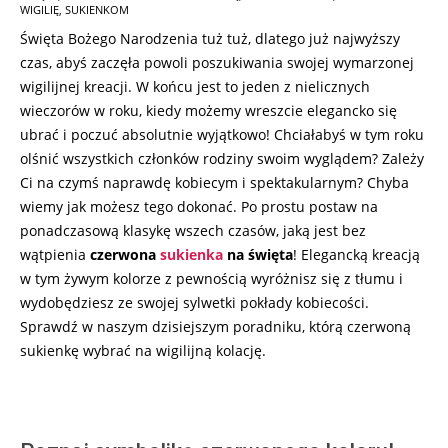
03
WIGILIĘ
,
SUKIENKOM
Święta Bożego Narodzenia tuż tuż, dlatego już najwyższy
czas, abyś zaczęła powoli poszukiwania swojej wymarzonej
wigilijnej kreacji. W końcu jest to jeden z nielicznych
wieczorów w roku, kiedy możemy wreszcie elegancko się
ubrać i poczuć absolutnie wyjątkowo! Chciałabyś w tym roku
olśnić wszystkich członków rodziny swoim wyglądem? Zależy
Ci na czymś naprawdę kobiecym i spektakularnym? Chyba
wiemy jak możesz tego dokonać. Po prostu postaw na
ponadczasową klasykę wszech czasów, jaką jest bez
wątpienia
czerwona
sukienka
na święta
! Elegancką kreacją
w tym żywym kolorze z pewnością wyróżnisz się z tłumu i
wydobędziesz ze swojej sylwetki pokłady kobiecości.
Sprawdź w naszym dzisiejszym poradniku, którą czerwoną
sukienkę wybrać na wigilijną kolację.