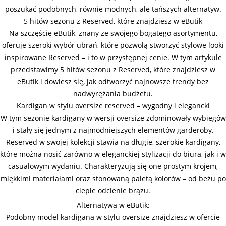
poszukać podobnych, równie modnych, ale tańszych alternatyw.
5 hitów sezonu z Reserved, które znajdziesz w eButik
Na szczęście eButik, znany ze swojego bogatego asortymentu,
oferuje szeroki wybór ubrań, które pozwolą stworzyć stylowe looki
inspirowane Reserved – i to w przystępnej cenie. W tym artykule
przedstawimy 5 hitów sezonu z Reserved, które znajdziesz w
eButik i dowiesz się, jak odtworzyć najnowsze trendy bez
nadwyrężania budżetu.
Kardigan w stylu oversize reserved – wygodny i elegancki
W tym sezonie kardigany w wersji oversize zdominowały wybiegów
i stały się jednym z najmodniejszych elementów garderoby.
Reserved w swojej kolekcji stawia na długie, szerokie kardigany,
które można nosić zarówno w eleganckiej stylizacji do biura, jak i w
casualowym wydaniu. Charakteryzują się one prostym krojem,
miękkimi materiałami oraz stonowaną paletą kolorów – od beżu po
ciepłe odcienie brązu.
Alternatywa w eButik:
Podobny model kardigana w stylu oversize znajdziesz w ofercie