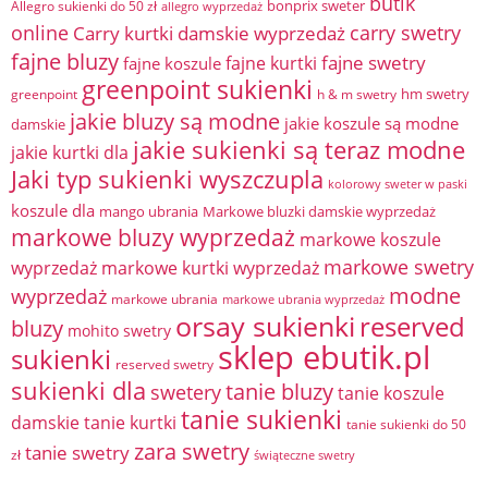
butik
bonprix sweter
Allegro sukienki do 50 zł
allegro wyprzedaż
online
Carry kurtki damskie wyprzedaż
carry swetry
fajne bluzy
fajne swetry
fajne kurtki
fajne koszule
greenpoint sukienki
hm swetry
greenpoint
h & m swetry
jakie bluzy są modne
jakie koszule są modne
damskie
jakie sukienki są teraz modne
jakie kurtki dla
Jaki typ sukienki wyszczupla
kolorowy sweter w paski
koszule dla
mango ubrania
Markowe bluzki damskie wyprzedaż
markowe bluzy wyprzedaż
markowe koszule
markowe swetry
wyprzedaż
markowe kurtki wyprzedaż
modne
wyprzedaż
markowe ubrania
markowe ubrania wyprzedaż
orsay sukienki
reserved
bluzy
mohito swetry
sklep ebutik.pl
sukienki
reserved swetry
sukienki dla
tanie bluzy
swetery
tanie koszule
tanie sukienki
damskie
tanie kurtki
tanie sukienki do 50
zara swetry
tanie swetry
zł
świąteczne swetry