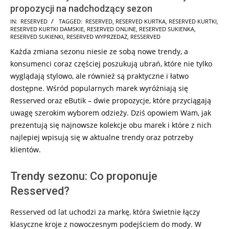
propozycji na nadchodzący sezon
2025-
IN:
RESERVED
TAGGED:
RESERVED
,
RESERVED KURTKA
,
RESERVED KURTKI
,
RESERVED KURTKI DAMSKIE
,
RESERVED ONLINE
,
RESERVED SUKIENKA
,
01-
RESERVED SUKIENKI
,
RESERVED WYPRZEDAŻ
,
RESSERVED
13
Każda zmiana sezonu niesie ze sobą nowe trendy, a
konsumenci coraz częściej poszukują ubrań, które nie tylko
wyglądają stylowo, ale również są praktyczne i łatwo
dostępne. Wśród popularnych marek wyróżniają się
Resserved oraz eButik – dwie propozycje, które przyciągają
uwagę szerokim wyborem odzieży. Dziś opowiem Wam, jak
prezentują się najnowsze kolekcje obu marek i które z nich
najlepiej wpisują się w aktualne trendy oraz potrzeby
klientów.
Trendy sezonu: Co proponuje
Resserved?
Resserved od lat uchodzi za markę, która świetnie łączy
klasyczne kroje z nowoczesnym podejściem do mody. W