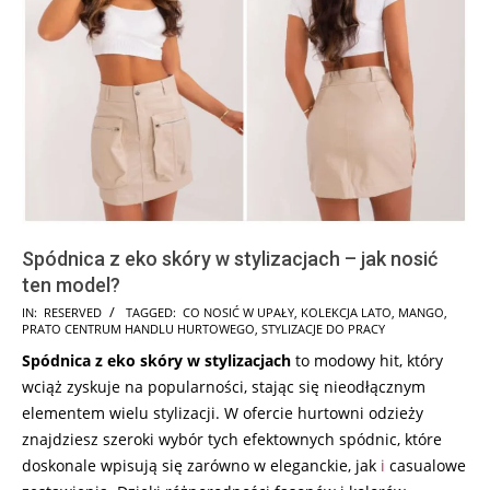
Spódnica z eko skóry w stylizacjach – jak nosić
ten model?
2025-
IN:
RESERVED
TAGGED:
CO NOSIĆ W UPAŁY
,
KOLEKCJA LATO
,
MANGO
,
PRATO CENTRUM HANDLU HURTOWEGO
,
STYLIZACJE DO PRACY
07-
Spódnica z eko skóry w stylizacjach
to modowy hit, który
10
wciąż zyskuje na popularności, stając się nieodłącznym
elementem wielu stylizacji. W ofercie hurtowni odzieży
znajdziesz szeroki wybór tych efektownych spódnic, które
doskonale wpisują się zarówno w eleganckie, jak
i
casualowe