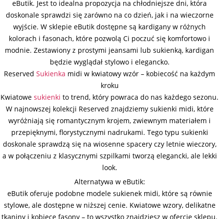
eButik. Jest to idealna propozycja na chłodniejsze dni, która
doskonale sprawdzi się zarówno na co dzień, jak i na wieczorne
wyjście. W sklepie eButik dostępne są kardigany w różnych
kolorach i fasonach, które pozwolą Ci poczuć się komfortowo i
modnie. Zestawiony z prostymi jeansami lub sukienką, kardigan
będzie wyglądał stylowo i elegancko.
Reserved
Sukienka
midi w kwiatowy wzór – kobiecość na każdym
kroku
Kwiatowe
sukienki
to trend, który powraca do nas każdego sezonu.
W najnowszej kolekcji Reserved znajdziemy sukienki midi, które
wyróżniają się romantycznym krojem, zwiewnym materiałem i
przepięknymi, florystycznymi nadrukami. Tego typu sukienki
doskonale sprawdzą się na wiosenne spacery czy letnie wieczory,
a w połączeniu z klasycznymi szpilkami tworzą elegancki, ale lekki
look.
Alternatywa w eButik:
eButik oferuje podobne modele sukienek midi, które są równie
stylowe, ale dostępne w niższej cenie. Kwiatowe wzory, delikatne
tkaniny i kobiece fasony – to wszystko znajdziesz w ofercie sklepu.