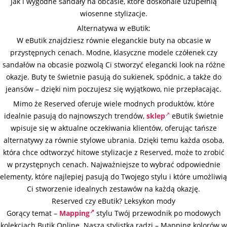
jak i wygodne sandały na obcasie, które doskonale uzupełnią
wiosenne stylizacje.
Alternatywa w eButik:
W eButik znajdziesz równie eleganckie buty na obcasie w
przystępnych cenach. Modne, klasyczne modele czółenek czy
sandałów na obcasie pozwolą Ci stworzyć elegancki look na różne
okazje. Buty te świetnie pasują do sukienek, spódnic, a także do
jeansów – dzięki nim poczujesz się wyjątkowo, nie przepłacając.
Mimo że Reserved oferuje wiele modnych produktów, które
idealnie pasują do najnowszych trendów,
sklep
eButik świetnie
wpisuje się w aktualne oczekiwania klientów, oferując tańsze
alternatywy za równie stylowe ubrania. Dzięki temu każda osoba,
która chce odtworzyć hitowe stylizacje z Reserved, może to zrobić
w przystępnych cenach. Najważniejsze to wybrać odpowiednie
elementy, które najlepiej pasują do Twojego stylu i które umożliwią
Ci stworzenie idealnych zestawów na każdą okazję.
Reserved czy eButik? Leksykon mody
Gorący temat –
Mapping
stylu Twój przewodnik po modowych
kolekcjach Butik Online. Nasza stylistka radzi – Mapping kolorów w