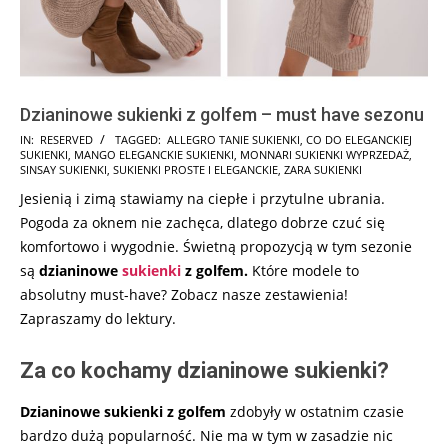
Dzianinowe sukienki z golfem – must have sezonu
2025-
IN:
RESERVED
TAGGED:
ALLEGRO TANIE SUKIENKI
,
CO DO ELEGANCKIEJ
SUKIENKI
,
MANGO ELEGANCKIE SUKIENKI
,
MONNARI SUKIENKI WYPRZEDAŻ
,
09-
SINSAY SUKIENKI
,
SUKIENKI PROSTE I ELEGANCKIE
,
ZARA SUKIENKI
27
Jesienią i zimą stawiamy na ciepłe i przytulne ubrania.
Pogoda za oknem nie zachęca, dlatego dobrze czuć się
komfortowo i wygodnie. Świetną propozycją w tym sezonie
są
dzianinowe
sukienki
z golfem.
Które modele to
absolutny must-have? Zobacz nasze zestawienia!
Zapraszamy do lektury.
Za co kochamy dzianinowe sukienki?
Dzianinowe sukienki z golfem
zdobyły w ostatnim czasie
bardzo dużą popularność. Nie ma w tym w zasadzie nic