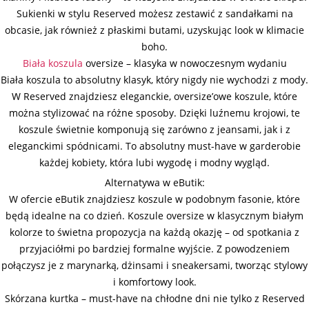
Sukienki w stylu Reserved możesz zestawić z sandałkami na
obcasie, jak również z płaskimi butami, uzyskując look w klimacie
boho.
Biała koszula
oversize – klasyka w nowoczesnym wydaniu
Biała koszula to absolutny klasyk, który nigdy nie wychodzi z mody.
W Reserved znajdziesz eleganckie, oversize’owe koszule, które
można stylizować na różne sposoby. Dzięki luźnemu krojowi, te
koszule świetnie komponują się zarówno z jeansami, jak i z
eleganckimi spódnicami. To absolutny must-have w garderobie
każdej kobiety, która lubi wygodę i modny wygląd.
Alternatywa w eButik:
W ofercie eButik znajdziesz koszule w podobnym fasonie, które
będą idealne na co dzień. Koszule oversize w klasycznym białym
kolorze to świetna propozycja na każdą okazję – od spotkania z
przyjaciółmi po bardziej formalne wyjście. Z powodzeniem
połączysz je z marynarką, dżinsami i sneakersami, tworząc stylowy
i komfortowy look.
Skórzana kurtka – must-have na chłodne dni nie tylko z Reserved