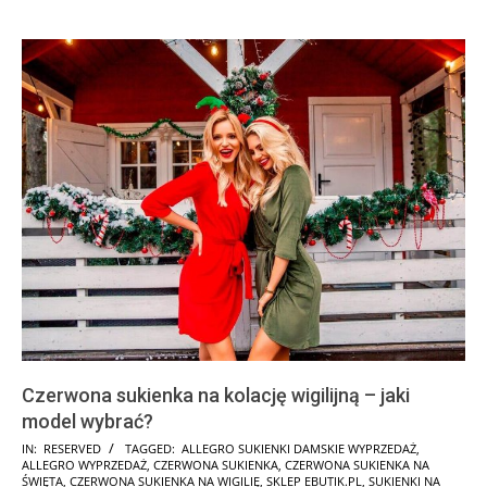
Czerwona sukienka na kolację wigilijną – jaki
model wybrać?
2025-
IN:
RESERVED
TAGGED:
ALLEGRO SUKIENKI DAMSKIE WYPRZEDAŻ
,
ALLEGRO WYPRZEDAŻ
,
CZERWONA SUKIENKA
,
CZERWONA SUKIENKA NA
10-
ŚWIĘTA
,
CZERWONA SUKIENKA NA WIGILIĘ
,
SKLEP EBUTIK.PL
,
SUKIENKI NA