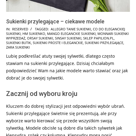
Sukienki przylegające – ciekawe modele
2025-
IN:
RESERVED
TAGGED:
ALLEGRO TANIE SUKIENKI
,
CO DO ELEGANCKIEJ
SUKIENKI
,
HM SUKIENKO
,
MANGO ELEGANCKIE SUKIENKI
,
MONNARI SUKIENKI
01-
WYPRZEDAŻ
,
ORSAY SUKIENKI
,
SINSAY SUKIENKI
,
SKLEP PAPILION.PL
,
25
SUKIENKI BUTIK
,
SUKIENKI PROSTE I ELEGANCKIE
,
SUKIENKI PRZYLEGAJĄCE
,
ZARA SUKIENKI
Lubię podkreślać atuty swojej sylwetki, dlatego często
stawiam na sukienki przylegające. Dzisiaj chciałabym
podpowiedzieć Wam na jakie modele warto stawiać oraz jak
dobrać je do swojej sylwetki.
Zacznij od wyboru kroju
Kluczem do dobrej stylizacji jest odpowiedni wybór ubrań.
Sukienki przylegające świetnie się prezentują, ale przy
wyborze warto kierować się przede wszystkim swoją
sylwetką. Modele obcisłe są dobre dla takich sylwetek jak
klepsydra, rożek czy kolumna. Klepsydry mogą nosić