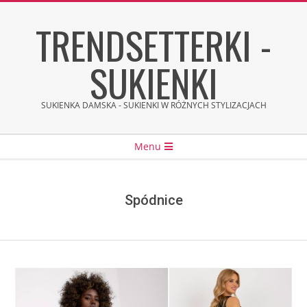
Skip
TRENDSETTERKI -
to
content
SUKIENKI
SUKIENKA DAMSKA - SUKIENKI W RÓŻNYCH STYLIZACJACH
Secondary
Menu
Navigation
Menu
Spódnice