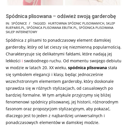
Spódnica plisowana – odśwież swoją garderobę
2025-
IN:
SPÓDNICE
TAGGED:
HURTOWNIA SPÓDNIC PLISOWANYCH
,
SKLEP
RUEPARIS.PL
,
SPÓDNICA PLISOWANA EBUTIK.PL
,
SPÓDNICA PLISOWANA
09-
SKLEP INTERNETOWY
29
Spódnica z plisami to ponadczasowy element damskiej
garderoby, który od lat cieszy się niezmienną popularnością.
Charakteryzuje się delikatnymi fałdami, które nadają jej
lekkości
i
swobodnego ruchu. Od momentu swojego debiutu
w modzie w latach 20. XX wieku,
spódnica plisowana
stała
się symbolem elegancji i klasy, będąc jednocześnie
wszechstronnym elementem garderoby, który doskonale
sprawdza się w różnych stylizacjach, od casualowych po
bardziej formalne. W tym artykule przyjrzymy się bliżej
fenomenowi spódnicy plisowanej, jej historii, różnorodnym
fasonom oraz propozycjom stylizacyjnym, aby pokazać,
dlaczego jest to jeden z najbardziej uniwersalnych i
ponadczasowych elementów w damskiej modzie.