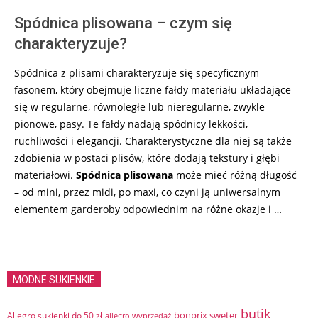
Spódnica plisowana – czym się
charakteryzuje?
Spódnica z plisami charakteryzuje się specyficznym
fasonem, który obejmuje liczne fałdy materiału układające
się w regularne, równoległe lub nieregularne, zwykle
pionowe, pasy. Te fałdy nadają spódnicy lekkości,
ruchliwości i elegancji. Charakterystyczne dla niej są także
zdobienia w postaci plisów, które dodają tekstury i głębi
materiałowi.
Spódnica plisowana
może mieć różną długość
– od mini, przez midi, po maxi, co czyni ją uniwersalnym
elementem garderoby odpowiednim na różne okazje i …
MODNE SUKIENKIE
butik
bonprix sweter
Allegro sukienki do 50 zł
allegro wyprzedaż