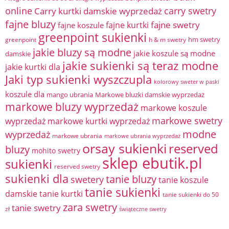
online
Carry kurtki damskie wyprzedaż
carry swetry
fajne bluzy
fajne swetry
fajne kurtki
fajne koszule
greenpoint sukienki
hm swetry
greenpoint
h & m swetry
jakie bluzy są modne
jakie koszule są modne
damskie
jakie sukienki są teraz modne
jakie kurtki dla
Jaki typ sukienki wyszczupla
kolorowy sweter w paski
koszule dla
mango ubrania
Markowe bluzki damskie wyprzedaż
markowe bluzy wyprzedaż
markowe koszule
markowe swetry
wyprzedaż
markowe kurtki wyprzedaż
modne
wyprzedaż
markowe ubrania
markowe ubrania wyprzedaż
orsay sukienki
reserved
bluzy
mohito swetry
sklep ebutik.pl
sukienki
reserved swetry
sukienki dla
tanie bluzy
swetery
tanie koszule
tanie sukienki
damskie
tanie kurtki
tanie sukienki do 50
zara swetry
tanie swetry
zł
świąteczne swetry