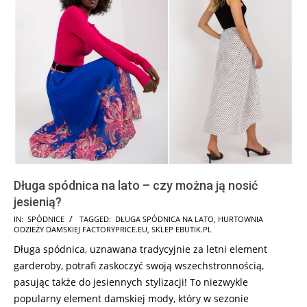
Długa spódnica na lato – czy można ją nosić
jesienią?
2025-
IN:
SPÓDNICE
TAGGED:
DŁUGA SPÓDNICA NA LATO
,
HURTOWNIA
ODZIEŻY DAMSKIEJ FACTORYPRICE.EU
,
SKLEP EBUTIK.PL
11-
Długa spódnica, uznawana tradycyjnie za letni element
14
garderoby, potrafi zaskoczyć swoją wszechstronnością,
pasując także do jesiennych stylizacji! To niezwykle
popularny element damskiej mody, który w sezonie