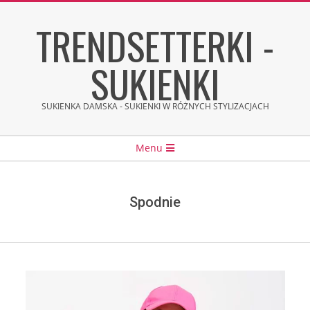
Skip
TRENDSETTERKI -
to
content
SUKIENKI
SUKIENKA DAMSKA - SUKIENKI W RÓŻNYCH STYLIZACJACH
Secondary
Menu
Navigation
Menu
Spodnie