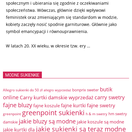
społecznym i ubierania się zgodnie z oczekiwaniami
społeczeństwa. Wówczas, głównie dzięki wpływowi
feministek oraz zmieniającym się standardom w modzie,
kobiety zaczęły nosić spodnie garniturowe. Głównie jako
symbol emancypacji i równouprawnienia.
W latach 20. XX wieku, w okresie tzw. ery …
MODNE SUKIENKIE
butik
bonprix sweter
Allegro sukienki do 50 zł
allegro wyprzedaż
online
Carry kurtki damskie wyprzedaż
carry swetry
fajne bluzy
fajne swetry
fajne kurtki
fajne koszule
greenpoint sukienki
hm swetry
greenpoint
h & m swetry
jakie bluzy są modne
jakie koszule są modne
damskie
jakie sukienki są teraz modne
jakie kurtki dla