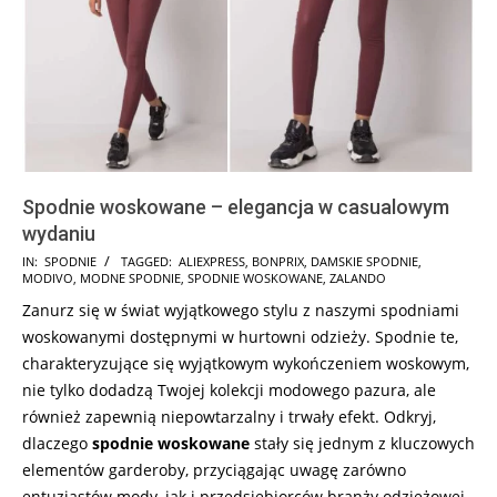
Spodnie woskowane – elegancja w casualowym
wydaniu
2024-
IN:
SPODNIE
TAGGED:
ALIEXPRESS
,
BONPRIX
,
DAMSKIE SPODNIE
,
MODIVO
,
MODNE SPODNIE
,
SPODNIE WOSKOWANE
,
ZALANDO
12-
Zanurz się w świat wyjątkowego stylu z naszymi spodniami
10
woskowanymi dostępnymi w hurtowni odzieży. Spodnie te,
charakteryzujące się wyjątkowym wykończeniem woskowym,
nie tylko dodadzą Twojej kolekcji modowego pazura, ale
również zapewnią niepowtarzalny i trwały efekt. Odkryj,
dlaczego
spodnie woskowane
stały się jednym z kluczowych
elementów garderoby, przyciągając uwagę zarówno
entuzjastów mody, jak i przedsiębiorców branży odzieżowej.