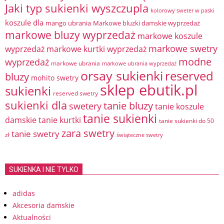
Jaki typ sukienki wyszczupla
kolorowy sweter w paski
koszule dla
mango ubrania
Markowe bluzki damskie wyprzedaż
markowe bluzy wyprzedaż
markowe koszule
markowe swetry
wyprzedaż
markowe kurtki wyprzedaż
modne
wyprzedaż
markowe ubrania
markowe ubrania wyprzedaż
orsay sukienki
reserved
bluzy
mohito swetry
sklep ebutik.pl
sukienki
reserved swetry
sukienki dla
tanie bluzy
swetery
tanie koszule
tanie sukienki
damskie
tanie kurtki
tanie sukienki do 50
zara swetry
tanie swetry
zł
świąteczne swetry
SUKIENKA I NIE TYLKO
adidas
Akcesoria damskie
Aktualności