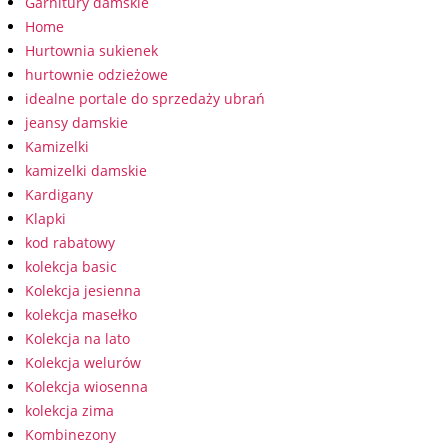
Garnitury damskie
Home
Hurtownia sukienek
hurtownie odzieżowe
idealne portale do sprzedaży ubrań
jeansy damskie
Kamizelki
kamizelki damskie
Kardigany
Klapki
kod rabatowy
kolekcja basic
Kolekcja jesienna
kolekcja masełko
Kolekcja na lato
Kolekcja welurów
Kolekcja wiosenna
kolekcja zima
Kombinezony