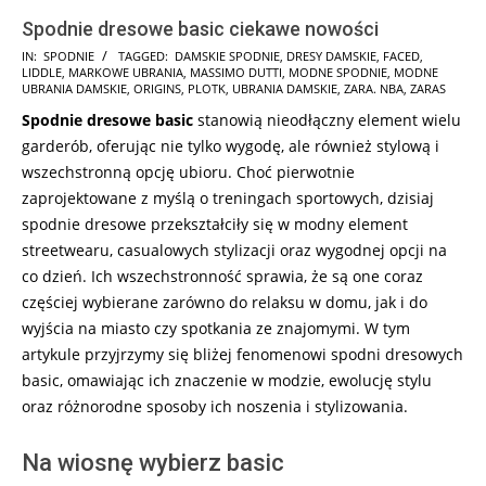
Spodnie dresowe basic ciekawe nowości
2024-
IN:
SPODNIE
TAGGED:
DAMSKIE SPODNIE
,
DRESY DAMSKIE
,
FACED
,
LIDDLE
,
MARKOWE UBRANIA
,
MASSIMO DUTTI
,
MODNE SPODNIE
,
MODNE
12-
UBRANIA DAMSKIE
,
ORIGINS
,
PLOTK
,
UBRANIA DAMSKIE
,
ZARA. NBA
,
ZARAS
12
Spodnie dresowe basic
stanowią nieodłączny element wielu
garderób, oferując nie tylko wygodę, ale również stylową i
wszechstronną opcję ubioru. Choć pierwotnie
zaprojektowane z myślą o treningach sportowych, dzisiaj
spodnie dresowe przekształciły się w modny element
streetwearu, casualowych stylizacji oraz wygodnej opcji na
co dzień. Ich wszechstronność sprawia, że są one coraz
częściej wybierane zarówno do relaksu w domu, jak i do
wyjścia na miasto czy spotkania ze znajomymi. W tym
artykule przyjrzymy się bliżej fenomenowi spodni dresowych
basic, omawiając ich znaczenie w modzie, ewolucję stylu
oraz różnorodne sposoby ich noszenia i stylizowania.
Na wiosnę wybierz basic