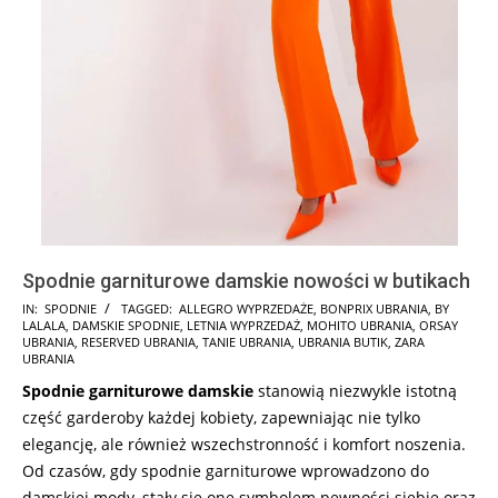
Spodnie garniturowe damskie nowości w butikach
2024-
IN:
SPODNIE
TAGGED:
ALLEGRO WYPRZEDAŻE
,
BONPRIX UBRANIA
,
BY
LALALA
,
DAMSKIE SPODNIE
,
LETNIA WYPRZEDAŻ
,
MOHITO UBRANIA
,
ORSAY
12-
UBRANIA
,
RESERVED UBRANIA
,
TANIE UBRANIA
,
UBRANIA BUTIK
,
ZARA
02
UBRANIA
Spodnie garniturowe damskie
stanowią niezwykle istotną
część garderoby każdej kobiety, zapewniając nie tylko
elegancję, ale również wszechstronność i komfort noszenia.
Od czasów, gdy spodnie garniturowe wprowadzono do
damskiej mody, stały się one symbolem pewności siebie oraz