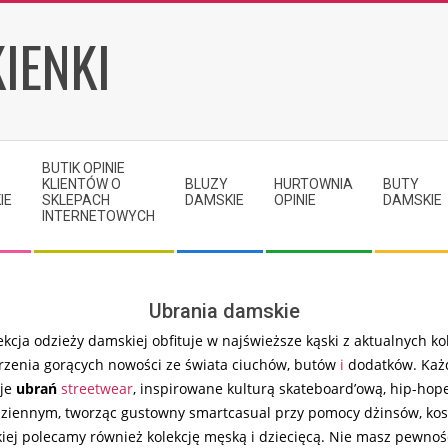
IENKI
BUTIK OPINIE
KLIENTÓW O
BLUZY
HURTOWNIA
BUTY
IE
SKLEPACH
DAMSKIE
OPINIE
DAMSKIE
INTERNETOWYCH
Ubrania damskie
ekcja odzieży damskiej obfituje w najświeższe kąski z aktualnych k
zenia gorących nowości ze świata ciuchów, butów
i
dodatków. Każda
cje
ubrań
streetwear
, inspirowane kulturą skateboard’ową, hip-hope
codziennym, tworząc gustowny smartcasual przy pomocy dżinsów, kos
kiej polecamy również kolekcję męską i dziecięcą. Nie masz pewnoś