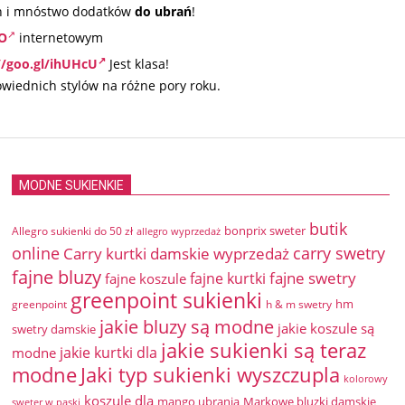
h i mnóstwo dodatków
do ubrań
!
YO
internetowym
//goo.gl/ihUHcU
Jest klasa!
wiednich stylów na różne pory roku.
MODNE SUKIENKIE
butik
bonprix sweter
Allegro sukienki do 50 zł
allegro wyprzedaż
online
Carry kurtki damskie wyprzedaż
carry swetry
fajne bluzy
fajne swetry
fajne kurtki
fajne koszule
greenpoint sukienki
hm
greenpoint
h & m swetry
jakie bluzy są modne
jakie koszule są
swetry damskie
jakie sukienki są teraz
jakie kurtki dla
modne
modne
Jaki typ sukienki wyszczupla
kolorowy
koszule dla
mango ubrania
Markowe bluzki damskie
sweter w paski