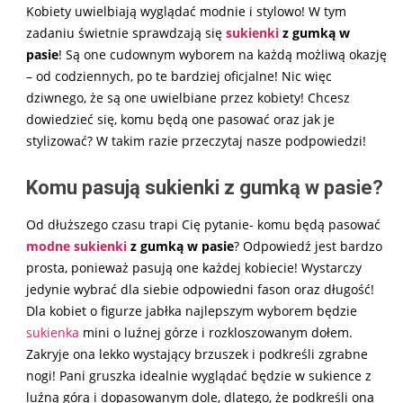
Kobiety uwielbiają wyglądać modnie i stylowo! W tym
zadaniu świetnie sprawdzają się
sukienki
z gumką w
pasie
! Są one cudownym wyborem na każdą możliwą okazję
– od codziennych, po te bardziej oficjalne! Nic więc
dziwnego, że są one uwielbiane przez kobiety! Chcesz
dowiedzieć się, komu będą one pasować oraz jak je
stylizować? W takim razie przeczytaj nasze podpowiedzi!
Komu pasują sukienki z gumką w pasie?
Od dłuższego czasu trapi Cię pytanie- komu będą pasować
modne sukienki
z gumką w pasie
? Odpowiedź jest bardzo
prosta, ponieważ pasują one każdej kobiecie! Wystarczy
jedynie wybrać dla siebie odpowiedni fason oraz długość!
Dla kobiet o figurze jabłka najlepszym wyborem będzie
sukienka
mini o luźnej górze i rozkloszowanym dołem.
Zakryje ona lekko wystający brzuszek i podkreśli zgrabne
nogi! Pani gruszka idealnie wyglądać będzie w sukience z
luźną górą i dopasowanym dole, dlatego, że podkreśli ona