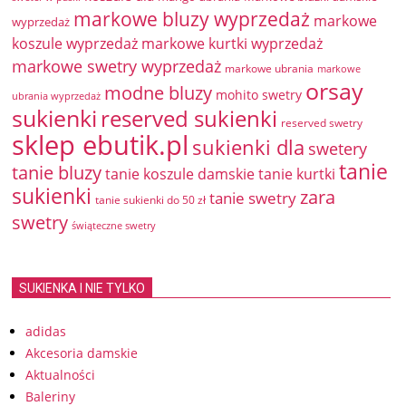
markowe bluzy wyprzedaż
markowe
wyprzedaż
koszule wyprzedaż
markowe kurtki wyprzedaż
markowe swetry wyprzedaż
markowe ubrania
markowe
orsay
modne bluzy
mohito swetry
ubrania wyprzedaż
sukienki
reserved sukienki
reserved swetry
sklep ebutik.pl
sukienki dla
swetery
tanie
tanie bluzy
tanie koszule damskie
tanie kurtki
sukienki
zara
tanie swetry
tanie sukienki do 50 zł
swetry
świąteczne swetry
SUKIENKA I NIE TYLKO
adidas
Akcesoria damskie
Aktualności
Baleriny