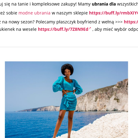
tuj się na tanie i kompleksowe zakupy! Mamy
ubrania dla
wszystkic
eż sobie
modne ubrania
w naszym sklepie
https://buff.ly/rmbXI
z na nowy sezon? Polecamy płaszczyk boyfriend z wełną >>>
https:
sukienek na wesele
https://buff.ly/7Z8N9Ed
, aby mieć wybór odpo