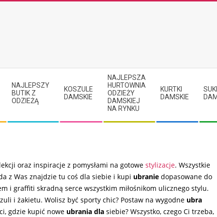
NAJLEPSZA
NAJLEPSZY
HURTOWNIA
KOSZULE
KURTKI
SUK
BUTIK Z
ODZIEŻY
DAMSKIE
DAMSKIE
DAM
ODZIEŻĄ
DAMSKIEJ
NA RYNKU
olekcji oraz inspiracje z pomysłami na gotowe
stylizacje
. Wszystkie
 z Was znajdzie tu coś dla siebie i kupi
ubranie
dopasowane do
m i graffiti skradną serce wszystkim miłośnikom ulicznego stylu.
zuli i żakietu. Wolisz być sporty chic? Postaw na wygodne
ubra
ci, gdzie kupić nowe
ubrania dla
siebie? Wszystko, czego Ci trzeba,