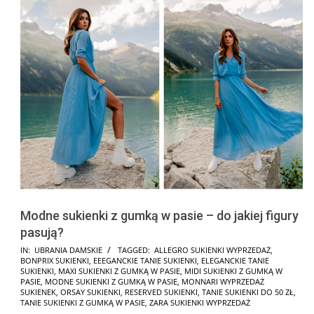
Modne sukienki z gumką w pasie – do jakiej figury
pasują?
2025-
IN:
UBRANIA DAMSKIE
TAGGED:
ALLEGRO SUKIENKI WYPRZEDAŻ
,
BONPRIX SUKIENKI
,
EEEGANCKIE TANIE SUKIENKI
,
ELEGANCKIE TANIE
08-
SUKIENKI
,
MAXI SUKIENKI Z GUMKĄ W PASIE
,
MIDI SUKIENKI Z GUMKĄ W
16
PASIE
,
MODNE SUKIENKI Z GUMKĄ W PASIE
,
MONNARI WYPRZEDAŻ
SUKIENEK
,
ORSAY SUKIENKI
,
RESERVED SUKIENKI
,
TANIE SUKIENKI DO 50 ZŁ
,
TANIE SUKIENKI Z GUMKĄ W PASIE
,
ZARA SUKIENKI WYPRZEDAŻ