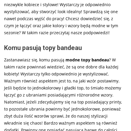
niezwykle kobiece i stylowe! Wystarczy je odpowiednio
wystylizować, aby stworzyć look idealny! Sprawdzą się one
nawet podczas wyjść do pracy! Chcesz dowiedzieć się, z
czym je łączyć oraz jakie kolory i wzory będą modne w tym
sezonie? W takim razie przeczytaj nasze podpowiedzi!
Komu pasują topy bandeau
Zastanawiasz się, komu pasują
modne topy bandeau
? W
takim razie powinnaś wiedzieć, że są one dobre dla każdej
kobiety! Wystarczy tylko odpowiednio je wystylizować.
Ważnym również aspektem jest to, na jaki wzór postawimy.
Jeśli będzie to jednokolorowy i gładki top, to śmiało możemy
łączyć go z ubraniami posiadającymi różnorodne wzory.
Natomiast, jeżeli zdecydujemy się na top posiadający printy,
to pozostałe ubrania powinny być jednokolorowe, ponieważ
zbyt duża ilość wzorów sprawi, że do naszej stylizacji
wkradnie się chaos! Bardzo ważnym aspektem są również
dodatki. Powinny one posiadać pasującą barwę do całości.