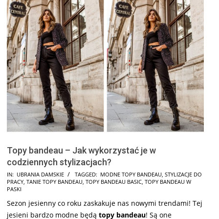
Topy bandeau – Jak wykorzystać je w
codziennych stylizacjach?
2025-
IN:
UBRANIA DAMSKIE
TAGGED:
MODNE TOPY BANDEAU
,
STYLIZACJE DO
PRACY
,
TANIE TOPY BANDEAU
,
TOPY BANDEAU BASIC
,
TOPY BANDEAU W
08-
PASKI
11
Sezon jesienny co roku zaskakuje nas nowymi trendami! Tej
jesieni bardzo modne będą
topy bandeau
! Są one