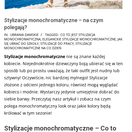
Stylizacje monochromatyczne – na czym
polegają?
2025-
IN:
UBRANIA DAMSKIE
TAGGED:
CO TO JEST STYLIZACJA
MONOCHROMATYCZNA
,
ELEGANCKIE STYLIZACJE MONOCHROMATYCZNE
,
JAK
08-
SIĘ UBRAĆ DO SZKOŁY
,
STYLIZACJE DO PRACY
,
STYLIZACJE
18
MONOCHROMATYCZNE NA CO DZIEŃ
Stylizacje monochromatyczne
nie są znane każdej
kobiecie. Niejednokrotnie dziewczyny boją ubierać się w ten
sposób lub po prostu uważają, że taki outfit jest nudny lub
sztywny! Oczywiście, nic bardziej mylnego! Stylizacje
złożone z odcieni jednego koloru, również mogą wyglądać
kobieco i modnie. Wystarczy jedynie umiejętnie dobrać do
siebie barwy. Przeczytaj nasz artykuł i zobacz na czym
polega monochromatyczny look oraz jakie kolory będą
królować w tym sezonie!
Stylizacje monochromatyczne – Co to