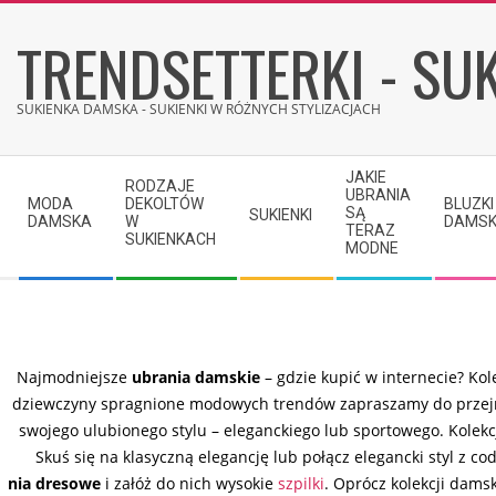
Skip
TRENDSETTERKI - SUK
to
content
SUKIENKA DAMSKA - SUKIENKI W RÓŻNYCH STYLIZACJACH
Secondary
JAKIE
RODZAJE
Navigation
UBRANIA
MODA
DEKOLTÓW
BLUZKI
SĄ
SUKIENKI
Menu
DAMSKA
W
DAMSK
TERAZ
SUKIENKACH
MODNE
Najmodniejsze
ubrania damskie
– gdzie kupić w internecie? Kol
dziewczyny spragnione modowych trendów zapraszamy do przejr
swojego ulubionego stylu – eleganckiego lub sportowego. Kolek
Skuś się na klasyczną elegancję lub połącz elegancki styl z 
nia dresowe
i załóż do nich wysokie
szpilki
. Oprócz kolekcji dams