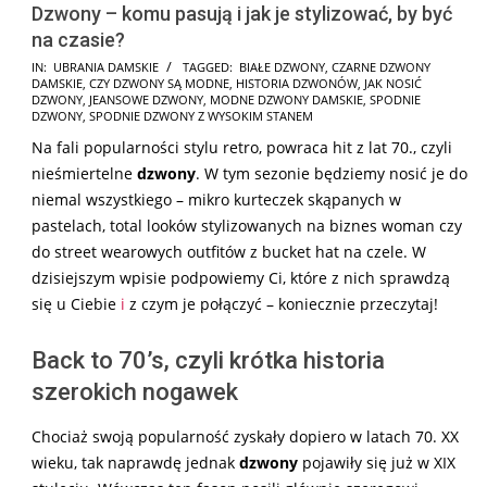
Dzwony – komu pasują i jak je stylizować, by być
na czasie?
2025-
IN:
UBRANIA DAMSKIE
TAGGED:
BIAŁE DZWONY
,
CZARNE DZWONY
DAMSKIE
,
CZY DZWONY SĄ MODNE
,
HISTORIA DZWONÓW
,
JAK NOSIĆ
07-
DZWONY
,
JEANSOWE DZWONY
,
MODNE DZWONY DAMSKIE
,
SPODNIE
30
DZWONY
,
SPODNIE DZWONY Z WYSOKIM STANEM
Na fali popularności stylu retro, powraca hit z lat 70., czyli
nieśmiertelne
dzwony
. W tym sezonie będziemy nosić je do
niemal wszystkiego – mikro kurteczek skąpanych w
pastelach, total looków stylizowanych na biznes woman czy
do street wearowych outfitów z bucket hat na czele. W
dzisiejszym wpisie podpowiemy Ci, które z nich sprawdzą
się u Ciebie
i
z czym je połączyć – koniecznie przeczytaj!
Back to 70’s, czyli krótka historia
szerokich nogawek
Chociaż swoją popularność zyskały dopiero w latach 70. XX
wieku, tak naprawdę jednak
dzwony
pojawiły się już w XIX