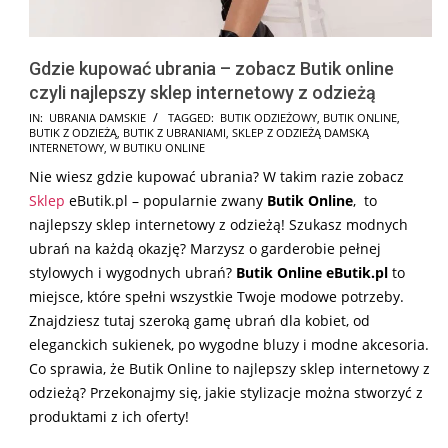
Gdzie kupować ubrania – zobacz Butik online
czyli najlepszy sklep internetowy z odzieżą
2025-
IN:
UBRANIA DAMSKIE
TAGGED:
BUTIK ODZIEŻOWY
,
BUTIK ONLINE
,
BUTIK Z ODZIEŻĄ
,
BUTIK Z UBRANIAMI
,
SKLEP Z ODZIEŻĄ DAMSKĄ
12-
INTERNETOWY
,
W BUTIKU ONLINE
19
Nie wiesz gdzie kupować ubrania? W takim razie zobacz
Sklep
eButik.pl – popularnie zwany
Butik Online
, to
najlepszy sklep internetowy z odzieżą! Szukasz modnych
ubrań na każdą okazję? Marzysz o garderobie pełnej
stylowych i wygodnych ubrań?
Butik Online eButik.pl
to
miejsce, które spełni wszystkie Twoje modowe potrzeby.
Znajdziesz tutaj szeroką gamę ubrań dla kobiet, od
eleganckich sukienek, po wygodne bluzy i modne akcesoria.
Co sprawia, że Butik Online to najlepszy sklep internetowy z
odzieżą? Przekonajmy się, jakie stylizacje można stworzyć z
produktami z ich oferty!