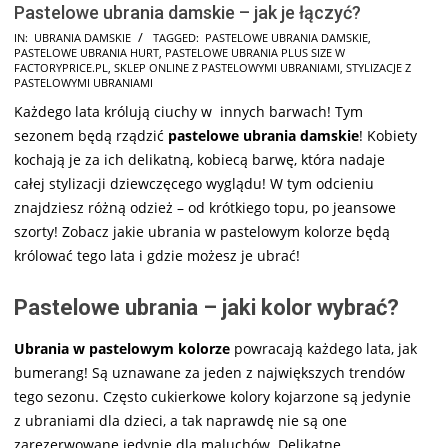
Pastelowe ubrania damskie – jak je łączyć?
2025-
IN:
UBRANIA DAMSKIE
TAGGED:
PASTELOWE UBRANIA DAMSKIE
,
PASTELOWE UBRANIA HURT
,
PASTELOWE UBRANIA PLUS SIZE W
07-
FACTORYPRICE.PL
,
SKLEP ONLINE Z PASTELOWYMI UBRANIAMI
,
STYLIZACJE Z
29
PASTELOWYMI UBRANIAMI
Każdego lata królują ciuchy w innych barwach! Tym
sezonem będą rządzić
pastelowe ubrania damskie
! Kobiety
kochają je za ich delikatną, kobiecą barwę, która nadaje
całej stylizacji dziewczęcego wyglądu! W tym odcieniu
znajdziesz różną odzież – od krótkiego topu, po jeansowe
szorty! Zobacz jakie ubrania w pastelowym kolorze będą
królować tego lata i gdzie możesz je ubrać!
Pastelowe ubrania – jaki kolor wybrać?
Ubrania w pastelowym kolorze
powracają każdego lata, jak
bumerang! Są uznawane za jeden z największych trendów
tego sezonu. Często cukierkowe kolory kojarzone są jedynie
z ubraniami dla dzieci, a tak naprawdę nie są one
zarezerwowane jedynie dla maluchów. Delikatne