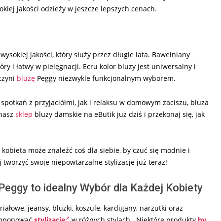
kiej jakości odzieży w jeszcze lepszych cenach.
wysokiej jakości, który służy przez długie lata. Bawełniany
óry i łatwy w pielęgnacji. Ecru kolor bluzy jest uniwersalny i
czyni
bluzę
Peggy niezwykle funkcjonalnym wyborem.
 spotkań z przyjaciółmi, jak i relaksu w domowym zaciszu, bluza
 nasz
sklep
bluzy damskie na eButik już dziś i przekonaj się, jak
 kobieta może znaleźć coś dla siebie, by czuć się modnie i
 tworzyć swoje niepowtarzalne stylizacje już teraz!
eggy to idealny Wybór dla Każdej Kobiety
iałowe, jeansy, bluzki, koszule, kardigany, narzutki oraz
komponować
stylizacje
w różnych stylach. Niektóre produkty
by