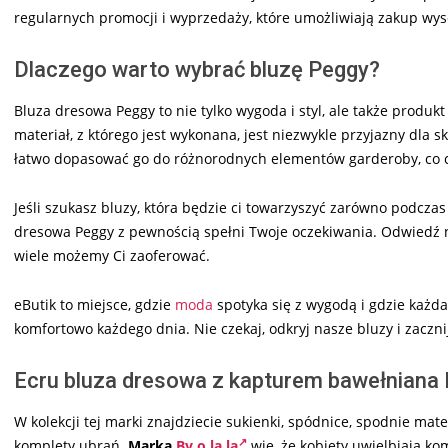
regularnych promocji i wyprzedaży, które umożliwiają zakup wyso
Dlaczego warto wybrać bluzę Peggy?
Bluza dresowa Peggy to nie tylko wygoda i styl, ale także produkt 
materiał, z którego jest wykonana, jest niezwykle przyjazny dla sk
łatwo dopasować go do różnorodnych elementów garderoby, co 
Jeśli szukasz bluzy, która będzie ci towarzyszyć zarówno podczas
dresowa Peggy z pewnością spełni Twoje oczekiwania. Odwiedź
wiele możemy Ci zaoferować.
eButik to miejsce, gdzie
moda
spotyka się z wygodą i gdzie każda
komfortowo każdego dnia. Nie czekaj, odkryj nasze bluzy i zacznij
Ecru bluza dresowa z kapturem bawełniana P
W kolekcji tej marki znajdziecie sukienki, spódnice, spodnie mater
komplety ubrań.
Marka
By o la la
wie, że kobiety uwielbiają 