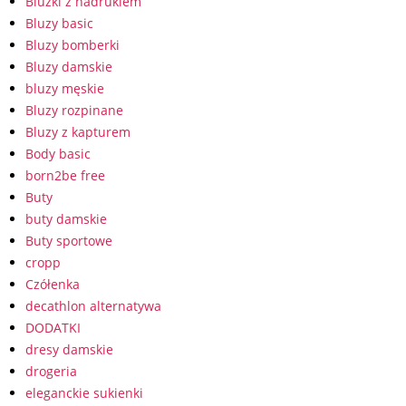
Bluzki z nadrukiem
Bluzy basic
Bluzy bomberki
Bluzy damskie
bluzy męskie
Bluzy rozpinane
Bluzy z kapturem
Body basic
born2be free
Buty
buty damskie
Buty sportowe
cropp
Czółenka
decathlon alternatywa
DODATKI
dresy damskie
drogeria
eleganckie sukienki