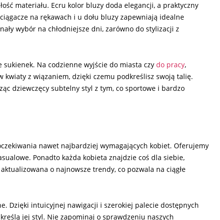
ość materiału. Ecru kolor bluzy doda elegancji, a praktyczny
ciągacze na rękawach i u dołu bluzy zapewniają idealne
ły wybór na chłodniejsze dni, zarówno do stylizacji z
e sukienek. Na codzienne wyjście do miasta czy
do pracy
,
 kwiaty z wiązaniem, dzięki czemu podkreślisz swoją talię.
ząc dziewczęcy subtelny styl z tym, co sportowe i bardzo
 oczekiwania nawet najbardziej wymagających kobiet. Oferujemy
asualowe. Ponadto każda kobieta znajdzie coś dla siebie,
le aktualizowana o najnowsze trendy, co pozwala na ciągłe
. Dzięki intuicyjnej nawigacji i szerokiej palecie dostępnych
dkreślą jej styl. Nie zapominaj o sprawdzeniu naszych