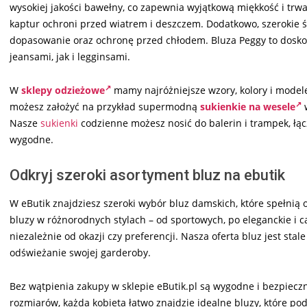
wysokiej jakości bawełny, co zapewnia wyjątkową miękkość i trwał
kaptur ochroni przed wiatrem i deszczem. Dodatkowo, szerokie ś
dopasowanie oraz ochronę przed chłodem. Bluza Peggy to doskona
jeansami, jak i legginsami.
W
sklepy odzieżowe
mamy najróżniejsze wzory, kolory i model
możesz założyć na przykład supermodną
sukienkie na wesele
w
Nasze
sukienki
codzienne możesz nosić do balerin i trampek, łąc
wygodne.
Odkryj szeroki asortyment bluz na ebutik
W eButik znajdziesz szeroki wybór bluz damskich, które spełnią
bluzy w różnorodnych stylach – od sportowych, po eleganckie i c
niezależnie od okazji czy preferencji. Nasza oferta bluz jest sta
odświeżanie swojej garderoby.
Bez wątpienia zakupy w sklepie eButik.pl są wygodne i bezpieczne
rozmiarów, każda kobieta łatwo znajdzie idealne bluzy, które po