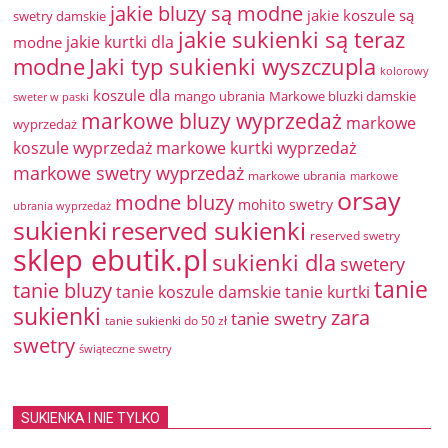
jakie bluzy są modne
jakie koszule są
swetry damskie
jakie sukienki są teraz
jakie kurtki dla
modne
modne
Jaki typ sukienki wyszczupla
kolorowy
koszule dla
mango ubrania
Markowe bluzki damskie
sweter w paski
markowe bluzy wyprzedaż
markowe
wyprzedaż
koszule wyprzedaż
markowe kurtki wyprzedaż
markowe swetry wyprzedaż
markowe ubrania
markowe
orsay
modne bluzy
mohito swetry
ubrania wyprzedaż
sukienki
reserved sukienki
reserved swetry
sklep ebutik.pl
sukienki dla
swetery
tanie
tanie bluzy
tanie koszule damskie
tanie kurtki
sukienki
zara
tanie swetry
tanie sukienki do 50 zł
swetry
świąteczne swetry
SUKIENKA I NIE TYLKO