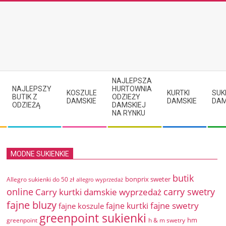
NAJLEPSZA
NAJLEPSZY
HURTOWNIA
KOSZULE
KURTKI
SUK
BUTIK Z
ODZIEŻY
DAMSKIE
DAMSKIE
DAM
ODZIEŻĄ
DAMSKIEJ
NA RYNKU
MODNE SUKIENKIE
butik
bonprix sweter
Allegro sukienki do 50 zł
allegro wyprzedaż
online
Carry kurtki damskie wyprzedaż
carry swetry
fajne bluzy
fajne swetry
fajne kurtki
fajne koszule
greenpoint sukienki
hm
greenpoint
h & m swetry