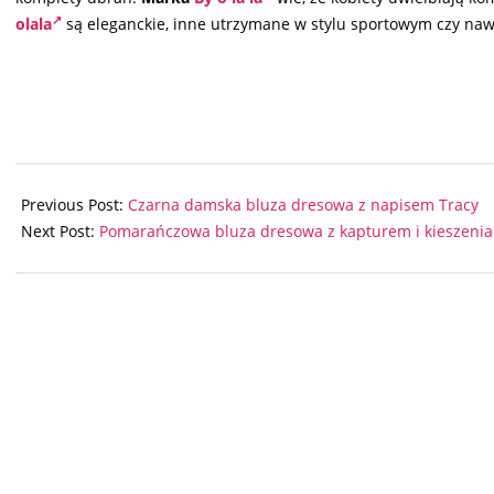
olala
są eleganckie, inne utrzymane w stylu sportowym czy naw
2024-
07-
Previous Post:
Czarna damska bluza dresowa z napisem Tracy
21
Next Post:
Pomarańczowa bluza dresowa z kapturem i kieszeni