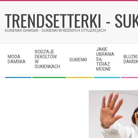
Skip
TRENDSETTERKI - SUK
to
content
SUKIENKA DAMSKA - SUKIENKI W RÓŻNYCH STYLIZACJACH
Secondary
JAKIE
RODZAJE
Navigation
UBRANIA
MODA
DEKOLTÓW
BLUZKI
SĄ
SUKIENKI
Menu
DAMSKA
W
DAMSK
TERAZ
SUKIENKACH
MODNE