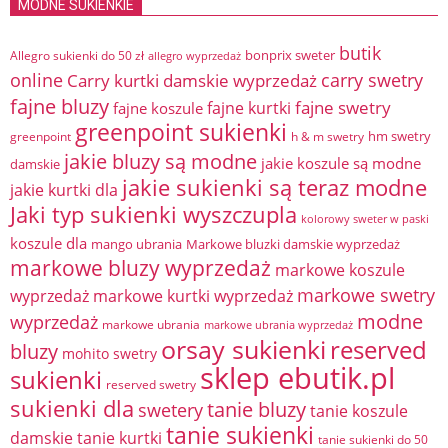
MODNE SUKIENKIE
butik
bonprix sweter
Allegro sukienki do 50 zł
allegro wyprzedaż
online
Carry kurtki damskie wyprzedaż
carry swetry
fajne bluzy
fajne swetry
fajne kurtki
fajne koszule
greenpoint sukienki
hm swetry
greenpoint
h & m swetry
jakie bluzy są modne
jakie koszule są modne
damskie
jakie sukienki są teraz modne
jakie kurtki dla
Jaki typ sukienki wyszczupla
kolorowy sweter w paski
koszule dla
mango ubrania
Markowe bluzki damskie wyprzedaż
markowe bluzy wyprzedaż
markowe koszule
markowe swetry
wyprzedaż
markowe kurtki wyprzedaż
modne
wyprzedaż
markowe ubrania
markowe ubrania wyprzedaż
orsay sukienki
reserved
bluzy
mohito swetry
sklep ebutik.pl
sukienki
reserved swetry
sukienki dla
tanie bluzy
swetery
tanie koszule
tanie sukienki
damskie
tanie kurtki
tanie sukienki do 50