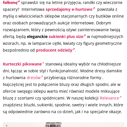
falbaną
sprawdzi się na letnie przyjęcia, randki czy wieczorne
spacery? Internetowa
sprzedajemy e-hurtowo
powstała z
myślą o właścicielach sklepów stacjonarnych czy butików online
oraz osobach prowadzących aukcje internetowe. Dobrym
rozwiązaniem, który z pewnością ożywi zainteresowanie twoją
ofertą, będą
eleganckie
sukienki plus size
w najmodniejszych
wzorach, np. w lamparcie cętki, kwiaty czy figury geometryczne
bezpośrednio od
producent odzieży
.
Kurteczki pikowane
stanowią idealny wybór na chłodniejsze
dni, łącząc w sobie styl i funkcjonalność. Modne dresy damskie
z hurtownia
dresów
przybierają różnorodne formy .
Najczęściej jest to połączenie bluzy oraz długich spodni, ale w
ofercie swojego sklepu warto mieć również modele miksujące
bluzę z szortami czy spódnicami. W naszej kolekcji
Relevance
znajdziesz bluzki, sukienki, spodnie, swetry i wiele innych, które
są odpowiednie zarówno na co dzień, jak i na specjalne okazje.