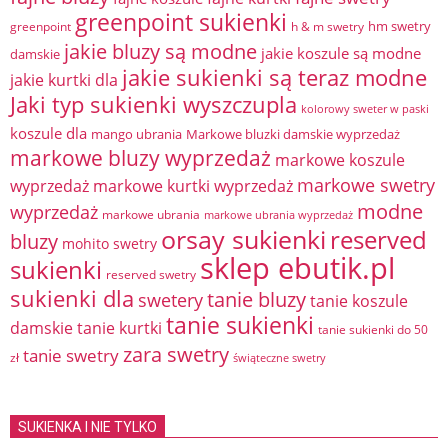
greenpoint sukienki
hm swetry
greenpoint
h & m swetry
jakie bluzy są modne
jakie koszule są modne
damskie
jakie sukienki są teraz modne
jakie kurtki dla
Jaki typ sukienki wyszczupla
kolorowy sweter w paski
koszule dla
mango ubrania
Markowe bluzki damskie wyprzedaż
markowe bluzy wyprzedaż
markowe koszule
markowe swetry
wyprzedaż
markowe kurtki wyprzedaż
modne
wyprzedaż
markowe ubrania
markowe ubrania wyprzedaż
orsay sukienki
reserved
bluzy
mohito swetry
sklep ebutik.pl
sukienki
reserved swetry
sukienki dla
tanie bluzy
swetery
tanie koszule
tanie sukienki
damskie
tanie kurtki
tanie sukienki do 50
zara swetry
tanie swetry
zł
świąteczne swetry
SUKIENKA I NIE TYLKO