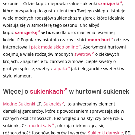
sezonie. Gdzie kupić niepowtarzalne sukienki
szmizjerki
,
które przypadną do gustu klientkom Twojego sklepu. Istnieje
wiele modnych rodzajów sukienek szmizjerek, które idealnie
wpisują się w atmosferę tego sezonu. Chciałbyś
kupić
szmizjerkę
w hurcie
dla urozmaicenia jesiennej
kolekcji? Popularny ostatnio czarny t shirt
moon hurt
odzieży
internetowa i
ptak moda sklep online
. Asortyment hurtowni
obejmuje wiele rodzajów modnych
swetrów
o ciekawych
krojach. Znajdziecie tu zarówno zimowe, ciepłe swetry o
grubym splocie, swetry z
alpaka
jak i eleganckie sweterki w
stylu glamour.
Więcej o
sukienkach
w hurtowni sukienek
Modne Sukienki
LT.
Suknelės
, to uniwersalny element
damskiej garderoby, które z powodzeniem sprawdzają się w
różnych okolicznościach. Bez względu na styl czy porę roku,
sukienki, Cz.
módní šaty
, oferują niekończącą się
różnorodność fasonów, kolorów i wzorów.
Sukienki damskie
, EE.