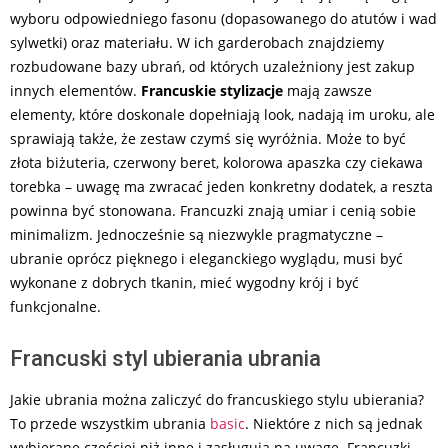
wyboru odpowiedniego fasonu (dopasowanego do atutów i wad
sylwetki) oraz materiału. W ich garderobach znajdziemy
rozbudowane bazy ubrań, od których uzależniony jest zakup
innych elementów.
Francuskie stylizacje
mają zawsze
elementy, które doskonale dopełniają look, nadają im uroku, ale
sprawiają także, że zestaw czymś się wyróżnia. Może to być
złota biżuteria, czerwony beret, kolorowa apaszka czy ciekawa
torebka – uwagę ma zwracać jeden konkretny dodatek, a reszta
powinna być stonowana. Francuzki znają umiar i cenią sobie
minimalizm. Jednocześnie są niezwykle pragmatyczne –
ubranie oprócz pięknego i eleganckiego wyglądu, musi być
wykonane z dobrych tkanin, mieć wygodny krój i być
funkcjonalne.
Francuski styl ubierania ubrania
Jakie ubrania można zaliczyć do francuskiego stylu ubierania?
To przede wszystkim ubrania
basic
. Niektóre z nich są jednak
wybierane częściej niż inne i zasługują na uwagę. Francuzki