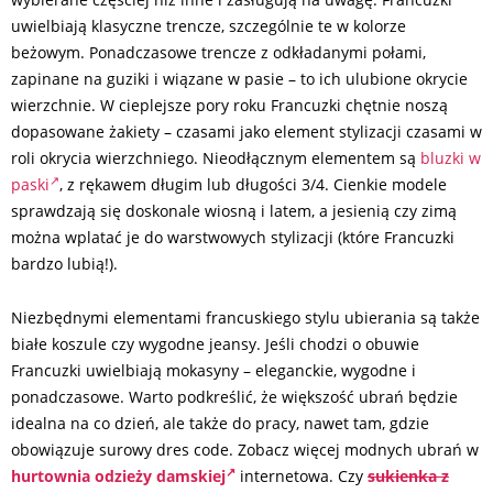
uwielbiają klasyczne trencze, szczególnie te w kolorze
beżowym. Ponadczasowe trencze z odkładanymi połami,
zapinane na guziki i wiązane w pasie – to ich ulubione okrycie
wierzchnie. W cieplejsze pory roku Francuzki chętnie noszą
dopasowane żakiety – czasami jako element stylizacji czasami w
roli okrycia wierzchniego. Nieodłącznym elementem są
bluzki w
paski
, z rękawem długim lub długości 3/4. Cienkie modele
sprawdzają się doskonale wiosną i latem, a jesienią czy zimą
można wplatać je do warstwowych stylizacji (które Francuzki
bardzo lubią!).
Niezbędnymi elementami francuskiego stylu ubierania są także
białe koszule czy wygodne jeansy. Jeśli chodzi o obuwie
Francuzki uwielbiają mokasyny – eleganckie, wygodne i
ponadczasowe. Warto podkreślić, że większość ubrań będzie
idealna na co dzień, ale także do pracy, nawet tam, gdzie
obowiązuje surowy dres code. Zobacz więcej modnych ubrań w
hurtownia odzieży damskiej
internetowa. Czy
sukienka z