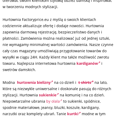
oferować swoim klientkom stylową odzież damską i inspirować
w tworzeniu modnych stylizacji.
Hurtownia Factoryprice.eu z myślą o swoich klientach
codziennie aktualizuje ofertę i dodaje nowości. Hurtownia
zapewnia darmową rejestrację, bezpieczeństwo danych i
płatności. Zamówienia można realizować już od jednej sztuki,
nie wymagamy minimalnej wartości zamówienia. Nasze czynne
cały czas magazyny umożliwiają przygotowanie towarów do
wysyłki w ciągu 24H. Każdy klient ma także możliwość zwrotu
towaru. Najlepsza internetowa hurtownia
kardiganów
i
swetrów damskich.
Modna
hurtownia bielizny
na co dzień i
t shirts
na lato,
które są niezwykle uniwersalne i doskonale pasują do różnych
stylizacji. Hurtownia
sukienkie
na komunię i na co dzień.
Niepowtarzalne ubrania
by olala
to sukienki, spódnice,
spodnie materiałowe, jeansy, bluzki, koszule, kardigany,
narzutki oraz komplety ubrań. Tanie
kurtki
modne w tym