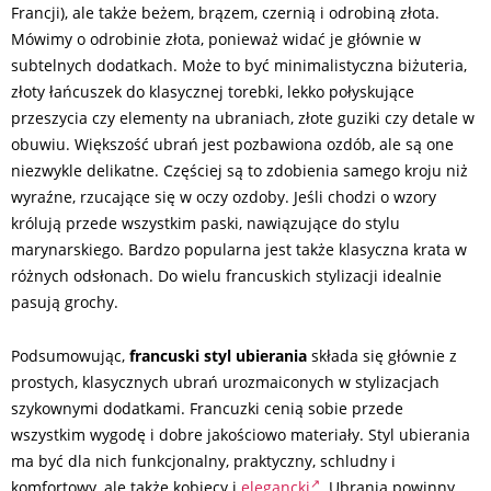
Francji), ale także beżem, brązem, czernią i odrobiną złota.
Mówimy o odrobinie złota, ponieważ widać je głównie w
subtelnych dodatkach. Może to być minimalistyczna biżuteria,
złoty łańcuszek do klasycznej torebki, lekko połyskujące
przeszycia czy elementy na ubraniach, złote guziki czy detale w
obuwiu. Większość ubrań jest pozbawiona ozdób, ale są one
niezwykle delikatne. Częściej są to zdobienia samego kroju niż
wyraźne, rzucające się w oczy ozdoby. Jeśli chodzi o wzory
królują przede wszystkim paski, nawiązujące do stylu
marynarskiego. Bardzo popularna jest także klasyczna krata w
różnych odsłonach. Do wielu francuskich stylizacji idealnie
pasują grochy.
Podsumowując,
francuski styl ubierania
składa się głównie z
prostych, klasycznych ubrań urozmaiconych w stylizacjach
szykownymi dodatkami. Francuzki cenią sobie przede
wszystkim wygodę i dobre jakościowo materiały. Styl ubierania
ma być dla nich funkcjonalny, praktyczny, schludny i
komfortowy, ale także kobiecy i
elegancki
. Ubrania powinny