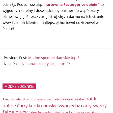
odzieży. Podsumowując,
hurtownia Factoryprice opinie
to
wygodny, rzetelny i doświadczony partner do współpracy
biznesowej. Już teraz zarejestruj się za darmo na ich stronie
www i zostań klientem najlepszej hurtowni odzieżowej w
Polsce!
2024-
05-
Previous Post:
Modne spodnie damskie top 5
08
Next Post:
Neonowe kolory jak je nosić?
MODNE SUKIENKIE
butik
bonprix sweter
Allegro sukienki do 50 zł
allegro wyprzedaż
online
Carry kurtki damskie wyprzedaż
carry swetry
fajne bluzy
fajne swetry
fajne kurtki
fajne koszule