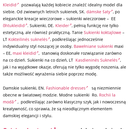
Kleidid
pozwalają każdej kobiecie znaleźć idealny model dla
siebie. Od zwiewnych letnich sukienek, SK.
dámske šaty
, po
eleganckie kreacje wieczorowe – sukienki wieczorowe – EE
õhtukleidid
. Sukienki, DE.
Kleider
, pełnią funkcję nie tylko
estetyczną, ale również praktyczną. Tanie
Sukienki koktajlowe
–
LT
Kokteilinės suknelės
, podkreślając jednocześnie
indywidualny styl noszącej je osoby.
Bawełniane sukienki
maxi
– EE,
maxi kleidid
, stanowią doskonałe rozwiązanie zarówno
na co dzień. Sukienki na co dzień, LT
Kasdieninės Suknelės
,
jak i na wyjątkowe okazje, oferują nie tylko wygodę noszenia, ale
także możliwość wyrażenia siebie poprzez modę.
Damskie sukienki, EN.
Fashionable dresses
są niezmiennie
obecne w światowej modzie. Modne sukienki Ro.
Rochii la
modă
, podkreślając zarówno klasyczny szyk, jak i nowoczesną
kreatywność, co sprawia, że są nieodłącznym elementem
damskiej elegancji i stylu.