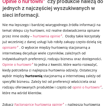
Opinie o hurtowni
czy produkcie należą do
jednych z najczęściej wyszukiwanych w
sieci informacji.
Nie ma lepszego i bardziej wiarygodnego źródła informacji na
temat sklepu czy hurtowni, niż realne doświadczenia opisane
przez inne osoby –
hurtownia opinie
. Osoby takie korzystały
już wcześniej z danej usługi lub robiły zakupy często dzielą się
opiniami
. O wyborze między hurtownią stacjonarną a
internetową decyduje wiele czynników, zależnych od
indywidualnych preferencji, rodzaju biznesu oraz dostępności.
Opinie o hurtowni
to jedna z kwestii, które warto rozważyć,
kiedy potrzebna ci najlepsza hurtownia odzieży. Ostateczny
wybór między
hurtownią
stacjonarną a internetową zależy od
specyfiki biznesu. Zależy też od preferencji właściciela oraz
rodzaju oferowanych produktów i często od
opinii o hurtowni
,
które ma wśród klientów.
Zobacz
Factoryprice hurtownia opinie
– najlepsza hurtownia