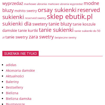
modne
wyprzedaż
markowe ubrania
markowe ubrania wyprzedaż
orsay sukienki
reserved
bluzy
mohito swetry
sklep ebutik.pl
sukienki
reserved swetry
sukienki dla
tanie bluzy
swetery
tanie koszule
tanie sukienki
damskie
tanie kurtki
tanie sukienki do 50
zara swetry
tanie swetry
zł
świąteczne swetry
SUKIENKA I NIE TYLKO
adidas
Akcesoria damskie
Aktualności
Baleriny
Bestsellery
Bielizna
Bielizna damska
Biustonosze