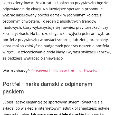
sama zdecydować, że akurat ta konkretna przywieszka będzie
odpowiadała do okazji. Na luźniejsze spotkania proponuję
wybrać lakierowany portfel damski w jednolitym kolorze z
ozdobnym chwostem. To jeden z absolutnych trendów
modowych, który wykorzystuje się również przy torebkach czy
kosmetyczkach. Na bardzo eleganckie wyjścia polecam wybrać
portfel z przywieszką w postaci srebrnej lub złotej bransolety,
która można założyć na nadgarstek podczas noszenia portfela
w ręce. To zdecydowanie doda klasy i wyrazu stylizacji i sprawi,
że będziesz wyglądać olśniewająco.
Warto zobaczyć;
Seksowna bielizna w której zachwycisz
.
Portfel –nerka damski z odpinanym
paskiem
Lubisz łączyć elegancję ze sportowym stylem? Świetnie się
składa, bo w sklepie internetowym eButik.pl znajdziesz jedyne i
niepowtarzalne,
lakierowane portfele damskie
typu nerka,