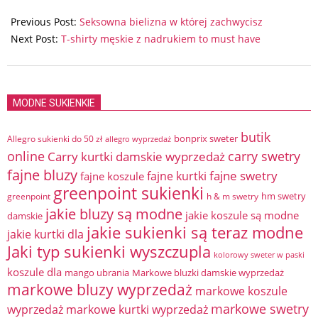
2025-
06-
Previous Post:
Seksowna bielizna w której zachwycisz
05
Next Post:
T-shirty męskie z nadrukiem to must have
MODNE SUKIENKIE
butik
bonprix sweter
Allegro sukienki do 50 zł
allegro wyprzedaż
online
Carry kurtki damskie wyprzedaż
carry swetry
fajne bluzy
fajne swetry
fajne kurtki
fajne koszule
greenpoint sukienki
hm swetry
greenpoint
h & m swetry
jakie bluzy są modne
jakie koszule są modne
damskie
jakie sukienki są teraz modne
jakie kurtki dla
Jaki typ sukienki wyszczupla
kolorowy sweter w paski
koszule dla
mango ubrania
Markowe bluzki damskie wyprzedaż
markowe bluzy wyprzedaż
markowe koszule
markowe swetry
wyprzedaż
markowe kurtki wyprzedaż