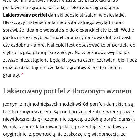
postawić na zgrabną saszetkę z lekko zaokrągloną górą.
Lakierowany portfel
damski będzie strzałem w dziesiątkę.
Błyszczący materiał nada niepowtarzalnego wyglądu oraz
sprawi, że idealnie wpasuje się do eleganckiej stylizacji. Wedle
gustu, możesz wybrać model zapinany na suwak lub zatrzask
czy ozdobną klamrę. Najlepiej jest dopasować kolor portfela do
stylizacji, jaką planuje się założyć. Na wieczorowe wyjścia jak
zawsze niezastąpione będą klasyczna czerń, czerwień, biel i beż
oraz bardziej tajemnicze kolory grafitowe, bordo i ciemne
granaty.
Lakierowany portfel z tłoczonym wzorem
Jednym z najmodniejszych modeli wśród portfeli damskich, są
te z tłoczonym wzorem. Są one bardzo delikatne, wręcz prawie
niewidoczne, dzięki czemu nie szpecą, a zdobią portfel damski.
W połączeniu z lakierowaną skórą prezentują się nad wyraz
oryginalnie. Z pewnością nie zaskoczę Cię wiadomością, że