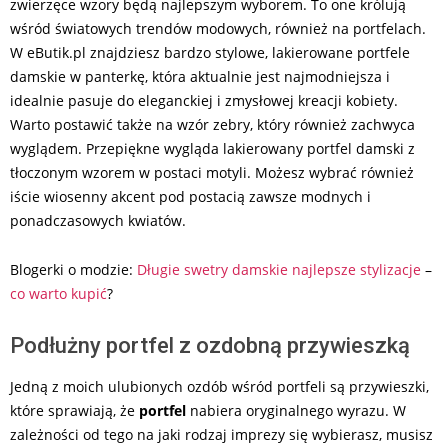
zwierzęce wzory będą najlepszym wyborem. To one królują
wśród światowych trendów modowych, również na portfelach.
W eButik.pl znajdziesz bardzo stylowe, lakierowane portfele
damskie w panterkę, która aktualnie jest najmodniejsza i
idealnie pasuje do eleganckiej i zmysłowej kreacji kobiety.
Warto postawić także na wzór zebry, który również zachwyca
wyglądem. Przepiękne wygląda lakierowany portfel damski z
tłoczonym wzorem w postaci motyli. Możesz wybrać również
iście wiosenny akcent pod postacią zawsze modnych i
ponadczasowych kwiatów.
Blogerki o modzie:
Długie swetry damskie najlepsze stylizacje
–
co warto kupić
?
Podłużny portfel z ozdobną przywieszką
Jedną z moich ulubionych ozdób wśród portfeli są przywieszki,
które sprawiają, że
portfel
nabiera oryginalnego wyrazu. W
zależności od tego na jaki rodzaj imprezy się wybierasz, musisz