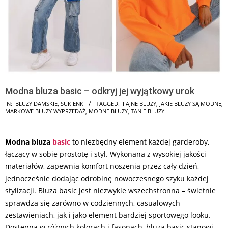
Modna bluza basic – odkryj jej wyjątkowy urok
IN:
BLUZY DAMSKIE
,
SUKIENKI
TAGGED:
FAJNE BLUZY
,
JAKIE BLUZY SĄ MODNE
,
MARKOWE BLUZY WYPRZEDAŻ
,
MODNE BLUZY
,
TANIE BLUZY
Modna bluza
basic
to niezbędny element każdej garderoby,
łączący w sobie prostotę i styl. Wykonana z wysokiej jakości
materiałów, zapewnia komfort noszenia przez cały dzień,
jednocześnie dodając odrobinę nowoczesnego szyku każdej
stylizacji. Bluza basic jest niezwykle wszechstronna – świetnie
sprawdza się zarówno w codziennych, casualowych
zestawieniach, jak i jako element bardziej sportowego looku.
Dostępna w różnych kolorach i fasonach, bluza basic stanowi