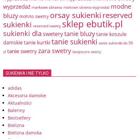
modne
wyprzedaż
markowe ubrania
markowe ubrania wyprzedaż
orsay sukienki
reserved
bluzy
mohito swetry
sklep ebutik.pl
sukienki
reserved swetry
sukienki dla
tanie bluzy
swetery
tanie koszule
tanie sukienki
damskie
tanie kurtki
tanie sukienki do 50
zara swetry
tanie swetry
zł
świąteczne swetry
SUKIENKA I NIE TYLKO
adidas
Akcesoria damskie
Aktualności
Baleriny
Bestsellery
Bielizna
Bielizna damska