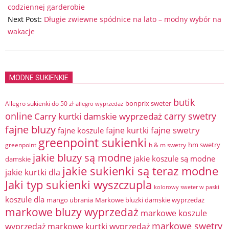
05
codziennej garderobie
Next Post:
Długie zwiewne spódnice na lato – modny wybór na
wakacje
MODNE SUKIENKIE
butik
bonprix sweter
Allegro sukienki do 50 zł
allegro wyprzedaż
online
Carry kurtki damskie wyprzedaż
carry swetry
fajne bluzy
fajne swetry
fajne kurtki
fajne koszule
greenpoint sukienki
hm swetry
greenpoint
h & m swetry
jakie bluzy są modne
jakie koszule są modne
damskie
jakie sukienki są teraz modne
jakie kurtki dla
Jaki typ sukienki wyszczupla
kolorowy sweter w paski
koszule dla
mango ubrania
Markowe bluzki damskie wyprzedaż
markowe bluzy wyprzedaż
markowe koszule
markowe swetry
wyprzedaż
markowe kurtki wyprzedaż