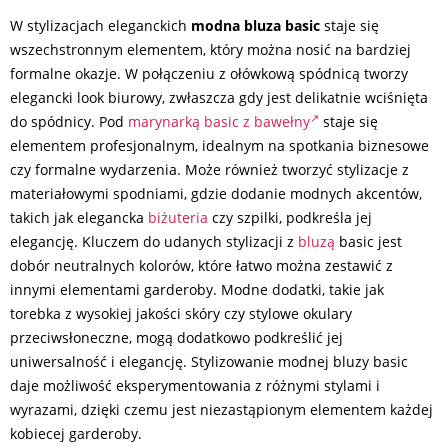
W stylizacjach eleganckich
modna bluza basic
staje się
wszechstronnym elementem, który można nosić na bardziej
formalne okazje. W połączeniu z ołówkową spódnicą tworzy
elegancki look biurowy, zwłaszcza gdy jest delikatnie wciśnięta
do spódnicy. Pod
marynarką basic z bawełny
staje się
elementem profesjonalnym, idealnym na spotkania biznesowe
czy formalne wydarzenia. Może również tworzyć stylizacje z
materiałowymi spodniami, gdzie dodanie modnych akcentów,
takich jak elegancka
biżuteria
czy szpilki, podkreśla jej
elegancję. Kluczem do udanych stylizacji z
bluzą
basic jest
dobór neutralnych kolorów, które łatwo można zestawić z
innymi elementami garderoby. Modne dodatki, takie jak
torebka z wysokiej jakości skóry czy stylowe okulary
przeciwsłoneczne, mogą dodatkowo podkreślić jej
uniwersalność i elegancję. Stylizowanie modnej bluzy basic
daje możliwość eksperymentowania z różnymi stylami i
wyrazami, dzięki czemu jest niezastąpionym elementem każdej
kobiecej garderoby.