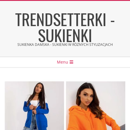
Skip
TRENDSETTERKI -
to
content
SUKIENKI
SUKIENKA DAMSKA - SUKIENKI W RÓŻNYCH STYLIZACJACH
Secondary
Menu
Navigation
Menu