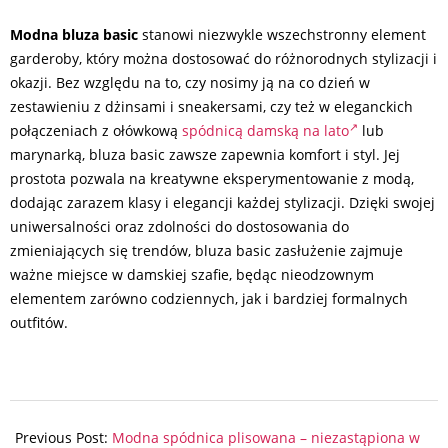
Modna bluza basic
stanowi niezwykle wszechstronny element
garderoby, który można dostosować do różnorodnych stylizacji i
okazji. Bez względu na to, czy nosimy ją na co dzień w
zestawieniu z dżinsami i sneakersami, czy też w eleganckich
połączeniach z ołówkową
spódnicą damską na lato
lub
marynarką, bluza basic zawsze zapewnia komfort i styl. Jej
prostota pozwala na kreatywne eksperymentowanie z modą,
dodając zarazem klasy i elegancji każdej stylizacji. Dzięki swojej
uniwersalności oraz zdolności do dostosowania do
zmieniających się trendów, bluza basic zasłużenie zajmuje
ważne miejsce w damskiej szafie, będąc nieodzownym
elementem zarówno codziennych, jak i bardziej formalnych
outfitów.
2024-
07-
Previous Post:
Modna spódnica plisowana – niezastąpiona w