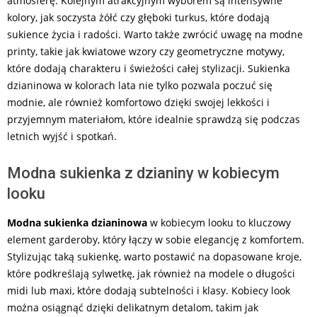
atmosferę. Kolejnym atrakcyjnym wyborem są intensywne
kolory, jak soczysta żółć czy głęboki turkus, które dodają
sukience życia i radości. Warto także zwrócić uwagę na modne
printy, takie jak kwiatowe wzory czy geometryczne motywy,
które dodają charakteru i świeżości całej stylizacji. Sukienka
dzianinowa w kolorach lata nie tylko pozwala poczuć się
modnie, ale również komfortowo dzięki swojej lekkości i
przyjemnym materiałom, które idealnie sprawdzą się podczas
letnich wyjść i spotkań.
Modna sukienka z dzianiny w kobiecym
looku
Modna sukienka dzianinowa
w kobiecym looku to kluczowy
element garderoby, który łączy w sobie elegancję z komfortem.
Stylizując taką sukienkę, warto postawić na dopasowane kroje,
które podkreślają sylwetkę, jak również na modele o długości
midi lub maxi, które dodają subtelności i klasy. Kobiecy look
można osiągnąć dzięki delikatnym detalom, takim jak