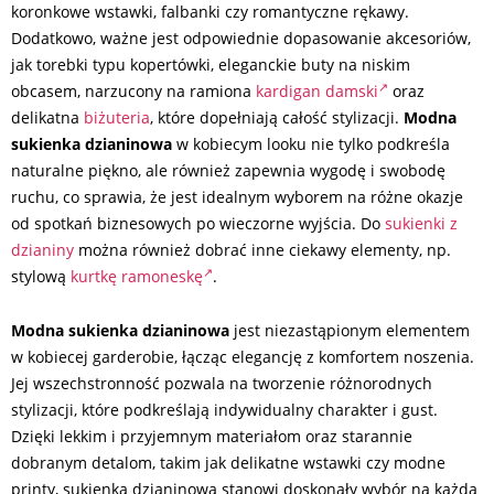
koronkowe wstawki, falbanki czy romantyczne rękawy.
Dodatkowo, ważne jest odpowiednie dopasowanie akcesoriów,
jak torebki typu kopertówki, eleganckie buty na niskim
obcasem, narzucony na ramiona
kardigan damski
oraz
delikatna
biżuteria
, które dopełniają całość stylizacji.
Modna
sukienka dzianinowa
w kobiecym looku nie tylko podkreśla
naturalne piękno, ale również zapewnia wygodę i swobodę
ruchu, co sprawia, że jest idealnym wyborem na różne okazje
od spotkań biznesowych po wieczorne wyjścia. Do
sukienki z
dzianiny
można również dobrać inne ciekawy elementy, np.
stylową
kurtkę ramoneskę
.
Modna sukienka dzianinowa
jest niezastąpionym elementem
w kobiecej garderobie, łącząc elegancję z komfortem noszenia.
Jej wszechstronność pozwala na tworzenie różnorodnych
stylizacji, które podkreślają indywidualny charakter i gust.
Dzięki lekkim i przyjemnym materiałom oraz starannie
dobranym detalom, takim jak delikatne wstawki czy modne
printy, sukienka dzianinowa stanowi doskonały wybór na każdą