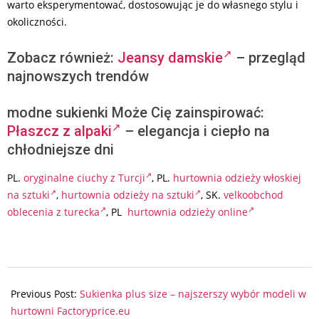
warto eksperymentować, dostosowując je do własnego stylu i
okoliczności.
Zobacz również:
Jeansy damskie
– przegląd
najnowszych trendów
modne sukienki Może Cię zainspirować:
Płaszcz z alpaki
– elegancja i ciepło na
chłodniejsze dni
PL.
oryginalne ciuchy z Turcji
, PL.
hurtownia odzieży włoskiej
na sztuki
,
hurtownia odzieży na sztuki
, SK.
velkoobchod
oblecenia z turecka
, PL
hurtownia odzieży online
2024-
01-
Previous Post:
Sukienka plus size – najszerszy wybór modeli w
07
hurtowni Factoryprice.eu