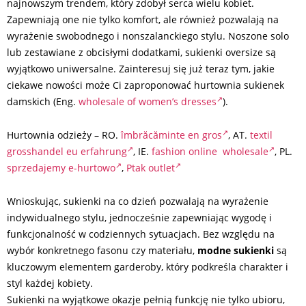
najnowszym trendem, który zdobył serca wielu kobiet.
Zapewniają one nie tylko komfort, ale również pozwalają na
wyrażenie swobodnego i nonszalanckiego stylu. Noszone solo
lub zestawiane z obcisłymi dodatkami, sukienki oversize są
wyjątkowo uniwersalne. Zainteresuj się już teraz tym, jakie
ciekawe nowości może Ci zaproponować hurtownia sukienek
damskich (Eng.
wholesale of women’s dresses
).
Hurtownia odzieży – RO.
îmbrăcăminte en gros
, AT.
textil
grosshandel eu erfahrung
, IE.
fashion online wholesale
, PL.
sprzedajemy e-hurtowo
,
Ptak outlet
Wnioskując, sukienki na co dzień pozwalają na wyrażenie
indywidualnego stylu, jednocześnie zapewniając wygodę i
funkcjonalność w codziennych sytuacjach. Bez względu na
wybór konkretnego fasonu czy materiału,
modne sukienki
są
kluczowym elementem garderoby, który podkreśla charakter i
styl każdej kobiety.
Sukienki na wyjątkowe okazje pełnią funkcję nie tylko ubioru,