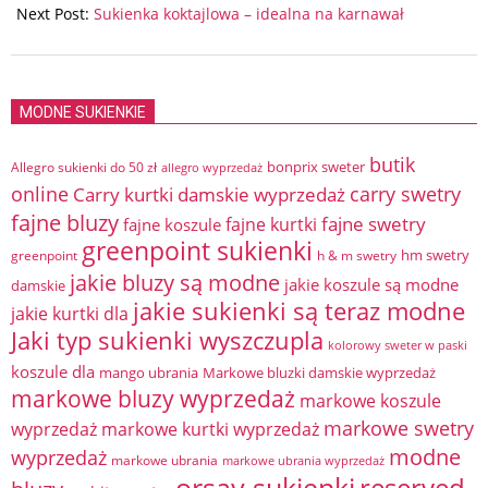
Next Post:
Sukienka koktajlowa – idealna na karnawał
MODNE SUKIENKIE
butik
bonprix sweter
Allegro sukienki do 50 zł
allegro wyprzedaż
online
Carry kurtki damskie wyprzedaż
carry swetry
fajne bluzy
fajne swetry
fajne kurtki
fajne koszule
greenpoint sukienki
hm swetry
greenpoint
h & m swetry
jakie bluzy są modne
jakie koszule są modne
damskie
jakie sukienki są teraz modne
jakie kurtki dla
Jaki typ sukienki wyszczupla
kolorowy sweter w paski
koszule dla
mango ubrania
Markowe bluzki damskie wyprzedaż
markowe bluzy wyprzedaż
markowe koszule
markowe swetry
wyprzedaż
markowe kurtki wyprzedaż
modne
wyprzedaż
markowe ubrania
markowe ubrania wyprzedaż
orsay sukienki