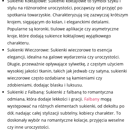
Sukienki Koktajlowe: Sukienki koktajlowe to symbol szyku i
stylu na różnorodne uroczystości, począwszy od przyjęć po
spotkania towarzyskie. Charakteryzują się zazwyczaj krótszym
krojem, sięgającym do kolan, i eleganckimi detalami.
Popularne są koronki, tiulowe aplikacje czy asymetryczne
kroje, które dodają sukience koktajlowej wyjątkowego
charakteru.
Sukienki Wieczorowe: Sukienki wieczorowe to esencja
elegancji, idealna na galowe wydarzenia czy uroczystości.
Długie, przeważnie opływające sylwetkę, z częstym użyciem
wysokiej jakości tkanin, takich jak jedwab czy satyna, sukienki
wieczorowe często ozdabiane są kamieniami czy
zdobieniami, dodając blasku i luksusu.
Sukienki z Falbaną: Sukienki z falbaną to romantyczna
odmiana, która dodaje lekkości i gracji.
Falbany
mogą
występować na różnych elementach sukienki, od dekoltu po
dół, nadając całej stylizacji subtelny, kobiecy charakter. To
doskonały wybór na romantyczne kolacje, przyjęcia weselne
czy inne uroczystości.