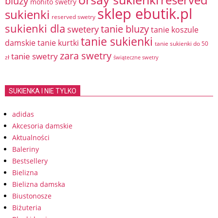
reserved
bluzy
mohito swetry
sklep ebutik.pl
sukienki
reserved swetry
sukienki dla
tanie bluzy
swetery
tanie koszule
tanie sukienki
damskie
tanie kurtki
tanie sukienki do 50
zara swetry
tanie swetry
zł
świąteczne swetry
SUKIENKA I NIE TYLKO
adidas
Akcesoria damskie
Aktualności
Baleriny
Bestsellery
Bielizna
Bielizna damska
Biustonosze
Biżuteria