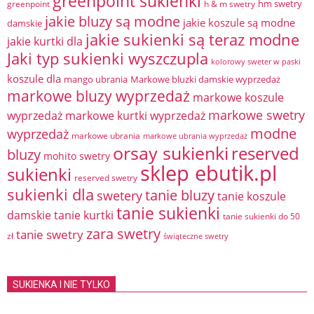
greenpoint sukienki
hm swetry
greenpoint
h & m swetry
jakie bluzy są modne
jakie koszule są modne
damskie
jakie sukienki są teraz modne
jakie kurtki dla
Jaki typ sukienki wyszczupla
kolorowy sweter w paski
koszule dla
mango ubrania
Markowe bluzki damskie wyprzedaż
markowe bluzy wyprzedaż
markowe koszule
markowe swetry
wyprzedaż
markowe kurtki wyprzedaż
modne
wyprzedaż
markowe ubrania
markowe ubrania wyprzedaż
orsay sukienki
reserved
bluzy
mohito swetry
sklep ebutik.pl
sukienki
reserved swetry
sukienki dla
tanie bluzy
swetery
tanie koszule
tanie sukienki
damskie
tanie kurtki
tanie sukienki do 50
zara swetry
tanie swetry
zł
świąteczne swetry
SUKIENKA I NIE TYLKO