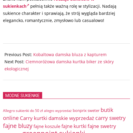
sukienkach
pełnią także ważną rolę w stylizacji. Nadają
sukience charakter i sprawiają, że strój wygląda bardziej
elegancko, romantycznie, zmysłowo lub casualowo!
2024-
08-
Previous Post:
Kobaltowa damska bluza z kapturem
01
Next Post:
Ciemnoróżowa damska kurtka biker ze skóry
ekologicznej
MODNE SUKIENKIE
butik
bonprix sweter
Allegro sukienki do 50 zł
allegro wyprzedaż
online
Carry kurtki damskie wyprzedaż
carry swetry
fajne bluzy
fajne swetry
fajne kurtki
fajne koszule