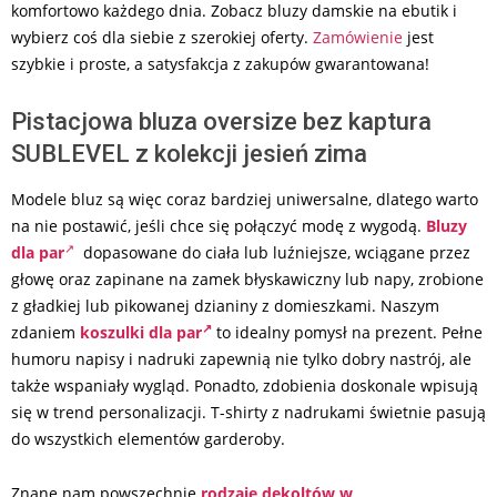
komfortowo każdego dnia. Zobacz bluzy damskie na ebutik i
wybierz coś dla siebie z szerokiej oferty.
Zamówienie
jest
szybkie i proste, a satysfakcja z zakupów gwarantowana!
Pistacjowa bluza oversize bez kaptura
SUBLEVEL z kolekcji jesień zima
Modele bluz są więc coraz bardziej uniwersalne, dlatego warto
na nie postawić, jeśli chce się połączyć modę z wygodą.
Bluzy
dla par
dopasowane do ciała lub luźniejsze, wciągane przez
głowę oraz zapinane na zamek błyskawiczny lub napy, zrobione
z gładkiej lub pikowanej dzianiny z domieszkami. Naszym
zdaniem
koszulki dla par
to idealny pomysł na prezent. Pełne
humoru napisy i nadruki zapewnią nie tylko dobry nastrój, ale
także wspaniały wygląd. Ponadto, zdobienia doskonale wpisują
się w trend personalizacji. T-shirty z nadrukami świetnie pasują
do wszystkich elementów garderoby.
Znane nam powszechnie
rodzaje dekoltów w