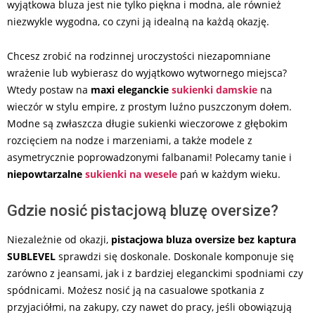
wyjątkowa bluza jest nie tylko piękna i modna, ale również
niezwykle wygodna, co czyni ją idealną na każdą okazję.
Chcesz zrobić na rodzinnej uroczystości niezapomniane
wrażenie lub wybierasz do wyjątkowo wytwornego miejsca?
Wtedy postaw na
maxi eleganckie
sukienki damskie
na
wieczór w stylu empire, z prostym luźno puszczonym dołem.
Modne są zwłaszcza długie sukienki wieczorowe z głębokim
rozcięciem na nodze i marzeniami, a także modele z
asymetrycznie poprowadzonymi falbanami! Polecamy tanie i
niepowtarzalne
sukienki na wesele
pań w każdym wieku.
Gdzie nosić pistacjową bluzę oversize?
Niezależnie od okazji,
pistacjowa bluza oversize bez kaptura
SUBLEVEL
sprawdzi się doskonale. Doskonale komponuje się
zarówno z jeansami, jak i z bardziej eleganckimi spodniami czy
spódnicami. Możesz nosić ją na casualowe spotkania z
przyjaciółmi, na zakupy, czy nawet do pracy, jeśli obowiązują