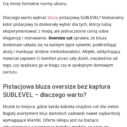
Cię mniej formalne normy ubioru.
Dlaczego warto wybrać
bluzę
pistacjową SUBLEVEL? Niebanalny
kolor pistacjowy to doskonały wybór dla tych, którzy lubią
eksperymentować z modą, ale jednocześnie cenią sobie
elegancję i stonowanie.
Oversize cut
sprawia, że bluza
doskonale układa się na każdym typie sylwetki, podkreślając
atuty i maskując drobne niedoskonałości. Miękki, oddychający
materiał zapewni Ci komfort przez cały dzień, niezależnie od
tego, czy spędzasz go w biegu czy w spokojnym domowym
zaciszu.
Pistacjowa bluza oversize bez kaptura
SUBLEVEL – dlaczego warto?
Ebutik to miejsce, gdzie każda kobieta znajdzie coś dla siebie.
Bogaty asortyment bluz damskich zadowoli nawet najbardziej
wymagające klientki. Oferta sklepu jest na bieżąco
aktualizowana o najnowsze trendy i modele, co czyni go