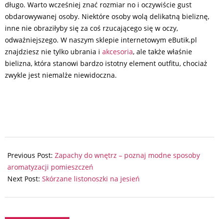
długo. Warto wcześniej znać rozmiar no i oczywiście gust
obdarowywanej osoby. Niektóre osoby wolą delikatną bieliznę,
inne nie obraziłyby się za coś rzucającego się w oczy,
odważniejszego. W naszym sklepie internetowym eButik.pl
znajdziesz nie tylko ubrania i
akcesoria
, ale także właśnie
bielizna, która stanowi bardzo istotny element outfitu, chociaż
zwykle jest niemalże niewidoczna.
2024-
11-
Previous Post:
Zapachy do wnętrz – poznaj modne sposoby
17
aromatyzacji pomieszczeń
Next Post:
Skórzane listonoszki na jesień