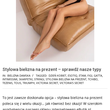
Stylowa bielizna na prezent – sprawdź nasze typy
IN:
BIELIZNA DAMSKA
TAGGED:
DZIEŃ KOBIET
,
ESOTIQ
,
ETAM
,
FIGI
,
GATTA
,
INTIMISSIMI
,
SKARPETKI
,
STRINGI
,
STYLOWA BIELIZNA NA PREZENT
,
TCHIBO
,
TEZENIS
,
TOUS
,
TRIUMPH
,
VICTORIA SECRET
,
VICTORIA'S SECRET
To jest zawsze doskonała opcja – stylowa bielizna na prezent
poleca się z wielu okazji… jak również bez okazji! W szerokim
asortymencie naszego sklepu internetowego eButik.pl