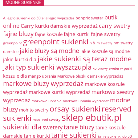
MODNE SUKIENKIE
butik
bonprix sweter
Allegro sukienki do 50 zł
allegro wyprzedaż
online
Carry kurtki damskie wyprzedaż
carry swetry
fajne bluzy
fajne swetry
fajne kurtki
fajne koszule
greenpoint sukienki
hm swetry
greenpoint
h & m swetry
jakie bluzy są modne
jakie koszule są modne
damskie
jakie sukienki są teraz modne
jakie kurtki dla
Jaki typ sukienki wyszczupla
kolorowy sweter w paski
koszule dla
mango ubrania
Markowe bluzki damskie wyprzedaż
markowe bluzy wyprzedaż
markowe koszule
markowe swetry
wyprzedaż
markowe kurtki wyprzedaż
modne
wyprzedaż
markowe ubrania
markowe ubrania wyprzedaż
orsay sukienki
reserved
bluzy
mohito swetry
sklep ebutik.pl
sukienki
reserved swetry
sukienki dla
tanie bluzy
swetery
tanie koszule
tanie sukienki
damskie
tanie kurtki
tanie sukienki do 50