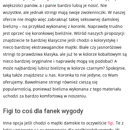
większości panów, a i panie bardzo lubią je nosić. Nie
wszystkie, ale jednak stringi mają swoje zwolenniczki. W naszej
ofercie nie mogło więc zabraknąć takiej seksownej damskiej
bielizny – na przykład wykonanej z koronki. Naprawdę trudno
jest oprzeć się koronkowej bieliźnie. Wśród naszych propozycji
znajdziecie te bardziej klasyczne jeśli chodzi o kolorystykę i
nieco bardziej ekstrawaganckie majtki. Białe czy jasnoróżowe
stringi to prawdziwa klasyka, ale już te w kolorze kobaltowym są
nieco bardziej oryginalne i naprawdę mogą się podobać! A
może najbardziej lubisz bieliznę w kolorze czarnym? Spokojnie,
taką także znajdziesz u nas. Koronka to nie jedyne, co Wam
oferujemy. Bawełniane stringi również cieszą się
popularnością, ponieważ bielizna wykonana z tego materiału
uchodzi za bardzo komfortową w noszeniu.
Figi to coś dla fanek wygody
Inna opcja jeśli chodzi o majtki damskie to oczywiście
figi
. Te z
kolei uznawane są za propozycję dla wielbicielek wygody. W