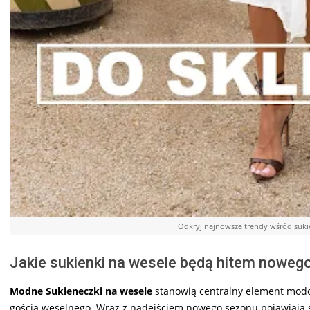
Odkryj najnowsze trendy wśród sukie
Jakie sukienki na wesele będą hitem noweg
Modne Sukieneczki na wesele
stanowią centralny element modow
gościa weselnego. Wraz z nadejściem nowego sezonu pojawiają si