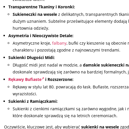
Transparentne Tkaniny i Koronki:
Sukieneczki na wesele
z delikatnych, transparentnych tkani
dużym uznaniem. Subtelne prześwitujące elementy dodają l
hurtownia odzieży.
Asymetria i Nieoczywiste Detale:
Asymetryczne kroje,
falbany
, bufki czy kieszenie są obecnie
charakteru i pozostają zgodne z najnowszymi trendami.
Sukienki Długości Midi:
Długość midi jest nadal w modzie, a
damskie
sukieneczki n
doskonale sprawdzają się zarówno na bardziej formalnych, ja
Rękawy Bufiaste
i Rozszerzone:
Rękawy w stylu lat 80. powracają do łask. Bufiaste, rozszer
wyrazistości.
Sukienki z Ramiączkami:
Sukienki z cienkimi ramiączkami są zarówno wygodne, jak i 
które doskonale sprawdzą się na letnich ceremoniach.
Oczywiście, kluczowe jest, aby wybierać
sukienki na wesele
zgod