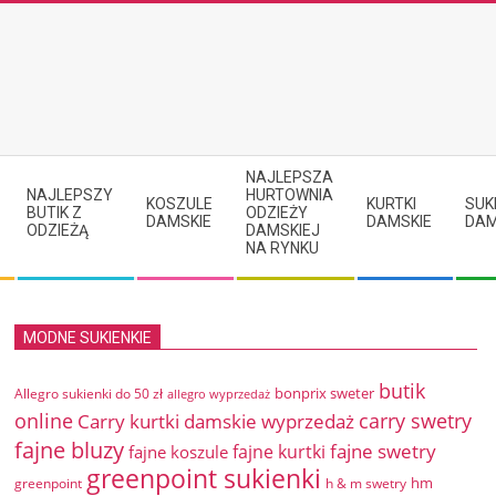
NAJLEPSZA
NAJLEPSZY
HURTOWNIA
KOSZULE
KURTKI
SUK
BUTIK Z
ODZIEŻY
DAMSKIE
DAMSKIE
DAM
ODZIEŻĄ
DAMSKIEJ
NA RYNKU
MODNE SUKIENKIE
butik
bonprix sweter
Allegro sukienki do 50 zł
allegro wyprzedaż
online
Carry kurtki damskie wyprzedaż
carry swetry
fajne bluzy
fajne swetry
fajne kurtki
fajne koszule
greenpoint sukienki
hm
greenpoint
h & m swetry