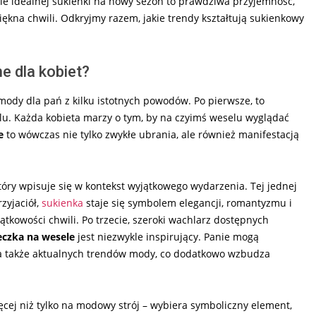
nie idealnej sukienki na nowy sezon to prawdziwa przyjemność,
ękna chwili. Odkryjmy razem, jakie trendy kształtują sukienkowy
e dla kobiet?
ody dla pań z kilku istotnych powodów. Po pierwsze, to
ylu. Każda kobieta marzy o tym, by na czyimś weselu wyglądać
e
to wówczas nie tylko zwykłe ubrania, ale również manifestacją
óry wpisuje się w kontekst wyjątkowego wydarzenia. Tej jednej
rzyjaciół,
sukienka
staje się symbolem elegancji, romantyzmu i
jątkowości chwili. Po trzecie, szeroki wachlarz dostępnych
eczka na wesele
jest niezwykle inspirujący. Panie mogą
 a także aktualnych trendów mody, co dodatkowo wzbudza
ięcej niż tylko na modowy strój – wybiera symboliczny element,