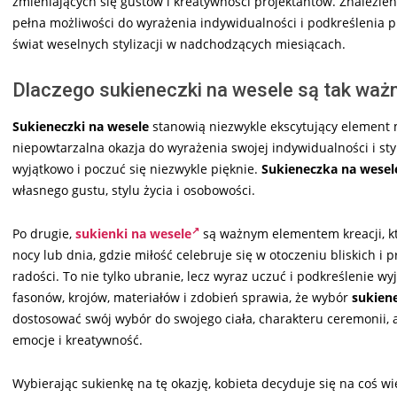
zmieniających się gustów i kreatywności projektantów. Znalezie
pełna możliwości do wyrażenia indywidualności i podkreślenia pi
świat weselnych stylizacji w nadchodzących miesiącach.
Dlaczego sukieneczki na wesele są tak ważn
Sukieneczki na wesele
stanowią niezwykle ekscytujący element m
niepowtarzalna okazja do wyrażenia swojej indywidualności i st
wyjątkowo i poczuć się niezwykle pięknie.
Sukieneczka na wesel
własnego gustu, stylu życia i osobowości.
Po drugie,
sukienki na wesele
są ważnym elementem kreacji, kt
nocy lub dnia, gdzie miłość celebruje się w otoczeniu bliskich i p
radości. To nie tylko ubranie, lecz wyraz uczuć i podkreślenie wy
fasonów, krojów, materiałów i zdobień sprawia, że wybór
sukien
dostosować swój wybór do swojego ciała, charakteru ceremonii,
emocje i kreatywność.
Wybierając sukienkę na tę okazję, kobieta decyduje się na coś w