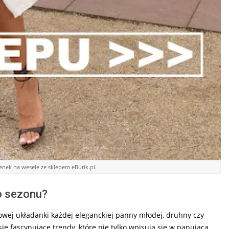
nek na wesele ze sklepem eButik.pl.
o sezonu?
ej układanki każdej eleganckiej panny młodej, druhny czy
ę fascynujące trendy, które nie tylko wpisują się w panującą