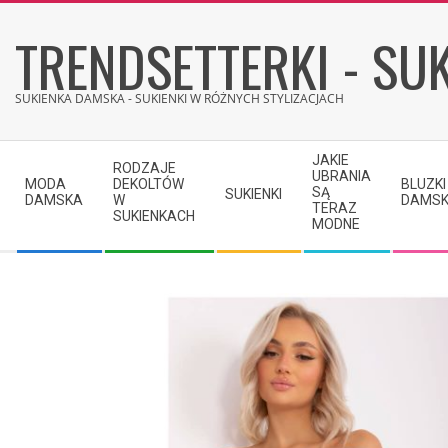
Skip
TRENDSETTERKI - SUK
to
content
SUKIENKA DAMSKA - SUKIENKI W RÓŻNYCH STYLIZACJACH
Secondary
JAKIE
RODZAJE
Navigation
UBRANIA
MODA
DEKOLTÓW
BLUZKI
SĄ
SUKIENKI
Menu
DAMSKA
W
DAMSK
TERAZ
SUKIENKACH
MODNE