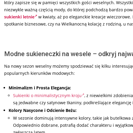
który zapisze się w pamięci wszystkich gości weselnych. Wszystk
niezwykle ważną częścią mody, do której podchodzą bardzo pow
sukienki letnie
w kwiaty, aż po eleganckie kreacje wieczorowe. 
spotkanie biznesowe, czy na Wielkanocną kolację z rodziną, u na
Modne sukieneczki na wesele – odkryj najw
Na nowy sezon weselny możemy spodziewać się kilku interesują
popularnych kierunków modowych:
Minimalizm i Prosta Elegancja:
Sukienki o minimalistycznym kroju
, z niewielkimi zdobieni
są jedwabne czy satynowe tkaniny, podkreślające elegancję i
Kolory Nasycone i Odcienie Beżu:
W sezonie dominują intensywne kolory, takie jak butelkowa z
Odpowiednio dobrane, potrafią dodać charakteru i wyjątkowoś
zwłaszcza latem.