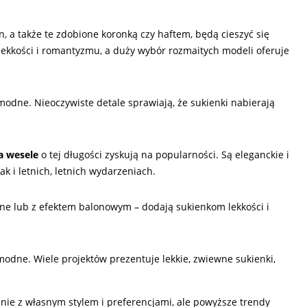
n, a także te zdobione koronką czy haftem, będą cieszyć się
ekkości i romantyzmu, a duży wybór rozmaitych modeli oferuje
 modne. Nieoczywiste detale sprawiają, że sukienki nabierają
a wesele
o tej długości zyskują na popularności. Są eleganckie i
k i letnich, letnich wydarzeniach.
zane lub z efektem balonowym – dodają sukienkom lekkości i
modne. Wiele projektów prezentuje lekkie, zwiewne sukienki,
nie z własnym stylem i preferencjami, ale powyższe trendy