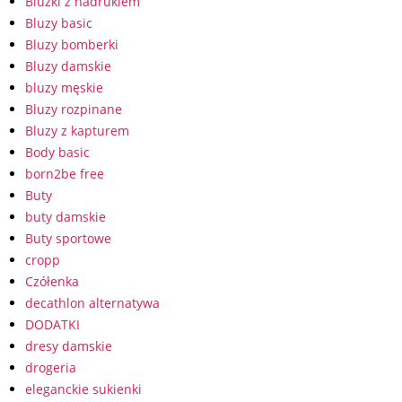
Bluzki z nadrukiem
Bluzy basic
Bluzy bomberki
Bluzy damskie
bluzy męskie
Bluzy rozpinane
Bluzy z kapturem
Body basic
born2be free
Buty
buty damskie
Buty sportowe
cropp
Czółenka
decathlon alternatywa
DODATKI
dresy damskie
drogeria
eleganckie sukienki