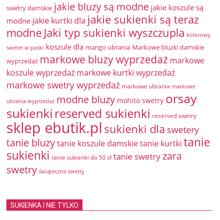
jakie bluzy są modne
jakie koszule są
swetry damskie
jakie sukienki są teraz
jakie kurtki dla
modne
modne
Jaki typ sukienki wyszczupla
kolorowy
koszule dla
mango ubrania
Markowe bluzki damskie
sweter w paski
markowe bluzy wyprzedaż
markowe
wyprzedaż
koszule wyprzedaż
markowe kurtki wyprzedaż
markowe swetry wyprzedaż
markowe ubrania
markowe
orsay
modne bluzy
mohito swetry
ubrania wyprzedaż
sukienki
reserved sukienki
reserved swetry
sklep ebutik.pl
sukienki dla
swetery
tanie
tanie bluzy
tanie koszule damskie
tanie kurtki
sukienki
zara
tanie swetry
tanie sukienki do 50 zł
swetry
świąteczne swetry
SUKIENKA I NIE TYLKO