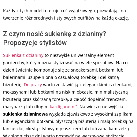
Każdy z tych modeli oferuje coś wyjątkowego, pozwalając na
tworzenie różnorodnych i stylowych outfitów na każdą okazję.
Z czym nosić sukienkę z dzianiny?
Propozycje stylistów
Sukienka z dzianiny
to niezwykle uniwersalny element
garderoby, który można stylizować na wiele sposobów. Na co
dzień świetnie komponuje się ze sneakersami, botkami lub
balerinami, uzupełniona o casualową torebkę i delikatną
biżuterię.
Do pracy
warto zestawić ją z eleganckimi czółenkami,
mokasynami lub botkami na niskim obcasie, minimalistyczną
biżuterią oraz skórzaną torebką, a całość dopełnić trenczem,
marynarką lub długim
kardiganem
. Na wieczorne wyjścia
sukienka dzianinowa
wygląda zjawiskowo z wysokimi szpilkami
lub eleganckimi botkami, błyszczącą biżuterią i małą torebką na
łańcuszku, okrytą stylowym płaszczem lub futrzaną kamizelką.
W chłodniejsze dni warto postawić na warstwowe stylizacje,