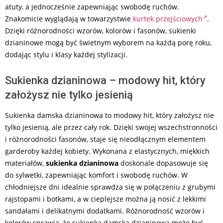
atuty, a jednocześnie zapewniając swobodę ruchów.
Znakomicie wyglądają w towarzystwie
kurtek przejściowych
.
Dzięki różnorodności wzorów, kolorów i fasonów, sukienki
dzianinowe mogą być świetnym wyborem na każdą porę roku,
dodając stylu i klasy każdej stylizacji.
Sukienka dzianinowa – modowy hit, który
założysz nie tylko jesienią
Sukienka damska dzianinowa to modowy hit, który założysz nie
tylko jesienią, ale przez cały rok. Dzięki swojej wszechstronności
i różnorodności fasonów, staje się nieodłącznym elementem
garderoby każdej kobiety. Wykonana z elastycznych, miękkich
materiałów,
sukienka dzianinowa
doskonale dopasowuje się
do sylwetki, zapewniając komfort i swobodę ruchów. W
chłodniejsze dni idealnie sprawdza się w połączeniu z grubymi
rajstopami i botkami, a w cieplejsze można ją nosić z lekkimi
sandałami i delikatnymi dodatkami. Różnorodność wzorów i
kolorów sprawia, że sukienka damska dzianinowa może być