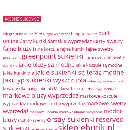
MODNE SUKIENKIE
butik
bonprix sweter
Allegro sukienki do 50 zł
allegro wyprzedaż
online
Carry kurtki damskie wyprzedaż
carry swetry
fajne bluzy
fajne swetry
fajne kurtki
fajne koszule
greenpoint sukienki
hm swetry
greenpoint
h & m swetry
jakie bluzy są modne
jakie koszule są modne
damskie
jakie sukienki są teraz modne
jakie kurtki dla
Jaki typ sukienki wyszczupla
kolorowy sweter w paski
koszule dla
mango ubrania
Markowe bluzki damskie wyprzedaż
markowe bluzy wyprzedaż
markowe koszule
markowe swetry
wyprzedaż
markowe kurtki wyprzedaż
modne
wyprzedaż
markowe ubrania
markowe ubrania wyprzedaż
orsay sukienki
reserved
bluzy
mohito swetry
sklep ebutik.pl
sukienki
reserved swetry