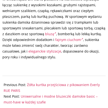
łącząc sukienkę z wysokimi kozakami, grubymi rajstopami,
wełnianym szalikiem, czapką, rękawiczkami oraz ciepłym
płaszczem, parką lub kurtką puchową. W sportowym wydaniu
sukienka damska dzianinowa sprawdzi się z trampkami lub
sportowymi sneakersami, plecakiem lub sportową torbą, czapką
z daszkiem oraz sportową
bluzą
, bomberką lub lekką kurtką.
Dzięki odpowiednim dodatkom i
fajnym ciuchom
, sukienka
może łatwo zmienić swój charakter, tworząc zarówno
casualowe, jak i
eleganckie stylizacje
, dopasowane do okazji,
pory roku i indywidualnego stylu.
2024-
07-
Previous Post:
Żółta kurtka przejściowa z pikowaniem Everly
30
RUE PARIS
Next Post:
Uniwersalne i modne bluzeczki damskie basic –
must-have w każdej szafie