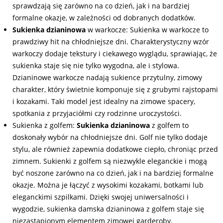
sprawdzają się zarówno na co dzień, jak i na bardziej
formalne okazje, w zależności od dobranych dodatków.
Sukienka dzianinowa
w warkocze: Sukienka w warkocze to
prawdziwy hit na chłodniejsze dni. Charakterystyczny wzór
warkoczy dodaje tekstury i ciekawego wyglądu, sprawiając, że
sukienka staje się nie tylko wygodna, ale i stylowa.
Dzianinowe warkocze nadają sukience przytulny, zimowy
charakter, który świetnie komponuje się z grubymi rajstopami
i kozakami. Taki model jest idealny na zimowe spacery,
spotkania z przyjaciółmi czy rodzinne uroczystości.
Sukienka z golfem:
Sukienka dzianinowa
z golfem to
doskonały wybór na chłodniejsze dni. Golf nie tylko dodaje
stylu, ale również zapewnia dodatkowe ciepło, chroniąc przed
zimnem. Sukienki z golfem są niezwykle eleganckie i mogą
być noszone zarówno na co dzień, jak i na bardziej formalne
okazje. Można je łączyć z wysokimi kozakami, botkami lub
eleganckimi szpilkami. Dzięki swojej uniwersalności i
wygodzie, sukienka damska dzianinowa z golfem staje się
niezastąpionym elementem zimowej garderoby.