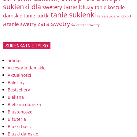
sukienki dla
tanie bluzy
swetery
tanie koszule
tanie sukienki
damskie
tanie kurtki
tanie sukienki do 50
zara swetry
tanie swetry
zł
świąteczne swetry
SUKIENKA I NIE TYLKO
adidas
Akcesoria damskie
Aktualności
Baleriny
Bestsellery
Bielizna
Bielizna damska
Biustonosze
Biżuteria
Bluzki basic
Bluzki damskie