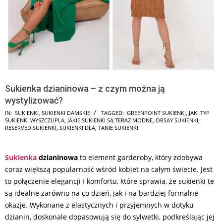
Sukienka dzianinowa – z czym można ją
wystylizować?
IN:
SUKIENKI
,
SUKIENKI DAMSKIE
TAGGED:
GREENPOINT SUKIENKI
,
JAKI TYP
SUKIENKI WYSZCZUPLA
,
JAKIE SUKIENKI SĄ TERAZ MODNE
,
ORSAY SUKIENKI
,
RESERVED SUKIENKI
,
SUKIENKI DLA
,
TANIE SUKIENKI
Sukienka
dzianinowa
to element garderoby, który zdobywa
coraz większą popularność wśród kobiet na całym świecie. Jest
to połączenie elegancji
i
komfortu, które sprawia, że sukienki te
są idealne zarówno na co dzień, jak i na bardziej formalne
okazje. Wykonane z elastycznych i przyjemnych w dotyku
dzianin, doskonale dopasowują się do sylwetki, podkreślając jej