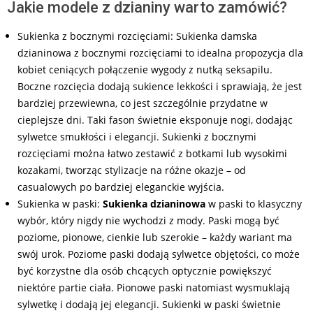
Jakie modele z dzianiny warto zamówić?
Sukienka z bocznymi rozcięciami: Sukienka damska
dzianinowa z bocznymi rozcięciami to idealna propozycja dla
kobiet ceniących połączenie wygody z nutką seksapilu.
Boczne rozcięcia dodają sukience lekkości i sprawiają, że jest
bardziej przewiewna, co jest szczególnie przydatne w
cieplejsze dni. Taki fason świetnie eksponuje nogi, dodając
sylwetce smukłości i elegancji. Sukienki z bocznymi
rozcięciami można łatwo zestawić z botkami lub wysokimi
kozakami, tworząc stylizacje na różne okazje – od
casualowych po bardziej eleganckie wyjścia.
Sukienka w paski:
Sukienka dzianinowa
w paski to klasyczny
wybór, który nigdy nie wychodzi z mody. Paski mogą być
poziome, pionowe, cienkie lub szerokie – każdy wariant ma
swój urok. Poziome paski dodają sylwetce objętości, co może
być korzystne dla osób chcących optycznie powiększyć
niektóre partie ciała. Pionowe paski natomiast wysmuklają
sylwetkę i dodają jej elegancji. Sukienki w paski świetnie