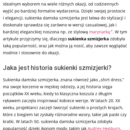
idealnym wyborem na wiele różnych okazji, od codziennych
wyjść po bardziej formalne wydarzenia. Dzięki swojej prostocie
i elegancji, sukienka damska szmizjerka jest łatwa do stylizacji i
doskonale sprawdza się zarówno w wersji casualowej, jak i
bardziej eleganckiej noszona np. ze stylową
marynarką
. W tym
artykule przyjrzymy się, dlaczego
sukienka szmizjerka
zdobyła
taką popularność, oraz jak można ją nosić, aby zawsze wyglądać
modnie i stosownie do okazji.
Jaka jest historia sukienki szmizjerki?
Sukienka damska szmizjerka, znana również jako „shirt dress,”
ma swoje korzenie w męskiej odzieży, a jej historia sięga
początków XX wieku, kiedy to klasyczna koszula z długim
rękawem zaczęła inspirować kobiece wersje. W latach 20. XX
wieku, projektanci zaczęli tworzyć sukienki o prostych krojach,
które z biegiem lat zyskały różnorodne wzory, takie jak paski czy
kratki. W latach 50. sukienka damska szmizjerka zdobyła
popularność dzięki ikonom mody, takim jak
Audrey Hepburn
,