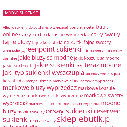
MODNE SUKIENKIE
butik
bonprix sweter
Allegro sukienki do 50 zł
allegro wyprzedaż
online
Carry kurtki damskie wyprzedaż
carry swetry
fajne bluzy
fajne swetry
fajne kurtki
fajne koszule
greenpoint sukienki
hm swetry
greenpoint
h & m swetry
jakie bluzy są modne
jakie koszule są modne
damskie
jakie sukienki są teraz modne
jakie kurtki dla
Jaki typ sukienki wyszczupla
kolorowy sweter w paski
koszule dla
mango ubrania
Markowe bluzki damskie wyprzedaż
markowe bluzy wyprzedaż
markowe koszule
markowe swetry
wyprzedaż
markowe kurtki wyprzedaż
modne
wyprzedaż
markowe ubrania
markowe ubrania wyprzedaż
orsay sukienki
reserved
bluzy
mohito swetry
sklep ebutik.pl
sukienki
reserved swetry