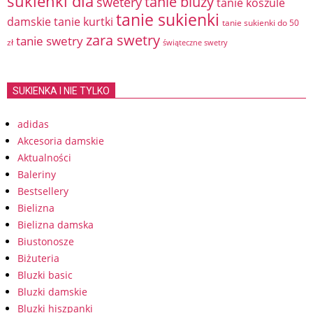
sukienki dla
tanie bluzy
swetery
tanie koszule
tanie sukienki
damskie
tanie kurtki
tanie sukienki do 50
zara swetry
tanie swetry
zł
świąteczne swetry
SUKIENKA I NIE TYLKO
adidas
Akcesoria damskie
Aktualności
Baleriny
Bestsellery
Bielizna
Bielizna damska
Biustonosze
Biżuteria
Bluzki basic
Bluzki damskie
Bluzki hiszpanki