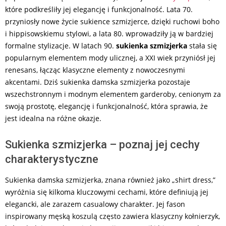
które podkreśliły jej elegancję i funkcjonalność. Lata 70.
przyniosły nowe życie sukience szmizjerce, dzięki ruchowi boho
i hippisowskiemu stylowi, a lata 80. wprowadziły ją w bardziej
formalne stylizacje. W latach 90.
sukienka szmizjerka
stała się
popularnym elementem mody ulicznej, a XXI wiek przyniósł jej
renesans, łącząc klasyczne elementy z nowoczesnymi
akcentami. Dziś sukienka damska szmizjerka pozostaje
wszechstronnym i modnym elementem garderoby, cenionym za
swoją prostotę, elegancję i funkcjonalność, która sprawia, że
jest idealna na różne okazje.
Sukienka szmizjerka – poznaj jej cechy
charakterystyczne
Sukienka damska szmizjerka, znana również jako „shirt dress,”
wyróżnia się kilkoma kluczowymi cechami, które definiują jej
elegancki, ale zarazem casualowy charakter. Jej fason
inspirowany męską koszulą często zawiera klasyczny kołnierzyk,