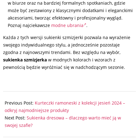
w biurze oraz na bardziej formalnych spotkaniach, gdzie
może być zestawiony z klasycznymi dodatkami i eleganckimi
akcesoriami, tworząc efektowny i profesjonalny wygląd.
Poznaj najciekawsze
modne ubrania
.
Każda z tych wersji sukienki szmizjerki pozwala na wyrażenie
swojego indywidualnego stylu, a jednocześnie pozostaje
zgodna z najnowszymi trendami. Bez względu na wybór,
sukienka szmizjerka
w modnych kolorach i wzorach z
pewnością będzie wyróżniać się w nadchodzącym sezonie.
2024-
08-
Previous Post:
Kurteczki ramoneski z kolekcji jesień 2024 –
05
odkryj najmodniejsze produkty
Next Post:
Sukienka dresowa – dlaczego warto mieć ją w
swojej szafie?