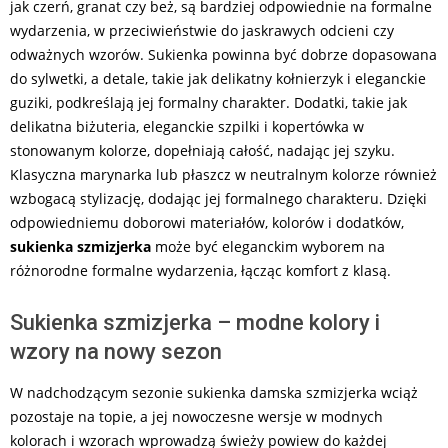
jak czerń, granat czy beż, są bardziej odpowiednie na formalne
wydarzenia, w przeciwieństwie do jaskrawych odcieni czy
odważnych wzorów. Sukienka powinna być dobrze dopasowana
do sylwetki, a detale, takie jak delikatny kołnierzyk i eleganckie
guziki, podkreślają jej formalny charakter. Dodatki, takie jak
delikatna biżuteria, eleganckie szpilki i kopertówka w
stonowanym kolorze, dopełniają całość, nadając jej szyku.
Klasyczna marynarka lub płaszcz w neutralnym kolorze również
wzbogacą stylizację, dodając jej formalnego charakteru. Dzięki
odpowiedniemu doborowi materiałów, kolorów i dodatków,
sukienka szmizjerka
może być eleganckim wyborem na
różnorodne formalne wydarzenia, łącząc komfort z klasą.
Sukienka szmizjerka – modne kolory i
wzory na nowy sezon
W nadchodzącym sezonie sukienka damska szmizjerka wciąż
pozostaje na topie, a jej nowoczesne wersje w modnych
kolorach i wzorach wprowadzą świeży powiew do każdej