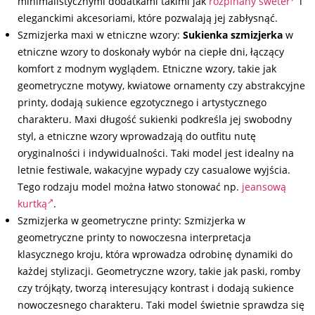
minimalistycznymi dodatkami takimi jak
rozpinany sweter
i
eleganckimi akcesoriami, które pozwalają jej zabłysnąć.
Szmizjerka maxi w etniczne wzory:
Sukienka szmizjerka
w
etniczne wzory to doskonały wybór na ciepłe dni, łączący
komfort z modnym wyglądem. Etniczne wzory, takie jak
geometryczne motywy, kwiatowe ornamenty czy abstrakcyjne
printy, dodają sukience egzotycznego i artystycznego
charakteru. Maxi długość sukienki podkreśla jej swobodny
styl, a etniczne wzory wprowadzają do outfitu nutę
oryginalności i indywidualności. Taki model jest idealny na
letnie festiwale, wakacyjne wypady czy casualowe wyjścia.
Tego rodzaju model można łatwo stonować np.
jeansową
kurtką
.
Szmizjerka w geometryczne printy: Szmizjerka w
geometryczne printy to nowoczesna interpretacja
klasycznego kroju, która wprowadza odrobinę dynamiki do
każdej stylizacji. Geometryczne wzory, takie jak paski, romby
czy trójkąty, tworzą interesujący kontrast i dodają sukience
nowoczesnego charakteru. Taki model świetnie sprawdza się