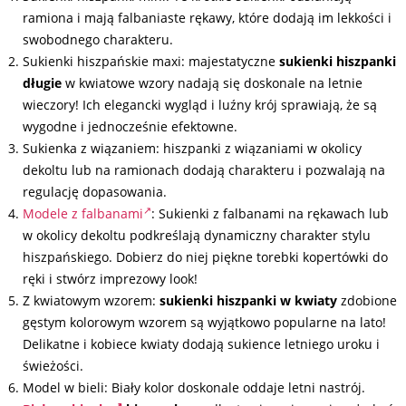
ramiona i mają falbaniaste rękawy, które dodają im lekkości i
swobodnego charakteru.
Sukienki hiszpańskie maxi: majestatyczne
sukienki hiszpanki
długie
w kwiatowe wzory nadają się doskonale na letnie
wieczory! Ich elegancki wygląd i luźny krój sprawiają, że są
wygodne i jednocześnie efektowne.
Sukienka z wiązaniem: hiszpanki z wiązaniami w okolicy
dekoltu lub na ramionach dodają charakteru i pozwalają na
regulację dopasowania.
Modele z falbanami
: Sukienki z falbanami na rękawach lub
w okolicy dekoltu podkreślają dynamiczny charakter stylu
hiszpańskiego. Dobierz do niej piękne torebki kopertówki do
ręki i stwórz imprezowy look!
Z kwiatowym wzorem:
sukienki hiszpanki w kwiaty
zdobione
gęstym kolorowym wzorem są wyjątkowo popularne na lato!
Delikatne i kobiece kwiaty dodają sukience letniego uroku i
świeżości.
Model w bieli: Biały kolor doskonale oddaje letni nastrój.