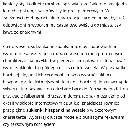
kobiecy styl i odkryte ramiona sprawiają, że świetnie pasują do
letnich spotkań, spacerów czy imprez plenerowych. W
zależności od długości i tkaniny kreacje carmen, mogą być też
odpowiednim wyborem na casualowe wyjścia do miasta czy
kawę ze znajomymi.
Co do wesela, sukienka hiszpanka może być odpowiednim
wyborem, zwłaszcza jeśli mowa o weselu o mniej formalnym
charakterze, na przykład w plenerze. Jednak warto dopasować
wybór sukienki do ogólnego dress code’u wesela. W przypadku
bardziej eleganckich ceremonii, można wybrać sukienkę
hiszpankę z delikatniejszymi detalami, bardziej dopasowaną do
sylwetki, lub postawić na odrobinę bardziej formalny model, na
przykład z falbanami i dłuższym dołem. Jednak niezależnie od
okazji w sklepie internetowym eButik.pl znajdziesz również
przepiękne
sukienki hiszpanki na wesele
o wieczorowym
charakterze! Wybieraj dłuższe modele z bufiastymi rękawkami
czy seksownym rozcięciem.