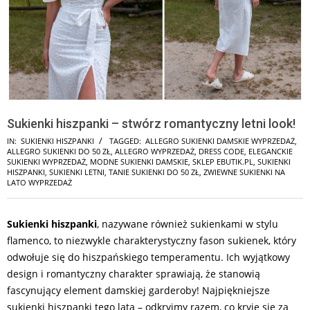
Sukienki hiszpanki – stwórz romantyczny letni look!
IN:
SUKIENKI HISZPANKI
TAGGED:
ALLEGRO SUKIENKI DAMSKIE WYPRZEDAŻ
,
ALLEGRO SUKIENKI DO 50 ZŁ
,
ALLEGRO WYPRZEDAŻ
,
DRESS CODE
,
ELEGANCKIE
SUKIENKI WYPRZEDAŻ
,
MODNE SUKIENKI DAMSKIE
,
SKLEP EBUTIK.PL
,
SUKIENKI
HISZPANKI
,
SUKIENKI LETNI
,
TANIE SUKIENKI DO 50 ZŁ
,
ZWIEWNE SUKIENKI NA
LATO WYPRZEDAŻ
Sukienki hiszpanki
, nazywane również sukienkami w stylu
flamenco, to niezwykle charakterystyczny fason sukienek, który
odwołuje się do hiszpańskiego temperamentu. Ich wyjątkowy
design i romantyczny charakter sprawiają, że stanowią
fascynujący element damskiej garderoby! Najpiękniejsze
sukienki hiszpanki tego lata – odkryjmy razem, co kryje się za