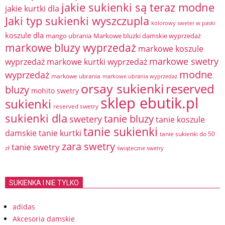
jakie sukienki są teraz modne
jakie kurtki dla
Jaki typ sukienki wyszczupla
kolorowy sweter w paski
koszule dla
mango ubrania
Markowe bluzki damskie wyprzedaż
markowe bluzy wyprzedaż
markowe koszule
markowe swetry
wyprzedaż
markowe kurtki wyprzedaż
modne
wyprzedaż
markowe ubrania
markowe ubrania wyprzedaż
orsay sukienki
reserved
bluzy
mohito swetry
sklep ebutik.pl
sukienki
reserved swetry
sukienki dla
tanie bluzy
swetery
tanie koszule
tanie sukienki
damskie
tanie kurtki
tanie sukienki do 50
zara swetry
tanie swetry
zł
świąteczne swetry
SUKIENKA I NIE TYLKO
adidas
Akcesoria damskie