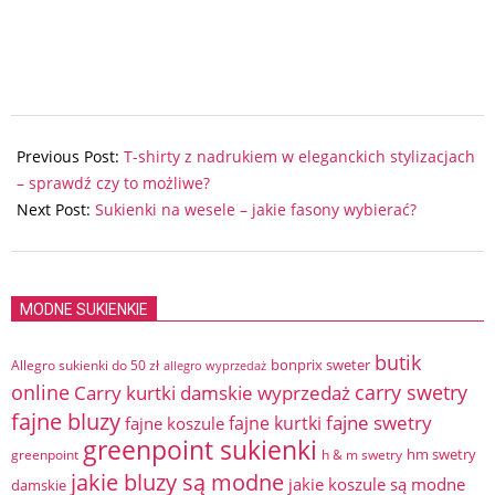
2026-
06-
Previous Post:
T-shirty z nadrukiem w eleganckich stylizacjach
04
– sprawdź czy to możliwe?
Next Post:
Sukienki na wesele – jakie fasony wybierać?
MODNE SUKIENKIE
butik
bonprix sweter
Allegro sukienki do 50 zł
allegro wyprzedaż
online
Carry kurtki damskie wyprzedaż
carry swetry
fajne bluzy
fajne swetry
fajne kurtki
fajne koszule
greenpoint sukienki
hm swetry
greenpoint
h & m swetry
jakie bluzy są modne
jakie koszule są modne
damskie