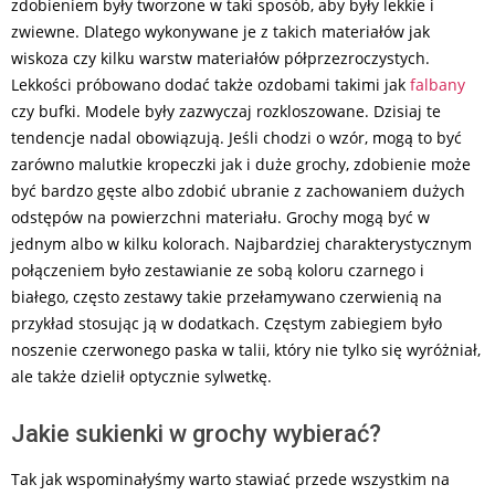
zdobieniem były tworzone w taki sposób, aby były lekkie i
zwiewne. Dlatego wykonywane je z takich materiałów jak
wiskoza czy kilku warstw materiałów półprzezroczystych.
Lekkości próbowano dodać także ozdobami takimi jak
falbany
czy bufki. Modele były zazwyczaj rozkloszowane. Dzisiaj te
tendencje nadal obowiązują. Jeśli chodzi o wzór, mogą to być
zarówno malutkie kropeczki jak i duże grochy, zdobienie może
być bardzo gęste albo zdobić ubranie z zachowaniem dużych
odstępów na powierzchni materiału. Grochy mogą być w
jednym albo w kilku kolorach. Najbardziej charakterystycznym
połączeniem było zestawianie ze sobą koloru czarnego i
białego, często zestawy takie przełamywano czerwienią na
przykład stosując ją w dodatkach. Częstym zabiegiem było
noszenie czerwonego paska w talii, który nie tylko się wyróżniał,
ale także dzielił optycznie sylwetkę.
Jakie sukienki w grochy wybierać?
Tak jak wspominałyśmy warto stawiać przede wszystkim na