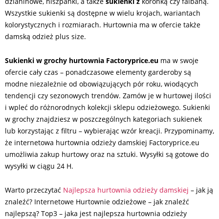
dzianinowe, hiszpanki, a także
sukienki z
koronką czy falbaną.
Wszystkie sukienki są dostępne w wielu krojach, wariantach
kolorystycznych i rozmiarach. Hurtownia ma w ofercie także
damską odzież plus size.
Sukienki w grochy hurtownia Factoryprice.eu
ma w swoje
ofercie cały czas – ponadczasowe elementy garderoby są
modne niezależnie od obowiązujących pór roku, wiodących
tendencji czy sezonowych trendów. Zamów je w hurtowej ilości
i wpleć do różnorodnych kolekcji sklepu odzieżowego. Sukienki
w grochy znajdziesz w poszczególnych kategoriach sukienek
lub korzystając z filtru – wybierając wzór kreacji. Przypominamy,
że internetowa hurtownia odzieży damskiej Factoryprice.eu
umożliwia zakup hurtowy oraz na sztuki. Wysyłki są gotowe do
wysyłki w ciągu 24 H.
Warto przeczytać
Najlepsza hurtownia odzieży damskiej
– jak ją
znaleźć? Internetowe Hurtownie odzieżowe – jak znaleźć
najlepszą? Top3 – jaka jest najlepsza hurtownia odzieży