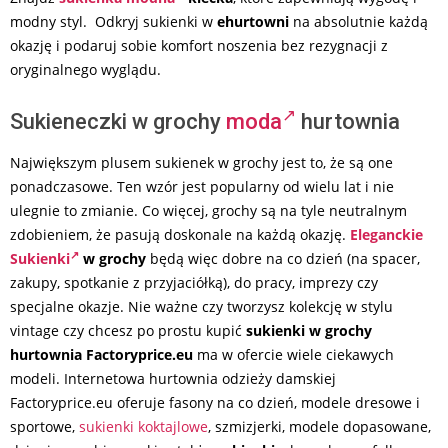
modny styl. Odkryj sukienki w
ehurtowni
na absolutnie każdą
okazję i podaruj sobie komfort noszenia bez rezygnacji z
oryginalnego wyglądu.
Sukieneczki w grochy
moda
hurtownia
Największym plusem sukienek w grochy jest to, że są one
ponadczasowe. Ten wzór jest popularny od wielu lat i nie
ulegnie to zmianie. Co więcej, grochy są na tyle neutralnym
zdobieniem, że pasują doskonale na każdą okazję.
Eleganckie
Sukienki
w grochy
będą więc dobre na co dzień (na spacer,
zakupy, spotkanie z przyjaciółką), do pracy, imprezy czy
specjalne okazje. Nie ważne czy tworzysz kolekcję w stylu
vintage czy chcesz po prostu kupić
sukienki w grochy
hurtownia Factoryprice.eu
ma w ofercie wiele ciekawych
modeli. Internetowa hurtownia odzieży damskiej
Factoryprice.eu oferuje fasony na co dzień, modele dresowe i
sportowe,
sukienki koktajlowe
, szmizjerki, modele dopasowane,