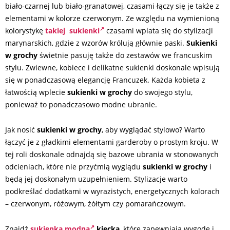
biało-czarnej lub biało-granatowej, czasami łączy się je także z
elementami w kolorze czerwonym. Ze względu na wymienioną
kolorystykę
takiej sukienki
czasami wplata się do stylizacji
marynarskich, gdzie z wzorów królują głównie paski.
Sukienki
w grochy
świetnie pasuję także do zestawów we francuskim
stylu. Zwiewne, kobiece i delikatne sukienki doskonale wpisują
się w ponadczasową elegancję Francuzek. Każda kobieta z
łatwością wplecie
sukienki w grochy
do swojego stylu,
ponieważ to ponadczasowo modne ubranie.
Jak nosić
sukienki w grochy
, aby wyglądać stylowo? Warto
łączyć je z gładkimi elementami garderoby o prostym kroju. W
tej roli doskonale odnajdą się bazowe ubrania w stonowanych
odcieniach, które nie przyćmią wyglądu
sukienki w grochy
i
będą jej doskonałym uzupełnieniem. Stylizacje warto
podkreślać dodatkami w wyrazistych, energetycznych kolorach
– czerwonym, różowym, żółtym czy pomarańczowym.
Znajdź
sukienka modna
kiecka
, które zapewniają wygodę i