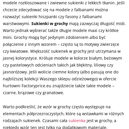
modele rozkloszowane i zwiewne sukienki z lekkich tkanin. Jeśli
chcecie zdecydować się na modele z falbanami można
rozważyć sukienki hiszpanki czy fasony z falbanami
warstwowymi.
Sukienki w grochy
mają zazwyczaj długość midi.
Warto jednak wybierać także długie modele maxi czy krótkie
mini. Grochy mogą być jedynym zdobieniem albo być
połączenie z innym wzorem – często są to motywy zwierzęce
czy kwiatowe. Większość sukienek w grochy jest utrzymana w
jasnej kolorystyce. Króluje modele w kolorze białym, beżowym
czy pastelowych odcieniach takich jak błękitny, liliowy czy
jasnoróżowy. Jeśli wolicie ciemne kolory (albo pasują one do
najbliższej kolekcji Waszego sklepu odzieżowego) w ofercie
hurtowni Factoryprice.eu znajdziecie także takie modele –
czarne, brązowe czy granatowe.
Warto podkreślić, że wzór w grochy często występuje na
elementach półprzezroczystych, które są wstawkami w różnych
rodzajach sukienek. Czasami cała
sukienka
jest w grochy, a
niekiedy wzór ten jest tylko na dodatkowym materiale.