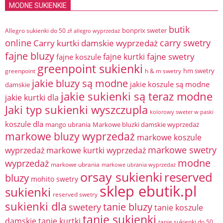
MODNE SUKIENKIE
butik
bonprix sweter
Allegro sukienki do 50 zł
allegro wyprzedaż
online
Carry kurtki damskie wyprzedaż
carry swetry
fajne bluzy
fajne swetry
fajne kurtki
fajne koszule
greenpoint sukienki
hm swetry
greenpoint
h & m swetry
jakie bluzy są modne
jakie koszule są modne
damskie
jakie sukienki są teraz modne
jakie kurtki dla
Jaki typ sukienki wyszczupla
kolorowy sweter w paski
koszule dla
mango ubrania
Markowe bluzki damskie wyprzedaż
markowe bluzy wyprzedaż
markowe koszule
markowe swetry
wyprzedaż
markowe kurtki wyprzedaż
modne
wyprzedaż
markowe ubrania
markowe ubrania wyprzedaż
orsay sukienki
reserved
bluzy
mohito swetry
sklep ebutik.pl
sukienki
reserved swetry
sukienki dla
tanie bluzy
swetery
tanie koszule
tanie sukienki
damskie
tanie kurtki
tanie sukienki do 50