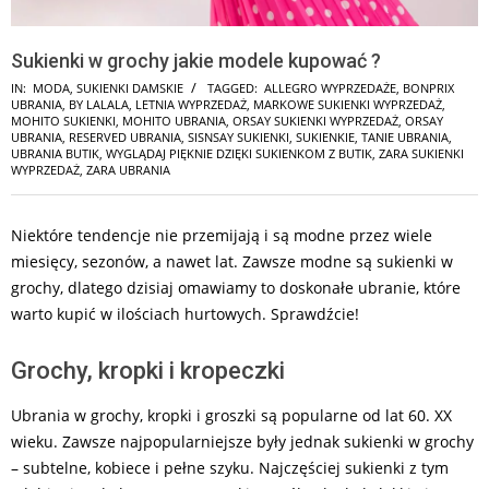
Sukienki w grochy jakie modele kupować ?
IN:
MODA
,
SUKIENKI DAMSKIE
TAGGED:
ALLEGRO WYPRZEDAŻE
,
BONPRIX
UBRANIA
,
BY LALALA
,
LETNIA WYPRZEDAŻ
,
MARKOWE SUKIENKI WYPRZEDAŻ
,
MOHITO SUKIENKI
,
MOHITO UBRANIA
,
ORSAY SUKIENKI WYPRZEDAŻ
,
ORSAY
UBRANIA
,
RESERVED UBRANIA
,
SISNSAY SUKIENKI
,
SUKIENKIE
,
TANIE UBRANIA
,
UBRANIA BUTIK
,
WYGLĄDAJ PIĘKNIE DZIĘKI SUKIENKOM Z BUTIK
,
ZARA SUKIENKI
WYPRZEDAŻ
,
ZARA UBRANIA
Niektóre tendencje nie przemijają i są modne przez wiele
miesięcy, sezonów, a nawet lat. Zawsze modne są sukienki w
grochy, dlatego dzisiaj omawiamy to doskonałe ubranie, które
warto kupić w ilościach hurtowych. Sprawdźcie!
Grochy, kropki i kropeczki
Ubrania w grochy, kropki i groszki są popularne od lat 60. XX
wieku. Zawsze najpopularniejsze były jednak sukienki w grochy
– subtelne, kobiece i pełne szyku. Najczęściej sukienki z tym