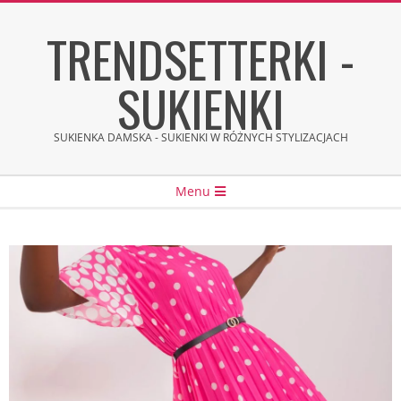
Skip
TRENDSETTERKI -
to
content
SUKIENKI
SUKIENKA DAMSKA - SUKIENKI W RÓŻNYCH STYLIZACJACH
Secondary
Menu
Navigation
Menu