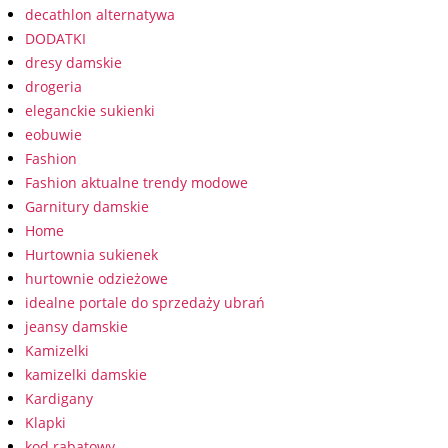
decathlon alternatywa
DODATKI
dresy damskie
drogeria
eleganckie sukienki
eobuwie
Fashion
Fashion aktualne trendy modowe
Garnitury damskie
Home
Hurtownia sukienek
hurtownie odzieżowe
idealne portale do sprzedaży ubrań
jeansy damskie
Kamizelki
kamizelki damskie
Kardigany
Klapki
kod rabatowy