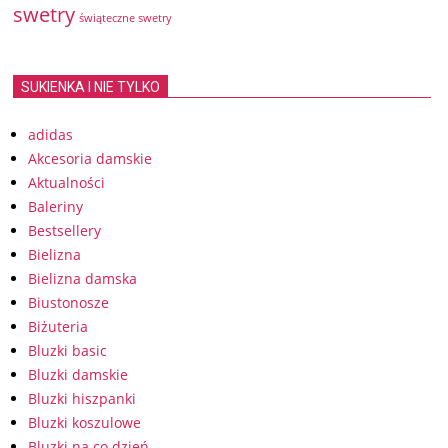
swetry
świąteczne swetry
SUKIENKA I NIE TYLKO
adidas
Akcesoria damskie
Aktualności
Baleriny
Bestsellery
Bielizna
Bielizna damska
Biustonosze
Biżuteria
Bluzki basic
Bluzki damskie
Bluzki hiszpanki
Bluzki koszulowe
Bluzki na co dzień