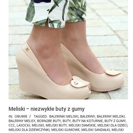
Meliski – niezwykłe buty z gumy
2025-
IN:
OBUWIE
TAGGED:
BALERINKI MELISKI
,
BALERINY
,
BALERINY MELISKI
,
BALERINY MELISY
,
BORN2BE BUTY
,
BUTY
,
BUTY NA KOTURNIE
,
BUTY Z GUMY
,
01-
CCC
,
LASOCKI
,
MELISKI
,
MELISKI BUTY
,
MELISKI DAMSKIE
,
MELISKI DLA DZIECI
,
27
MELISKI DLA DZIEWCZYNKI
,
MELISKI GUMOWE
,
MELISKI SANDAŁKI
,
MELISKI