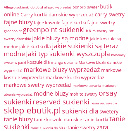
butik
bonprix sweter
Allegro sukienki do 50 zł
allegro wyprzedaż
online
Carry kurtki damskie wyprzedaż
carry swetry
fajne bluzy
fajne swetry
fajne kurtki
fajne koszule
greenpoint sukienki
hm
greenpoint
h & m swetry
jakie bluzy są modne
jakie koszule są
swetry damskie
jakie sukienki są teraz
jakie kurtki dla
modne
modne
Jaki typ sukienki wyszczupla
kolorowy
koszule dla
mango ubrania
Markowe bluzki damskie
sweter w paski
markowe bluzy wyprzedaż
markowe
wyprzedaż
koszule wyprzedaż
markowe kurtki wyprzedaż
markowe swetry wyprzedaż
markowe ubrania
markowe
orsay
modne bluzy
mohito swetry
ubrania wyprzedaż
sukienki
reserved sukienki
reserved swetry
sklep ebutik.pl
sukienki dla
swetery
tanie
tanie bluzy
tanie koszule damskie
tanie kurtki
sukienki
zara
tanie swetry
tanie sukienki do 50 zł