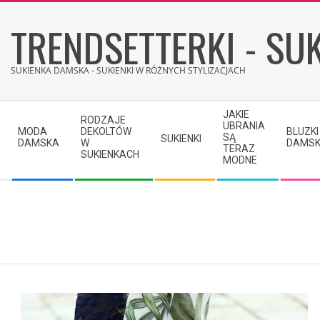
Skip
TRENDSETTERKI - SUK
to
content
SUKIENKA DAMSKA - SUKIENKI W RÓŻNYCH STYLIZACJACH
Secondary
JAKIE
RODZAJE
Navigation
UBRANIA
MODA
DEKOLTÓW
BLUZKI
SĄ
SUKIENKI
Menu
DAMSKA
W
DAMSK
TERAZ
SUKIENKACH
MODNE