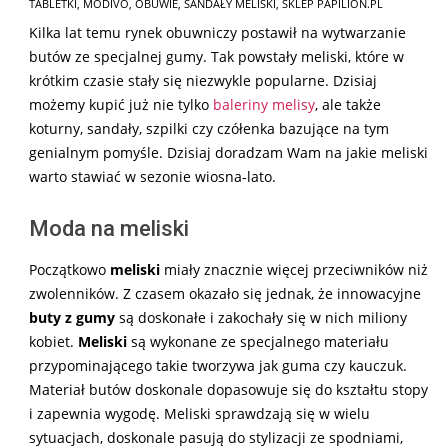
TABLETKI
,
MODIVO
,
OBUWIE
,
SANDAŁY MELISKI
,
SKLEP PAPILION.PL
Kilka lat temu rynek obuwniczy postawił na wytwarzanie
butów ze specjalnej gumy. Tak powstały meliski, które w
krótkim czasie stały się niezwykle popularne. Dzisiaj
możemy kupić już nie tylko
baleriny melisy
, ale także
koturny, sandały, szpilki czy czółenka bazujące na tym
genialnym pomyśle. Dzisiaj doradzam Wam na jakie meliski
warto stawiać w sezonie wiosna-lato.
Moda na meliski
Początkowo
meliski
miały znacznie więcej przeciwników niż
zwolenników. Z czasem okazało się jednak, że innowacyjne
buty z gumy
są doskonałe i zakochały się w nich miliony
kobiet.
Meliski
są wykonane ze specjalnego materiału
przypominającego takie tworzywa jak guma czy kauczuk.
Materiał butów doskonale dopasowuje się do kształtu stopy
i zapewnia wygodę. Meliski sprawdzają się w wielu
sytuacjach, doskonale pasują do stylizacji ze spodniami,