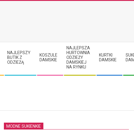
NAJLEPSZA
NAJLEPSZY
HURTOWNIA
KOSZULE
KURTKI
SUK
BUTIK Z
ODZIEŻY
DAMSKIE
DAMSKIE
DAM
ODZIEŻĄ
DAMSKIEJ
NA RYNKU
MODNE SUKIENKIE