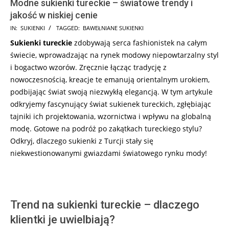
Modne sukienki tureckie – światowe trendy i
jakość w niskiej cenie
2024-
IN:
SUKIENKI
TAGGED:
BAWEŁNIANE SUKIENKI
01-
Sukienki tureckie
zdobywają serca fashionistek na całym
16
świecie, wprowadzając na rynek modowy niepowtarzalny styl
i bogactwo wzorów. Zręcznie łącząc tradycję z
nowoczesnością, kreacje te emanują orientalnym urokiem,
podbijając świat swoją niezwykłą elegancją. W tym artykule
odkryjemy fascynujący świat sukienek tureckich, zgłębiając
tajniki ich projektowania, wzornictwa i wpływu na globalną
modę. Gotowe na podróż po zakątkach tureckiego stylu?
Odkryj, dlaczego sukienki z Turcji stały się
niekwestionowanymi gwiazdami światowego rynku mody!
Trend na sukienki tureckie – dlaczego
klientki je uwielbiają?