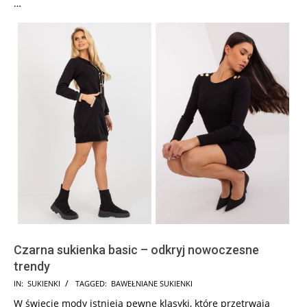
…
Czarna sukienka basic – odkryj nowoczesne
trendy
2023-
IN:
SUKIENKI
TAGGED:
BAWEŁNIANE SUKIENKI
12-
W świecie mody istnieją pewne klasyki, które przetrwają