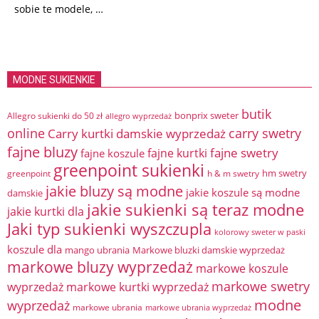
sobie te modele, …
MODNE SUKIENKIE
butik
bonprix sweter
Allegro sukienki do 50 zł
allegro wyprzedaż
online
Carry kurtki damskie wyprzedaż
carry swetry
fajne bluzy
fajne swetry
fajne kurtki
fajne koszule
greenpoint sukienki
hm swetry
greenpoint
h & m swetry
jakie bluzy są modne
jakie koszule są modne
damskie
jakie sukienki są teraz modne
jakie kurtki dla
Jaki typ sukienki wyszczupla
kolorowy sweter w paski
koszule dla
mango ubrania
Markowe bluzki damskie wyprzedaż
markowe bluzy wyprzedaż
markowe koszule
markowe swetry
wyprzedaż
markowe kurtki wyprzedaż
modne
wyprzedaż
markowe ubrania
markowe ubrania wyprzedaż