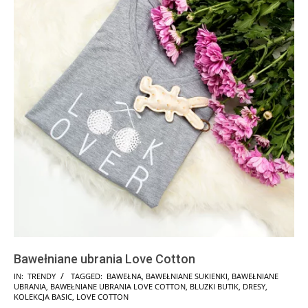
Bawełniane ubrania Love Cotton
2024-
IN:
TRENDY
TAGGED:
BAWEŁNA
,
BAWEŁNIANE SUKIENKI
,
BAWEŁNIANE
UBRANIA
,
BAWEŁNIANE UBRANIA LOVE COTTON
,
BLUZKI BUTIK
,
DRESY
,
09-
KOLEKCJA BASIC
,
LOVE COTTON
26