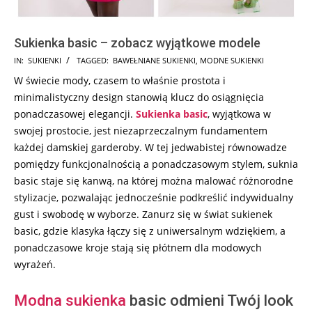
Sukienka basic – zobacz wyjątkowe modele
2023-
IN:
SUKIENKI
TAGGED:
BAWEŁNIANE SUKIENKI
,
MODNE SUKIENKI
12-
W świecie mody, czasem to właśnie prostota i
14
minimalistyczny design stanowią klucz do osiągnięcia
ponadczasowej elegancji.
Sukienka
basic
, wyjątkowa w
swojej prostocie, jest niezaprzeczalnym fundamentem
każdej damskiej garderoby. W tej jedwabistej równowadze
pomiędzy funkcjonalnością a ponadczasowym stylem, suknia
basic staje się kanwą, na której można malować różnorodne
stylizacje, pozwalając jednocześnie podkreślić indywidualny
gust i swobodę w wyborze. Zanurz się w świat sukienek
basic, gdzie klasyka łączy się z uniwersalnym wdziękiem, a
ponadczasowe kroje stają się płótnem dla modowych
wyrażeń.
Modna sukienka
basic odmieni Twój look