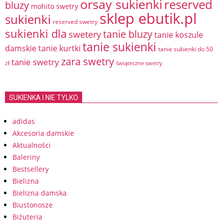
orsay sukienki
reserved
bluzy
mohito swetry
sklep ebutik.pl
sukienki
reserved swetry
sukienki dla
tanie bluzy
swetery
tanie koszule
tanie sukienki
damskie
tanie kurtki
tanie sukienki do 50
zara swetry
tanie swetry
zł
świąteczne swetry
SUKIENKA I NIE TYLKO
adidas
Akcesoria damskie
Aktualności
Baleriny
Bestsellery
Bielizna
Bielizna damska
Biustonosze
Biżuteria