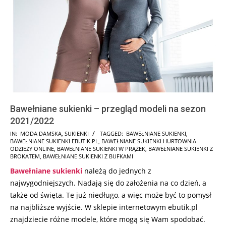
Bawełniane sukienki – przegląd modeli na sezon
2021/2022
2021-
IN:
MODA DAMSKA
,
SUKIENKI
TAGGED:
BAWEŁNIANE SUKIENKI
,
BAWEŁNIANE SUKIENKI EBUTIK.PL
,
BAWEŁNIANE SUKIENKI HURTOWNIA
12-
ODZIEŻY ONLINE
,
BAWEŁNIANE SUKIENKI W PRĄŻEK
,
BAWEŁNIANE SUKIENKI Z
18
BROKATEM
,
BAWEŁNIANE SUKIENKI Z BUFKAMI
Bawełniane sukienki
należą do jednych z
najwygodniejszych. Nadają się do założenia na co dzień, a
także od święta. Te już niedługo, a więc może być to pomysł
na najbliższe wyjście. W sklepie internetowym ebutik.pl
znajdziecie różne modele, które mogą się Wam spodobać.