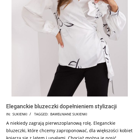
Eleganckie bluzeczki dopełnieniem stylizacji
2024-
IN:
SUKIENKI
TAGGED:
BAWEŁNIANE SUKIENKI
01-
A niekiedy zagrają pierwszoplanową rolę. Eleganckie
25
bluzeczki, które chcemy zaproponować, dla większości kobiet
kojarzą się z latem i upałami. Chociaż można je nosić