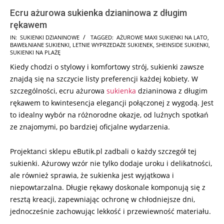
Ecru ażurowa sukienka dzianinowa z długim
rękawem
2025-
IN:
SUKIENKI DZIANINOWE
TAGGED:
AŻUROWE MAXI SUKIENKI NA LATO
,
BAWEŁNIANE SUKIENKI
,
LETNIE WYPRZEDAŻE SUKIENEK
,
SHEINSIDE SUKIENKI
,
03-
SUKIENKI NA PLAŻĘ
19
Kiedy chodzi o stylowy i komfortowy strój, sukienki zawsze
znajdą się na szczycie listy preferencji każdej kobiety. W
szczególności, ecru ażurowa
sukienka
dzianinowa z długim
rękawem to kwintesencja elegancji połączonej z wygodą. Jest
to idealny wybór na różnorodne okazje, od luźnych spotkań
ze znajomymi, po bardziej oficjalne wydarzenia.
Projektanci sklepu eButik.pl zadbali o każdy szczegół tej
sukienki. Ażurowy wzór nie tylko dodaje uroku i delikatności,
ale również sprawia, że sukienka jest wyjątkowa i
niepowtarzalna. Długie rękawy doskonale komponują się z
resztą kreacji, zapewniając ochronę w chłodniejsze dni,
jednocześnie zachowując lekkość i przewiewność materiału.