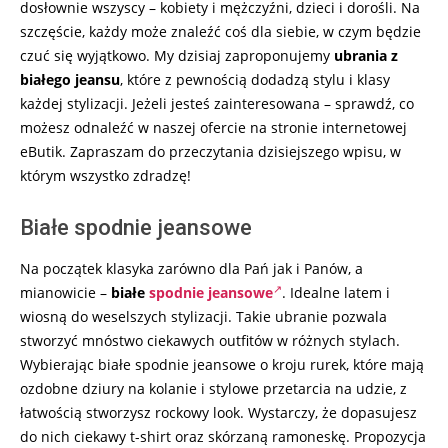
dosłownie wszyscy – kobiety i mężczyźni, dzieci i dorośli. Na
szczęście, każdy może znaleźć coś dla siebie, w czym będzie
czuć się wyjątkowo. My dzisiaj zaproponujemy
ubrania z
białego jeansu
, które z pewnością dodadzą stylu i klasy
każdej stylizacji. Jeżeli jesteś zainteresowana – sprawdź, co
możesz odnaleźć w naszej ofercie na stronie internetowej
eButik. Zapraszam do przeczytania dzisiejszego wpisu, w
którym wszystko zdradzę!
Białe spodnie jeansowe
Na początek klasyka zarówno dla Pań jak i Panów, a
mianowicie –
białe
spodnie jeansowe
. Idealne latem i
wiosną do weselszych stylizacji. Takie ubranie pozwala
stworzyć mnóstwo ciekawych outfitów w różnych stylach.
Wybierając białe spodnie jeansowe o kroju rurek, które mają
ozdobne dziury na kolanie i stylowe przetarcia na udzie, z
łatwością stworzysz rockowy look. Wystarczy, że dopasujesz
do nich ciekawy t-shirt oraz skórzaną ramoneskę. Propozycja