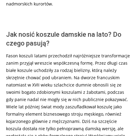
nadmorskich kurortów.
Jak nosić koszule damskie na lato? Do
czego pasują?
Fason koszuli latami przechodził najróżniejsze transformacje
zanim przyjął wreszcie współczesną formę. Przez długi czas
białe koszule uchodziły za rodzaj bielizny, którą należy
skrzętnie chować pod ubraniem. Na dworze francuskim
natomiast w XVII wieku szlachcice dumnie obnosili się ze
swoimi bogato zdobionymi koszulami z żabotami, podczas
gdy panie nadal nie mogły się w nich publicznie pokazywać.
Wiele lat później świat mody zaszufladkował koszulę jako
formalny element biznesowego stroju męskiego, również
kojarzonego głównie z mężczyznami. Dziś na szczęście
koszula dostała nie tylko pełnoprawną damską wersję, ale
wydostała się z oków formalnego stroju! Wyróżniamy wiele