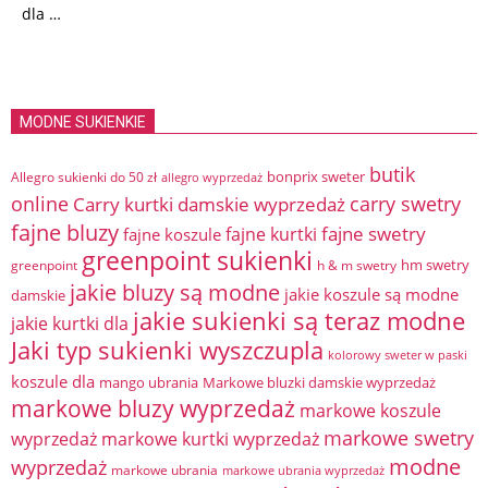
dla …
MODNE SUKIENKIE
butik
bonprix sweter
Allegro sukienki do 50 zł
allegro wyprzedaż
online
Carry kurtki damskie wyprzedaż
carry swetry
fajne bluzy
fajne swetry
fajne kurtki
fajne koszule
greenpoint sukienki
hm swetry
greenpoint
h & m swetry
jakie bluzy są modne
jakie koszule są modne
damskie
jakie sukienki są teraz modne
jakie kurtki dla
Jaki typ sukienki wyszczupla
kolorowy sweter w paski
koszule dla
mango ubrania
Markowe bluzki damskie wyprzedaż
markowe bluzy wyprzedaż
markowe koszule
markowe swetry
wyprzedaż
markowe kurtki wyprzedaż
modne
wyprzedaż
markowe ubrania
markowe ubrania wyprzedaż