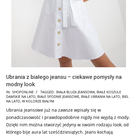
Ubrania z białego jeansu – ciekawe pomysły na
modny look
2025-
IN:
SHOPONLINE
TAGGED:
BIAŁA BLUZA JEANSOWA
,
BIAŁE KOSZULE
DAMSKIE NA LATO
,
BIAŁE SPODNIE JEANSOWE
,
BIAŁE UBRANIA NA LATO
,
BIEL
07-
NA LATO
,
W KOLORZE BIAŁYM
17
Ubrania jeansowe już na zawsze wpisały się w
ponadczasowość i prawdopodobnie nigdy nie wyjdą z mody.
Dzięki nim można stworzyć jedyny w swoim rodzaju look, od
którego bije aura lat sześćdziesiątych. Jeans kochają