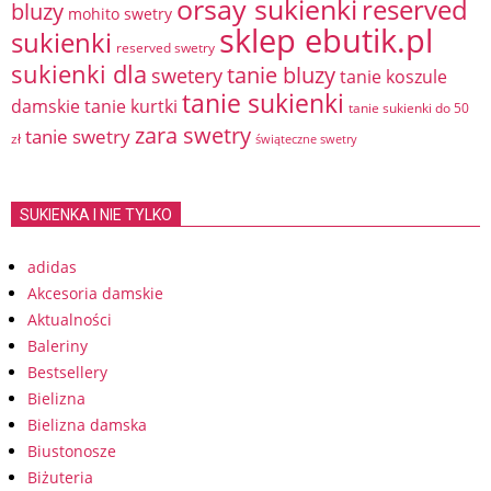
orsay sukienki
reserved
bluzy
mohito swetry
sklep ebutik.pl
sukienki
reserved swetry
sukienki dla
tanie bluzy
swetery
tanie koszule
tanie sukienki
damskie
tanie kurtki
tanie sukienki do 50
zara swetry
tanie swetry
zł
świąteczne swetry
SUKIENKA I NIE TYLKO
adidas
Akcesoria damskie
Aktualności
Baleriny
Bestsellery
Bielizna
Bielizna damska
Biustonosze
Biżuteria