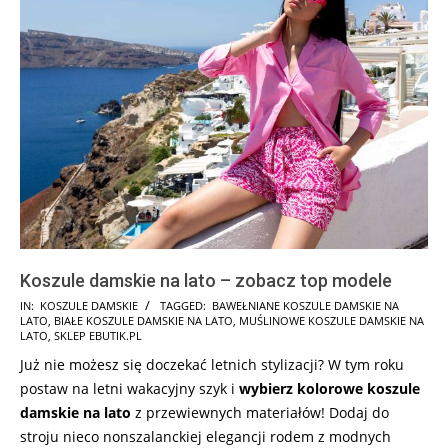
Koszule damskie na lato – zobacz top modele
2026-
IN:
KOSZULE DAMSKIE
TAGGED:
BAWEŁNIANE KOSZULE DAMSKIE NA
LATO
,
BIAŁE KOSZULE DAMSKIE NA LATO
,
MUŚLINOWE KOSZULE DAMSKIE NA
06-
LATO
,
SKLEP EBUTIK.PL
25
Już nie możesz się doczekać letnich stylizacji? W tym roku
postaw na letni wakacyjny szyk i
wybierz kolorowe koszule
damskie na lato
z przewiewnych materiałów! Dodaj do
stroju nieco nonszalanckiej elegancji rodem z modnych