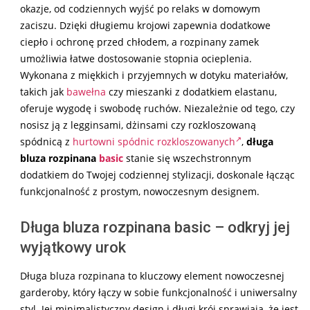
okazje, od codziennych wyjść po relaks w domowym
zaciszu. Dzięki długiemu krojowi zapewnia dodatkowe
ciepło i ochronę przed chłodem, a rozpinany zamek
umożliwia łatwe dostosowanie stopnia ocieplenia.
Wykonana z miękkich i przyjemnych w dotyku materiałów,
takich jak
bawełna
czy mieszanki z dodatkiem elastanu,
oferuje wygodę i swobodę ruchów. Niezależnie od tego, czy
nosisz ją z legginsami, dżinsami czy rozkloszowaną
spódnicą z
hurtowni spódnic rozkloszowanych
,
długa
bluza rozpinana
basic
stanie się wszechstronnym
dodatkiem do Twojej codziennej stylizacji, doskonale łącząc
funkcjonalność z prostym, nowoczesnym designem.
Długa bluza rozpinana basic – odkryj jej
wyjątkowy urok
Długa bluza rozpinana to kluczowy element nowoczesnej
garderoby, który łączy w sobie funkcjonalność i uniwersalny
styl. Jej minimalistyczny design i długi krój sprawiają, że jest