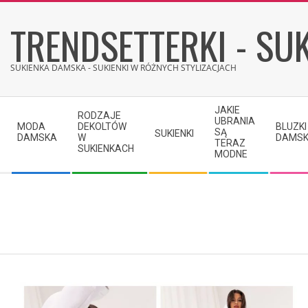
Skip
TRENDSETTERKI - SUK
to
content
SUKIENKA DAMSKA - SUKIENKI W RÓŻNYCH STYLIZACJACH
Secondary
JAKIE
RODZAJE
Navigation
UBRANIA
MODA
DEKOLTÓW
BLUZKI
SĄ
SUKIENKI
Menu
DAMSKA
W
DAMSK
TERAZ
SUKIENKACH
MODNE