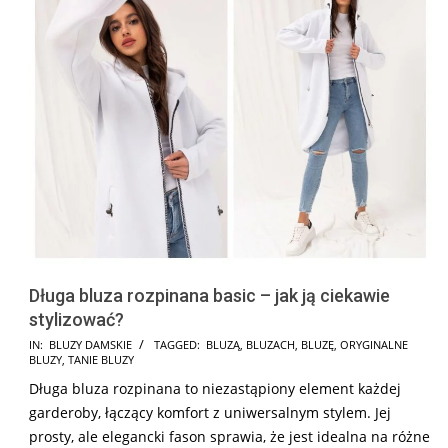
Długa bluza rozpinana basic – jak ją ciekawie
stylizować?
2024-
IN:
BLUZY DAMSKIE
TAGGED:
BLUZĄ
,
BLUZACH
,
BLUZĘ
,
ORYGINALNE
BLUZY
,
TANIE BLUZY
12-
Długa bluza rozpinana to niezastąpiony element każdej
12
garderoby, łączący komfort z uniwersalnym stylem. Jej
prosty, ale elegancki fason sprawia, że jest idealna na różne