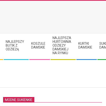
NAJLEPSZA
NAJLEPSZY
HURTOWNIA
KOSZULE
KURTKI
SUK
BUTIK Z
ODZIEŻY
DAMSKIE
DAMSKIE
DAM
ODZIEŻĄ
DAMSKIEJ
NA RYNKU
MODNE SUKIENKIE