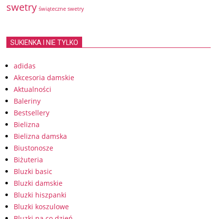
swetry
świąteczne swetry
SUKIENKA I NIE TYLKO
adidas
Akcesoria damskie
Aktualności
Baleriny
Bestsellery
Bielizna
Bielizna damska
Biustonosze
Biżuteria
Bluzki basic
Bluzki damskie
Bluzki hiszpanki
Bluzki koszulowe
Bluzki na co dzień