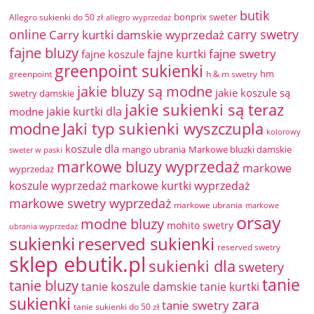
butik
bonprix sweter
Allegro sukienki do 50 zł
allegro wyprzedaż
online
Carry kurtki damskie wyprzedaż
carry swetry
fajne bluzy
fajne swetry
fajne kurtki
fajne koszule
greenpoint sukienki
hm
greenpoint
h & m swetry
jakie bluzy są modne
jakie koszule są
swetry damskie
jakie sukienki są teraz
jakie kurtki dla
modne
modne
Jaki typ sukienki wyszczupla
kolorowy
koszule dla
mango ubrania
Markowe bluzki damskie
sweter w paski
markowe bluzy wyprzedaż
markowe
wyprzedaż
koszule wyprzedaż
markowe kurtki wyprzedaż
markowe swetry wyprzedaż
markowe ubrania
markowe
orsay
modne bluzy
mohito swetry
ubrania wyprzedaż
sukienki
reserved sukienki
reserved swetry
sklep ebutik.pl
sukienki dla
swetery
tanie
tanie bluzy
tanie koszule damskie
tanie kurtki
sukienki
zara
tanie swetry
tanie sukienki do 50 zł