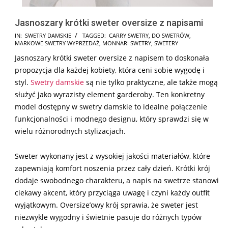
Jasnoszary krótki sweter oversize z napisami
2025-
IN:
SWETRY DAMSKIE
TAGGED:
CARRY SWETRY
,
DO SWETRÓW
,
MARKOWE SWETRY WYPRZEDAŻ
,
MONNARI SWETRY
,
SWETERY
12-
Jasnoszary krótki sweter oversize z napisem to doskonała
17
propozycja dla każdej kobiety, która ceni sobie wygodę i
styl.
Swetry damskie
są nie tylko praktyczne, ale także mogą
służyć jako wyrazisty element garderoby. Ten konkretny
model dostępny w swetry damskie to idealne połączenie
funkcjonalności i modnego designu, który sprawdzi się w
wielu różnorodnych stylizacjach.
Sweter wykonany jest z wysokiej jakości materiałów, które
zapewniają komfort noszenia przez cały dzień. Krótki krój
dodaje swobodnego charakteru, a napis na swetrze stanowi
ciekawy akcent, który przyciąga uwagę i czyni każdy outfit
wyjątkowym. Oversize’owy krój sprawia, że sweter jest
niezwykle wygodny i świetnie pasuje do różnych typów