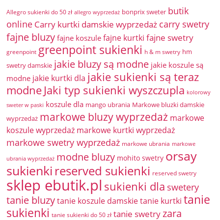
butik
bonprix sweter
Allegro sukienki do 50 zł
allegro wyprzedaż
online
Carry kurtki damskie wyprzedaż
carry swetry
fajne bluzy
fajne swetry
fajne kurtki
fajne koszule
greenpoint sukienki
hm
greenpoint
h & m swetry
jakie bluzy są modne
jakie koszule są
swetry damskie
jakie sukienki są teraz
jakie kurtki dla
modne
modne
Jaki typ sukienki wyszczupla
kolorowy
koszule dla
mango ubrania
Markowe bluzki damskie
sweter w paski
markowe bluzy wyprzedaż
markowe
wyprzedaż
koszule wyprzedaż
markowe kurtki wyprzedaż
markowe swetry wyprzedaż
markowe ubrania
markowe
orsay
modne bluzy
mohito swetry
ubrania wyprzedaż
sukienki
reserved sukienki
reserved swetry
sklep ebutik.pl
sukienki dla
swetery
tanie
tanie bluzy
tanie koszule damskie
tanie kurtki
sukienki
zara
tanie swetry
tanie sukienki do 50 zł