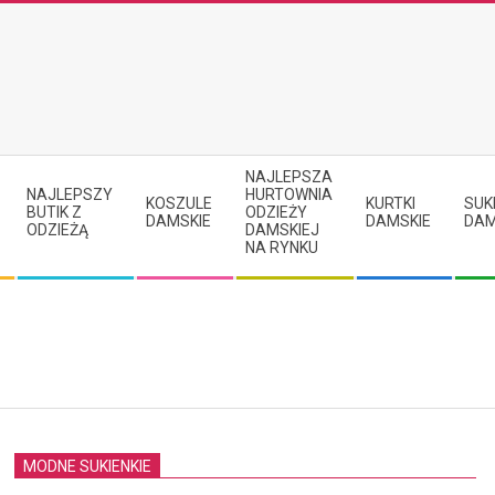
NAJLEPSZA
NAJLEPSZY
HURTOWNIA
KOSZULE
KURTKI
SUK
BUTIK Z
ODZIEŻY
DAMSKIE
DAMSKIE
DAM
ODZIEŻĄ
DAMSKIEJ
NA RYNKU
MODNE SUKIENKIE