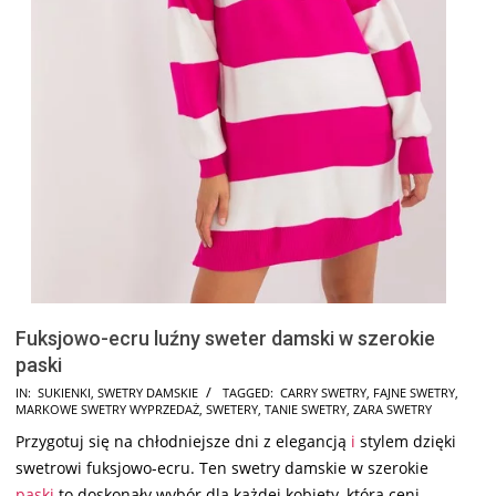
Fuksjowo-ecru luźny sweter damski w szerokie
paski
2024-
IN:
SUKIENKI
,
SWETRY DAMSKIE
TAGGED:
CARRY SWETRY
,
FAJNE SWETRY
,
MARKOWE SWETRY WYPRZEDAŻ
,
SWETERY
,
TANIE SWETRY
,
ZARA SWETRY
08-
Przygotuj się na chłodniejsze dni z elegancją
i
stylem dzięki
11
swetrowi fuksjowo-ecru. Ten swetry damskie w szerokie
paski
to doskonały wybór dla każdej kobiety, która ceni