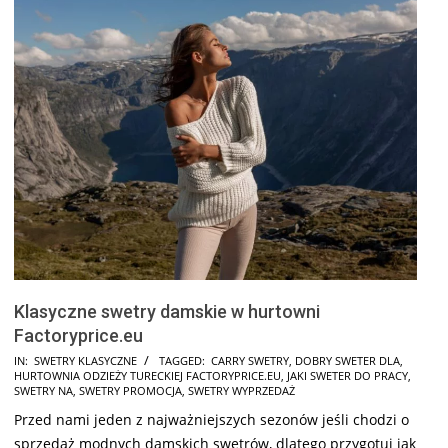
Klasyczne swetry damskie w hurtowni
Factoryprice.eu
2024-
IN:
SWETRY KLASYCZNE
TAGGED:
CARRY SWETRY
,
DOBRY SWETER DLA
,
HURTOWNIA ODZIEŻY TURECKIEJ FACTORYPRICE.EU
,
JAKI SWETER DO PRACY
,
11-
SWETRY NA
,
SWETRY PROMOCJA
,
SWETRY WYPRZEDAŻ
14
Przed nami jeden z najważniejszych sezonów jeśli chodzi o
sprzedaż modnych damskich swetrów, dlatego przygotuj jak