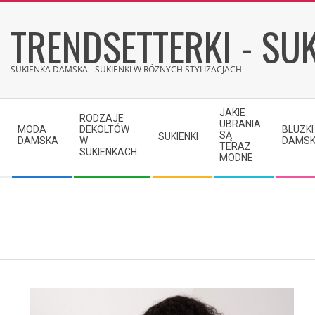
Skip
TRENDSETTERKI - SUK
to
content
SUKIENKA DAMSKA - SUKIENKI W RÓŻNYCH STYLIZACJACH
Secondary
JAKIE
RODZAJE
Navigation
UBRANIA
MODA
DEKOLTÓW
BLUZKI
SĄ
SUKIENKI
Menu
DAMSKA
W
DAMSK
TERAZ
SUKIENKACH
MODNE