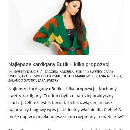
Najlepsze kardigany Butik – kilka propozycji
2024-
IN:
SWETRY DŁUGIE
TAGGED:
ANDŻELA
,
BONPRIX SWETER
,
CARRY
SWETRY
,
DŁUGIE SWETRY DAMSKIE
,
OUTLET MARKOWE UBRANIA ALLEGRO
,
11-
ZALANDO SWETRY
,
ZARA SWETRY
21
Najlepsze kardigany eButik – kilka propozycji. Kochamy
swetry kardigany! Trudno chyba o bardziej praktyczny
ciuch. Jeżeli też jesteś fanką takich rozwiązań, to nasz
najnowszy blogowy wpis jest idealny właśnie dla Ciebie! A
może dopiero przekonujesz się do rozpinanych sweterków?