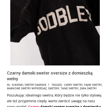
Czarny damski sweter oversize z domieszką
wełny
2024-
IN:
SUKIENKI
,
SWETRY DAMSKIE
TAGGED:
CARRY SWETRY
,
FAJNE SWETRY
,
MARKOWE SWETRY WYPRZEDAŻ
,
SWETERY
,
TANIE SWETRY
,
ZARA SWETRY
08-
Poszukując idealnego swetra, który będzie nie tylko stylowy,
12
ale też przyjemnie ciepły, warto zwrócić uwagę na nasz
nowy model:
Czarny
damski sweter oversize z domieszką