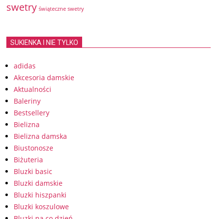
swetry
świąteczne swetry
SUKIENKA I NIE TYLKO
adidas
Akcesoria damskie
Aktualności
Baleriny
Bestsellery
Bielizna
Bielizna damska
Biustonosze
Biżuteria
Bluzki basic
Bluzki damskie
Bluzki hiszpanki
Bluzki koszulowe
Bluzki na co dzień