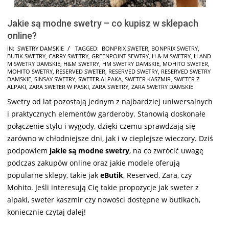
Jakie są modne swetry – co kupisz w sklepach
online?
2025-
IN:
SWETRY DAMSKIE
TAGGED:
BONPRIX SWETER
,
BONPRIX SWETRY
,
BUTIK SWETRY
,
CARRY SWETRY
,
GREENPOINT SEWTRY
,
H & M SWETRY
,
H AND
05-
M SWETRY DAMSKIE
,
H&M SWETRY
,
HM SWETRY DAMSKIE
,
MOHITO SWETER
,
29
MOHITO SWETRY
,
RESERVED SWETER
,
RESERVED SWETRY
,
RESERVED SWETRY
DAMSKIE
,
SINSAY SWETRY
,
SWETER ALPAKA
,
SWETER KASZMIR
,
SWETER Z
ALPAKI
,
ZARA SWETER W PASKI
,
ZARA SWETRY
,
ZARA SWETRY DAMSKIE
Swetry od lat pozostają jednym z najbardziej uniwersalnych
i praktycznych elementów garderoby. Stanowią doskonałe
połączenie stylu i wygody, dzięki czemu sprawdzają się
zarówno w chłodniejsze dni, jak i w cieplejsze wieczory. Dziś
podpowiem
jakie są modne swetry
, na co zwrócić uwagę
podczas zakupów online oraz jakie modele oferują
popularne sklepy, takie jak
eButik
, Reserved, Zara, czy
Mohito. Jeśli interesują Cię takie propozycje jak sweter z
alpaki, sweter kaszmir czy nowości dostępne w butikach,
koniecznie czytaj dalej!