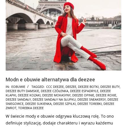
Modn e obuwie alternatywa dla deezee
2025-
IN:
EOBUWIE
TAGGED:
CCC DEEZEE
,
DEEZEE
,
DEEZEE BOTKI
,
DEEZEE BUTY
,
DEEZEE BUTY DAMSKIE
,
DEEZEE CZÓŁENKA
,
DEEZEE ESPADRYLE
,
DEEZEE
01-
KLAPKI
,
DEEZEE KOZAKI
,
DEEZEE MOKASYNY
,
DEEZEE OPINIE
,
DEEZEE ROXIE
,
21
DEEZEE SANDAŁY
,
DEEZEE SANDAŁY NA SŁUPKU
,
DEEZEE SNEAKERSY
,
DEEZEE
SNIEGOWCE
,
DEEZEE SUKIENKA
,
DEEZEE SZPILKI
,
DEEZEE TOREBKI
,
DEEZEE
ZWROT
,
TOREBKA DEEZEE
W świecie mody e obuwie odgrywa kluczową rolę. To ono
definiuje stylizację, dodaje charakteru i wyrazu każdemu