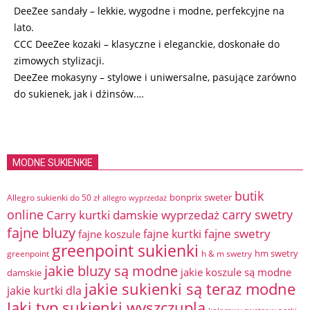
DeeZee sandały – lekkie, wygodne i modne, perfekcyjne na
lato.
CCC DeeZee kozaki – klasyczne i eleganckie, doskonałe do
zimowych stylizacji.
DeeZee mokasyny – stylowe i uniwersalne, pasujące zarówno
do sukienek, jak i dżinsów.…
MODNE SUKIENKIE
butik
bonprix sweter
Allegro sukienki do 50 zł
allegro wyprzedaż
online
Carry kurtki damskie wyprzedaż
carry swetry
fajne bluzy
fajne swetry
fajne kurtki
fajne koszule
greenpoint sukienki
hm swetry
greenpoint
h & m swetry
jakie bluzy są modne
jakie koszule są modne
damskie
jakie sukienki są teraz modne
jakie kurtki dla
Jaki typ sukienki wyszczupla