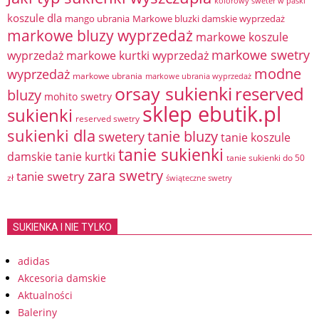
kolorowy sweter w paski
koszule dla
mango ubrania
Markowe bluzki damskie wyprzedaż
markowe bluzy wyprzedaż
markowe koszule
markowe swetry
wyprzedaż
markowe kurtki wyprzedaż
modne
wyprzedaż
markowe ubrania
markowe ubrania wyprzedaż
orsay sukienki
reserved
bluzy
mohito swetry
sklep ebutik.pl
sukienki
reserved swetry
sukienki dla
tanie bluzy
swetery
tanie koszule
tanie sukienki
damskie
tanie kurtki
tanie sukienki do 50
zara swetry
tanie swetry
zł
świąteczne swetry
SUKIENKA I NIE TYLKO
adidas
Akcesoria damskie
Aktualności
Baleriny