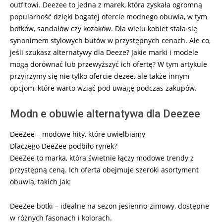
outfitowi. Deezee to jedna z marek, która zyskała ogromną
popularność dzięki bogatej ofercie modnego obuwia, w tym
botków, sandałów czy kozaków. Dla wielu kobiet stała się
synonimem stylowych butów w przystępnych cenach. Ale co,
jeśli szukasz alternatywy dla Deeze? Jakie marki i modele
mogą dorównać lub przewyższyć ich ofertę? W tym artykule
przyjrzymy się nie tylko ofercie dezee, ale także innym
opcjom, które warto wziąć pod uwagę podczas zakupów.
Modn e obuwie alternatywa dla Deezee
DeeZee – modowe hity, które uwielbiamy
Dlaczego DeeZee podbiło rynek?
DeeZee to marka, która świetnie łączy modowe trendy z
przystępną ceną. Ich oferta obejmuje szeroki asortyment
obuwia, takich jak:
DeeZee botki – idealne na sezon jesienno-zimowy, dostępne
w różnych fasonach i kolorach.