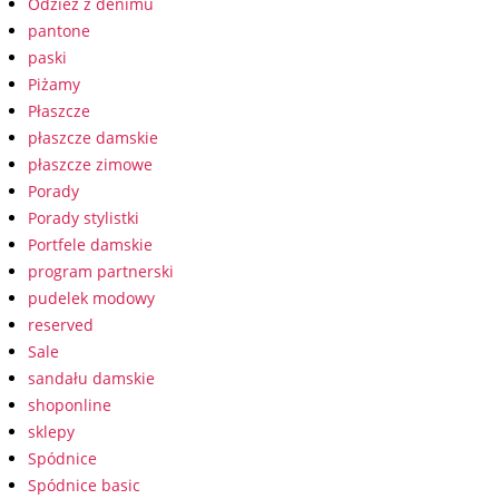
Odzież z denimu
pantone
paski
Piżamy
Płaszcze
płaszcze damskie
płaszcze zimowe
Porady
Porady stylistki
Portfele damskie
program partnerski
pudelek modowy
reserved
Sale
sandału damskie
shoponline
sklepy
Spódnice
Spódnice basic