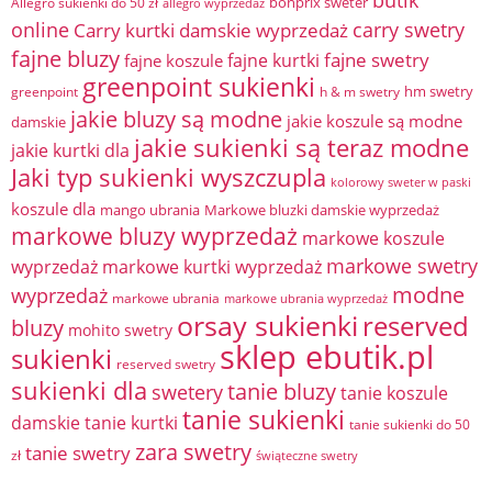
butik
bonprix sweter
Allegro sukienki do 50 zł
allegro wyprzedaż
online
Carry kurtki damskie wyprzedaż
carry swetry
fajne bluzy
fajne swetry
fajne kurtki
fajne koszule
greenpoint sukienki
hm swetry
greenpoint
h & m swetry
jakie bluzy są modne
jakie koszule są modne
damskie
jakie sukienki są teraz modne
jakie kurtki dla
Jaki typ sukienki wyszczupla
kolorowy sweter w paski
koszule dla
mango ubrania
Markowe bluzki damskie wyprzedaż
markowe bluzy wyprzedaż
markowe koszule
markowe swetry
wyprzedaż
markowe kurtki wyprzedaż
modne
wyprzedaż
markowe ubrania
markowe ubrania wyprzedaż
orsay sukienki
reserved
bluzy
mohito swetry
sklep ebutik.pl
sukienki
reserved swetry
sukienki dla
tanie bluzy
swetery
tanie koszule
tanie sukienki
damskie
tanie kurtki
tanie sukienki do 50
zara swetry
tanie swetry
zł
świąteczne swetry