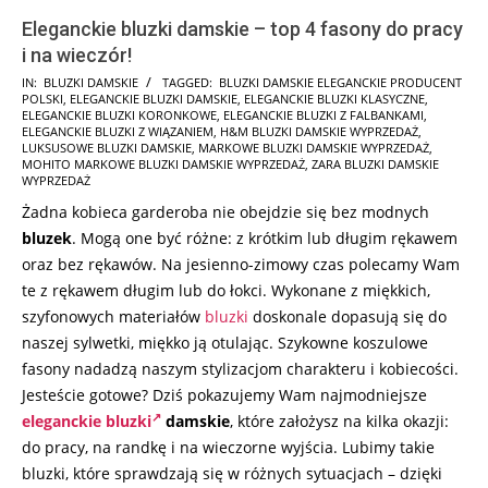
Eleganckie bluzki damskie – top 4 fasony do pracy
i na wieczór!
2026-
IN:
BLUZKI DAMSKIE
TAGGED:
BLUZKI DAMSKIE ELEGANCKIE PRODUCENT
POLSKI
,
ELEGANCKIE BLUZKI DAMSKIE
,
ELEGANCKIE BLUZKI KLASYCZNE
,
06-
ELEGANCKIE BLUZKI KORONKOWE
,
ELEGANCKIE BLUZKI Z FALBANKAMI
,
18
ELEGANCKIE BLUZKI Z WIĄZANIEM
,
H&M BLUZKI DAMSKIE WYPRZEDAŻ
,
LUKSUSOWE BLUZKI DAMSKIE
,
MARKOWE BLUZKI DAMSKIE WYPRZEDAŻ
,
MOHITO MARKOWE BLUZKI DAMSKIE WYPRZEDAŻ
,
ZARA BLUZKI DAMSKIE
WYPRZEDAŻ
Żadna kobieca garderoba nie obejdzie się bez modnych
bluzek
. Mogą one być różne: z krótkim lub długim rękawem
oraz bez rękawów. Na jesienno-zimowy czas polecamy Wam
te z rękawem długim lub do łokci. Wykonane z miękkich,
szyfonowych materiałów
bluzki
doskonale dopasują się do
naszej sylwetki, miękko ją otulając. Szykowne koszulowe
fasony nadadzą naszym stylizacjom charakteru i kobiecości.
Jesteście gotowe? Dziś pokazujemy Wam najmodniejsze
eleganckie bluzki
damskie
, które założysz na kilka okazji:
do pracy, na randkę i na wieczorne wyjścia. Lubimy takie
bluzki, które sprawdzają się w różnych sytuacjach – dzięki