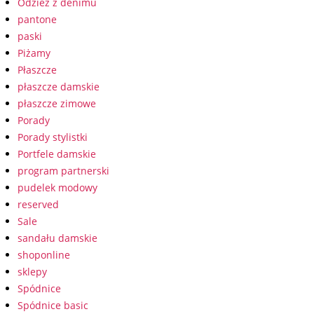
Odzież z denimu
pantone
paski
Piżamy
Płaszcze
płaszcze damskie
płaszcze zimowe
Porady
Porady stylistki
Portfele damskie
program partnerski
pudelek modowy
reserved
Sale
sandału damskie
shoponline
sklepy
Spódnice
Spódnice basic