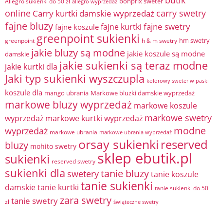
butik
bonprix sweter
Allegro sukienki do 50 zł
allegro wyprzedaż
online
Carry kurtki damskie wyprzedaż
carry swetry
fajne bluzy
fajne swetry
fajne kurtki
fajne koszule
greenpoint sukienki
hm swetry
greenpoint
h & m swetry
jakie bluzy są modne
jakie koszule są modne
damskie
jakie sukienki są teraz modne
jakie kurtki dla
Jaki typ sukienki wyszczupla
kolorowy sweter w paski
koszule dla
mango ubrania
Markowe bluzki damskie wyprzedaż
markowe bluzy wyprzedaż
markowe koszule
markowe swetry
wyprzedaż
markowe kurtki wyprzedaż
modne
wyprzedaż
markowe ubrania
markowe ubrania wyprzedaż
orsay sukienki
reserved
bluzy
mohito swetry
sklep ebutik.pl
sukienki
reserved swetry
sukienki dla
tanie bluzy
swetery
tanie koszule
tanie sukienki
damskie
tanie kurtki
tanie sukienki do 50
zara swetry
tanie swetry
zł
świąteczne swetry