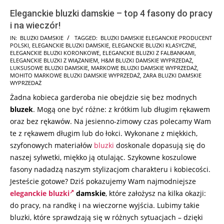
Eleganckie bluzki damskie – top 4 fasony do pracy
i na wieczór!
2026-
IN:
BLUZKI DAMSKIE
TAGGED:
BLUZKI DAMSKIE ELEGANCKIE PRODUCENT
POLSKI
,
ELEGANCKIE BLUZKI DAMSKIE
,
ELEGANCKIE BLUZKI KLASYCZNE
,
06-
ELEGANCKIE BLUZKI KORONKOWE
,
ELEGANCKIE BLUZKI Z FALBANKAMI
,
18
ELEGANCKIE BLUZKI Z WIĄZANIEM
,
H&M BLUZKI DAMSKIE WYPRZEDAŻ
,
LUKSUSOWE BLUZKI DAMSKIE
,
MARKOWE BLUZKI DAMSKIE WYPRZEDAŻ
,
MOHITO MARKOWE BLUZKI DAMSKIE WYPRZEDAŻ
,
ZARA BLUZKI DAMSKIE
WYPRZEDAŻ
Żadna kobieca garderoba nie obejdzie się bez modnych
bluzek
. Mogą one być różne: z krótkim lub długim rękawem
oraz bez rękawów. Na jesienno-zimowy czas polecamy Wam
te z rękawem długim lub do łokci. Wykonane z miękkich,
szyfonowych materiałów
bluzki
doskonale dopasują się do
naszej sylwetki, miękko ją otulając. Szykowne koszulowe
fasony nadadzą naszym stylizacjom charakteru i kobiecości.
Jesteście gotowe? Dziś pokazujemy Wam najmodniejsze
eleganckie bluzki
damskie
, które założysz na kilka okazji:
do pracy, na randkę i na wieczorne wyjścia. Lubimy takie
bluzki, które sprawdzają się w różnych sytuacjach – dzięki