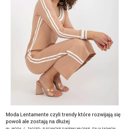
Moda Lentamente czyli trendy które rozwijają się
powoli ale zostają na dłużej
2024-
IN:
MODA
TAGGED:
ELEGANCKIE SUKIENKI WŁOSKIE
,
ITALIA FASHION
,