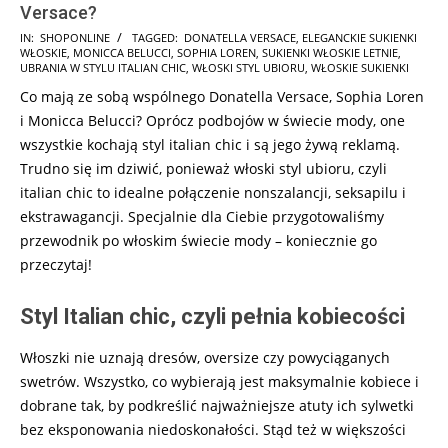
Versace?
2025-
IN:
SHOPONLINE
TAGGED:
DONATELLA VERSACE
,
ELEGANCKIE SUKIENKI
WŁOSKIE
,
MONICCA BELUCCI
,
SOPHIA LOREN
,
SUKIENKI WŁOSKIE LETNIE
,
07-
UBRANIA W STYLU ITALIAN CHIC
,
WŁOSKI STYL UBIORU
,
WŁOSKIE SUKIENKI
30
Co mają ze sobą wspólnego Donatella Versace, Sophia Loren
i Monicca Belucci? Oprócz podbojów w świecie mody, one
wszystkie kochają styl italian chic i są jego żywą reklamą.
Trudno się im dziwić, ponieważ włoski styl ubioru, czyli
italian chic to idealne połączenie nonszalancji, seksapilu i
ekstrawagancji. Specjalnie dla Ciebie przygotowaliśmy
przewodnik po włoskim świecie mody – koniecznie go
przeczytaj!
Styl Italian chic, czyli pełnia kobiecości
Włoszki nie uznają dresów, oversize czy powyciąganych
swetrów. Wszystko, co wybierają jest maksymalnie kobiece i
dobrane tak, by podkreślić najważniejsze atuty ich sylwetki
bez eksponowania niedoskonałości. Stąd też w większości