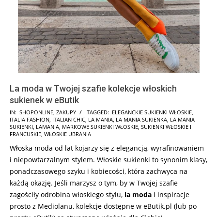
La moda w Twojej szafie kolekcje włoskich
sukienek w eButik
2025-
IN:
SHOPONLINE
,
ZAKUPY
TAGGED:
ELEGANCKIE SUKIENKI WŁOSKIE
,
ITALIA FASHION
,
ITALIAN CHIC
,
LA MANIA
,
LA MANIA SUKIENKA
,
LA MANIA
08-
SUKIENKI
,
LAMANIA
,
MARKOWE SUKIENKI WŁOSKIE
,
SUKIENKI WŁOSKIE I
18
FRANCUSKIE
,
WŁOSKIE UBRANIA
Włoska moda od lat kojarzy się z elegancją, wyrafinowaniem
i niepowtarzalnym stylem. Włoskie sukienki to synonim klasy,
ponadczasowego szyku i kobiecości, która zachwyca na
każdą okazję. Jeśli marzysz o tym, by w Twojej szafie
zagościły odrobina włoskiego stylu,
la moda
i inspiracje
prosto z Mediolanu, kolekcje dostępne w eButik.pl (lub po