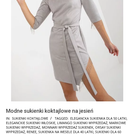
Modne sukienki koktajlowe na jesień
2024-
IN:
SUKIENKI KOKTAJLOWE
TAGGED:
ELEGANCKA SUKIENKA DLA 50 LATKI
,
ELEGANCKIE SUKIENKI WŁOSKIE
,
LIMANGO SUKIENKI WYPRZEDAŻ
,
MARKOWE
11-
SUKIENKI WYPRZEDAŻ
,
MONNARI WYPRZEDAŻ SUKIENEK
,
ORSAY SUKIENKI
20
WYPRZEDAŻ
,
RENEE
,
SUKIENKA NA WESELE DLA 40 LATKI
,
SUKIENKI DLA 60