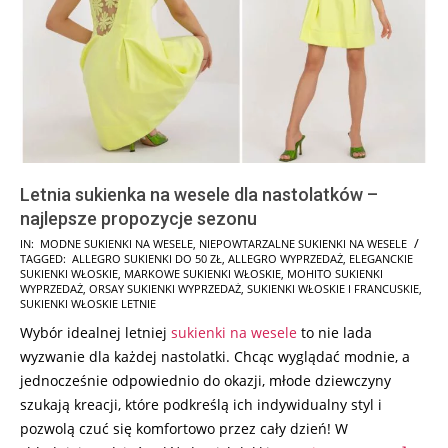
Letnia sukienka na wesele dla nastolatków –
najlepsze propozycje sezonu
2024-
IN:
MODNE SUKIENKI NA WESELE
,
NIEPOWTARZALNE SUKIENKI NA WESELE
TAGGED:
ALLEGRO SUKIENKI DO 50 ZŁ
,
ALLEGRO WYPRZEDAŻ
,
ELEGANCKIE
07-
SUKIENKI WŁOSKIE
,
MARKOWE SUKIENKI WŁOSKIE
,
MOHITO SUKIENKI
16
WYPRZEDAŻ
,
ORSAY SUKIENKI WYPRZEDAŻ
,
SUKIENKI WŁOSKIE I FRANCUSKIE
,
SUKIENKI WŁOSKIE LETNIE
Wybór idealnej letniej
sukienki na wesele
to nie lada
wyzwanie dla każdej nastolatki. Chcąc wyglądać modnie, a
jednocześnie odpowiednio do okazji, młode dziewczyny
szukają kreacji, które podkreślą ich indywidualny styl i
pozwolą czuć się komfortowo przez cały dzień! W