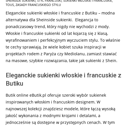
SHEINSIDE SUKIENKI
,
STYL FRANCUSKI
,
SUKIENKI WŁOSKIE I FRANCUSKIE
,
18
TOUS
,
ZASADY FRANCUSKIEGO STYLU
Eleganckie sukienki włoskie i francuskie z Butiku – modna
alternatywa dla Sheinside sukienki. Elegancja to
ponadczasowy trend, który nigdy nie wychodzi z mody.
Włoskie i francuskie sukienki od lat kojarzą się z klasą,
wyrafinowaniem i perfekcyjnym wyczuciem stylu. To właśnie
te cechy sprawiają, że wiele kobiet szuka inspiracji w
projektach rodem z Paryża czy Mediolanu, zamiast stawiać
na masowe, szybkie rozwiązania, takie jak sukienki z Shein.
Eleganckie sukienki włoskie i francuskie z
Butiku
Butik online eButik.pl oferuje szeroki wybór sukienek
inspirowanych włoskim i francuskim designem. W
najnowszej kolekcji znajdziesz modele, które łączą wysoką
jakość wykonania z modnymi krojami i detalami, a
jednocześnie są dostępne w przystępnych cenach. W tym