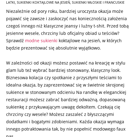
LATKI
,
SUKIENKI KOKTAJLOWE NA JESIEŃ
,
SUKIENKI WŁOSKIE I FRANCUSKIE
Niezależnie od pory roku, bardziej uroczysta okazja może
pojawić się zawsze i zaskoczyć nas koniecznością założenia
czegoś innego niż klasyczne jeansy i luźny t-shit. Przed tobą
jesienne wesele, chrzciny lub oficjalny obiad u teściów?
Sprawdź
modne sukienki
koktajlowe na jesień, w których
będzie prezentować się absolutnie wyjątkowo.
W zależności od okazji możesz postawić na kreację w stylu
glam lub też wybrać bardziej stonowany, klasyczny look.
Biznesowa kolacja czy spotkanie z przyszłymi teściami to
idealna okazja, by zaprezentować się w świetnie skrojonej
sukience w stonowanym odcieniu Na randkę w eleganckiej
restauracji możesz zabrać bardziej odważną, dopasowaną
sukienkę z przykuwającym uwagę dekoltem. Czekają cię
chrzciny czy wesele? Możesz zaszaleć z błyszczącymi
dodatkami i bogatymi zdobieniami. Każda okazja wymaga
innego potraktowania tak, by nie popełnić modowego faux
pas.