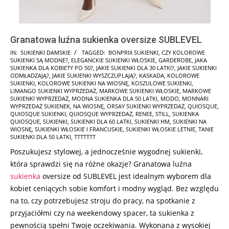
Granatowa luźna sukienka oversize SUBLEVEL
2025-
IN:
SUKIENKI DAMSKIE
TAGGED:
BONPRIX SUKIENKI
,
CZY KOLOROWE
SUKIENKI SĄ MODNE?
,
ELEGANCKIE SUKIENKI WŁOSKIE
,
GARDEROBE
,
JAKA
10-
SUKIENKA DLA KOBIETY PO 50?
,
JAKIE SUKIENKI DLA 30 LATKI?
,
JAKIE SUKIENKI
18
ODMŁADZAJĄ?
,
JAKIE SUKIENKI WYSZCZUPLAJĄ?
,
KASKADA
,
KOLOROWE
SUKIENKI
,
KOLOROWE SUKIENKI NA WIOSNĘ
,
KOSZULOWE SUKIENKI
,
LIMANGO SUKIENKI WYPRZEDAŻ
,
MARKOWE SUKIENKI WŁOSKIE
,
MARKOWE
SUKIENKI WYPRZEDAŻ
,
MODNA SUKIENKA DLA 50 LATKI
,
MODO
,
MONNARI
WYPRZEDAŻ SUKIENEK
,
NA WIOSNĘ
,
ORSAY SUKIENKI WYPRZEDAŻ
,
QUIOSQUE
,
QUIOSQUE SUKIENKI
,
QUIOSQUE WYPRZEDAŻ
,
RENEE
,
STILL
,
SUKIENKA
QUIOSQUE
,
SUKIENKI
,
SUKIENKI DLA 60 LATKI
,
SUKIENKI HM
,
SUKIENKI NA
WIOSNĘ
,
SUKIENKI WŁOSKIE I FRANCUSKIE
,
SUKIENKI WŁOSKIE LETNIE
,
TANIE
SUKIENKI DLA 50 LATKI
,
TTTTTTT
Poszukujesz stylowej, a jednocześnie wygodnej sukienki,
która sprawdzi się na różne okazje? Granatowa luźna
sukienka
oversize od SUBLEVEL jest idealnym wyborem dla
kobiet ceniących sobie komfort i modny wygląd. Bez względu
na to, czy potrzebujesz stroju do pracy, na spotkanie z
przyjaciółmi czy na weekendowy spacer, ta sukienka z
pewnością spełni Twoje oczekiwania. Wykonana z wysokiej