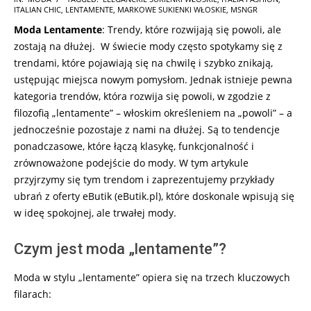
ITALIAN CHIC
,
LENTAMENTE
,
MARKOWE SUKIENKI WŁOSKIE
,
MSNGR
12-
Moda Lentamente
: Trendy, które rozwijają się powoli, ale
05
zostają na dłużej. W świecie mody często spotykamy się z
trendami, które pojawiają się na chwilę i szybko znikają,
ustępując miejsca nowym pomysłom. Jednak istnieje pewna
kategoria trendów, która rozwija się powoli, w zgodzie z
filozofią „lentamente” – włoskim określeniem na „powoli” – a
jednocześnie pozostaje z nami na dłużej. Są to tendencje
ponadczasowe, które łączą klasykę, funkcjonalność i
zrównoważone podejście do mody. W tym artykule
przyjrzymy się tym trendom i zaprezentujemy przykłady
ubrań z oferty eButik (eButik.pl), które doskonale wpisują się
w ideę spokojnej, ale trwałej mody.
Czym jest moda „lentamente”?
Moda w stylu „lentamente” opiera się na trzech kluczowych
filarach: