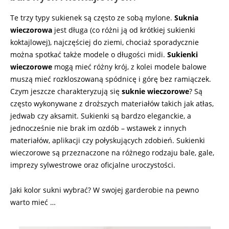
Te trzy typy sukienek są często ze sobą mylone.
Suknia
wieczorowa
jest długa (co różni ją od krótkiej sukienki
koktajlowej), najczęściej do ziemi, chociaż sporadycznie
można spotkać także modele o długości midi.
Sukienki
wieczorowe
mogą mieć różny krój, z kolei modele balowe
muszą mieć rozkloszowaną spódnicę i górę bez ramiączek.
Czym jeszcze charakteryzują się
suknie wieczorowe
? Są
często wykonywane z droższych materiałów takich jak atłas,
jedwab czy aksamit. Sukienki są bardzo eleganckie, a
jednocześnie nie brak im ozdób – wstawek z innych
materiałów, aplikacji czy połyskujących zdobień. Sukienki
wieczorowe są przeznaczone na różnego rodzaju bale, gale,
imprezy sylwestrowe oraz oficjalne uroczystości.
Jaki kolor sukni wybrać? W swojej garderobie na pewno
warto mieć …