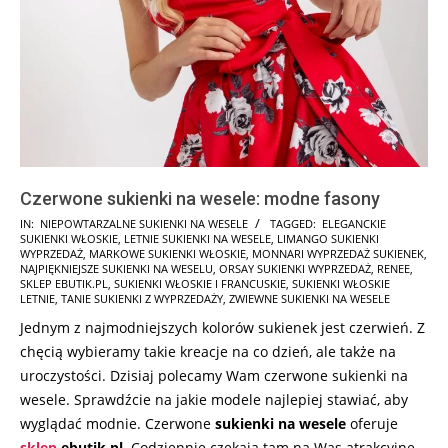
Czerwone sukienki na wesele: modne fasony
2025-
IN:
NIEPOWTARZALNE SUKIENKI NA WESELE
TAGGED:
ELEGANCKIE
SUKIENKI WŁOSKIE
,
LETNIE SUKIENKI NA WESELE
,
LIMANGO SUKIENKI
10-
WYPRZEDAŻ
,
MARKOWE SUKIENKI WŁOSKIE
,
MONNARI WYPRZEDAŻ SUKIENEK
,
27
NAJPIĘKNIEJSZE SUKIENKI NA WESELU
,
ORSAY SUKIENKI WYPRZEDAŻ
,
RENEE
,
SKLEP EBUTIK.PL
,
SUKIENKI WŁOSKIE I FRANCUSKIE
,
SUKIENKI WŁOSKIE
LETNIE
,
TANIE SUKIENKI Z WYPRZEDAŻY
,
ZWIEWNE SUKIENKI NA WESELE
Jednym z najmodniejszych kolorów sukienek jest czerwień. Z
chęcią wybieramy takie kreacje na co dzień, ale także na
uroczystości. Dzisiaj polecamy Wam czerwone sukienki na
wesele. Sprawdźcie na jakie modele najlepiej stawiać, aby
wyglądać modnie. Czerwone
sukienki na wesele
oferuje
sklep
ebutik.pl
. Codziennie czekają tam na Was atrakcyjne