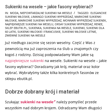
Sukienki na wesele – jakie fasony wybierać?
2026-
IN:
MODA
,
NIEPOWTARZALNE SUKIENKI NA WESELE
TAGGED:
ELEGANCKIE
SUKIENKI WŁOSKIE
,
LIMANGO SUKIENKI WYPRZEDAŻ
,
MARKOWE SUKIENKI
06-
WŁOSKIE
,
MARKOWE SUKIENKI WYPRZEDAŻ
,
MONNARI WYPRZEDAŻ SUKIENEK
,
10
NAJPIĘKNIEJSZE SUKIENKI NA WESELU
,
ORSAY SUKIENKI WYPRZEDAŻ
,
RENEE
,
SKLEP EBUTIK.PL
,
SUKIENKA
,
SUKIENKA NA WESELE
,
SUKIENKI
,
SUKIENKI DLA
60 LATKI
,
SUKIENKI WŁOSKIE I FRANCUSKIE
,
SUKIENKI WŁOSKIE LETNIE
,
ZWIEWNE SUKIENKI NA WESELE
Już niedługo zacznie się sezon weselny. Część z Was z
pewnością ma już zaproszenia na ślub u znajomych czy
kogoś z rodziny. Dzisiaj podpowiadamy Wam jakie są
najpiękniejsze sukienki
na wesele. Sukienki na wesele – jakie
fasony wybierać? Doradzamy jak krój, materiał oraz kolor
wybrać. Wybrałyśmy także kilka konkretnych fasonów ze
sklepu ebutik.pl.
Dobrze dobrany krój i materiał
Szukając
sukienki na wesele
należy pomyśleć przede
wszystkim nad dobrym krojem. Odradzamy Wam długości