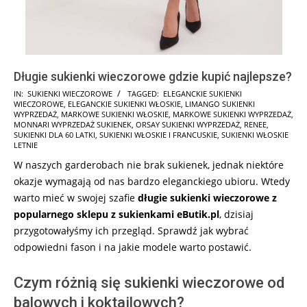
Długie sukienki wieczorowe gdzie kupić najlepsze?
2025-
IN:
SUKIENKI WIECZOROWE
TAGGED:
ELEGANCKIE SUKIENKI
WIECZOROWE
,
ELEGANCKIE SUKIENKI WŁOSKIE
,
LIMANGO SUKIENKI
10-
WYPRZEDAŻ
,
MARKOWE SUKIENKI WŁOSKIE
,
MARKOWE SUKIENKI WYPRZEDAŻ
,
21
MONNARI WYPRZEDAŻ SUKIENEK
,
ORSAY SUKIENKI WYPRZEDAŻ
,
RENEE
,
SUKIENKI DLA 60 LATKI
,
SUKIENKI WŁOSKIE I FRANCUSKIE
,
SUKIENKI WŁOSKIE
LETNIE
W naszych garderobach nie brak sukienek, jednak niektóre
okazje wymagają od nas bardzo eleganckiego ubioru. Wtedy
warto mieć w swojej szafie
długie sukienki wieczorowe z
popularnego sklepu z sukienkami eButik.pl
, dzisiaj
przygotowałyśmy ich przegląd. Sprawdź jak wybrać
odpowiedni fason i na jakie modele warto postawić.
Czym różnią się sukienki wieczorowe od
balowych i koktajlowych?