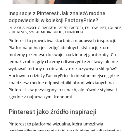
Inspiracje z Pinterest Jak znaleźć modne
odpowiedniki w kolekcji FactoryPrice?
2025-
IN:
AKTUALNOŚCI
TAGGED:
FACED
,
FACTORY
,
FELLOW
,
INST
,
LOUNGE
,
PINTEREST S
,
SOCIAL MEDIA EXPERT
,
T PINTEREST
01-
Pinterest to prawdziwa skarbnica modowych inspiracji.
07
Platforma pełna jest zdjęć idealnych stylizacji, które
możemy przenieść do swojej codziennej garderoby. Co
jednak zrobić, gdy chcemy odtworzyć te zestawy, ale nie
wydawać fortuny na ubrania z ekskluzywnych sklepów?
Hurtownia odzieży FactoryPrice to idealne miejsce, gdzie
znajdziesz modne odpowiedniki ubrań widzianych na
Pinterest – w przystępnych cenach, ale równie stylowe i
zgodne z najnowszymi trendami.
Pinterest jako źródło inspiracji
Pinterest to platforma wizualna, która umożliwia
użytkownikom tworzenie tablic z ulubionymi zdjęciami, w