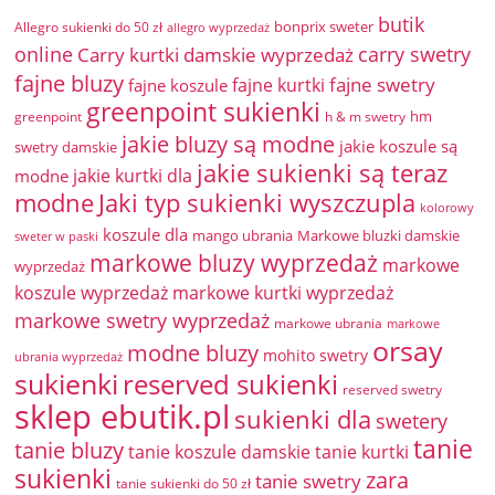
butik
bonprix sweter
Allegro sukienki do 50 zł
allegro wyprzedaż
online
Carry kurtki damskie wyprzedaż
carry swetry
fajne bluzy
fajne swetry
fajne kurtki
fajne koszule
greenpoint sukienki
hm
greenpoint
h & m swetry
jakie bluzy są modne
jakie koszule są
swetry damskie
jakie sukienki są teraz
jakie kurtki dla
modne
modne
Jaki typ sukienki wyszczupla
kolorowy
koszule dla
mango ubrania
Markowe bluzki damskie
sweter w paski
markowe bluzy wyprzedaż
markowe
wyprzedaż
koszule wyprzedaż
markowe kurtki wyprzedaż
markowe swetry wyprzedaż
markowe ubrania
markowe
orsay
modne bluzy
mohito swetry
ubrania wyprzedaż
sukienki
reserved sukienki
reserved swetry
sklep ebutik.pl
sukienki dla
swetery
tanie
tanie bluzy
tanie koszule damskie
tanie kurtki
sukienki
zara
tanie swetry
tanie sukienki do 50 zł