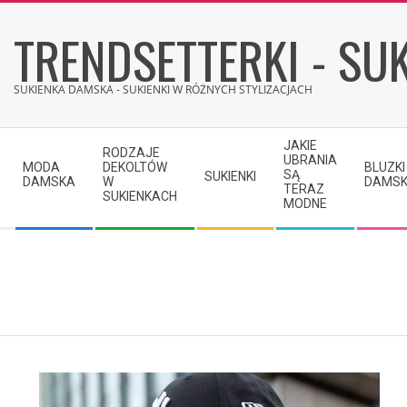
Skip
TRENDSETTERKI - SUK
to
content
SUKIENKA DAMSKA - SUKIENKI W RÓŻNYCH STYLIZACJACH
Secondary
JAKIE
RODZAJE
Navigation
UBRANIA
MODA
DEKOLTÓW
BLUZKI
SĄ
SUKIENKI
Menu
DAMSKA
W
DAMSK
TERAZ
SUKIENKACH
MODNE