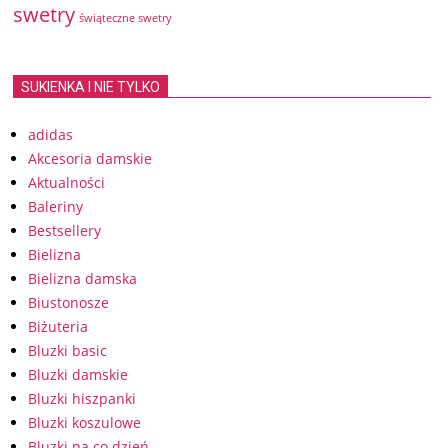
swetry
świąteczne swetry
SUKIENKA I NIE TYLKO
adidas
Akcesoria damskie
Aktualności
Baleriny
Bestsellery
Bielizna
Bielizna damska
Biustonosze
Biżuteria
Bluzki basic
Bluzki damskie
Bluzki hiszpanki
Bluzki koszulowe
Bluzki na co dzień