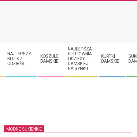
NAJLEPSZA
NAJLEPSZY
HURTOWNIA
KOSZULE
KURTKI
SUK
BUTIK Z
ODZIEŻY
DAMSKIE
DAMSKIE
DAM
ODZIEŻĄ
DAMSKIEJ
NA RYNKU
MODNE SUKIENKIE