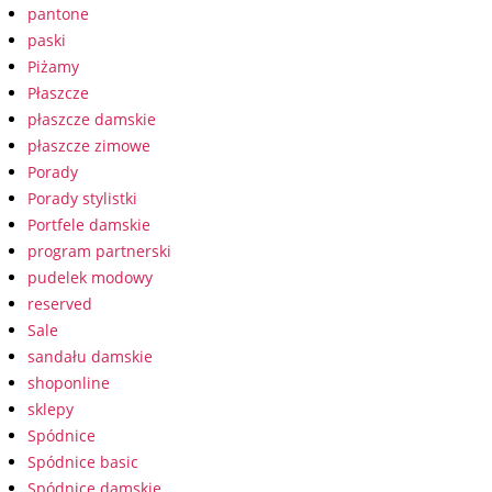
pantone
paski
Piżamy
Płaszcze
płaszcze damskie
płaszcze zimowe
Porady
Porady stylistki
Portfele damskie
program partnerski
pudelek modowy
reserved
Sale
sandału damskie
shoponline
sklepy
Spódnice
Spódnice basic
Spódnice damskie