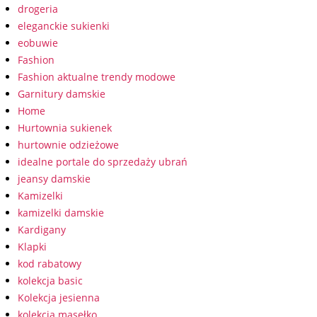
drogeria
eleganckie sukienki
eobuwie
Fashion
Fashion aktualne trendy modowe
Garnitury damskie
Home
Hurtownia sukienek
hurtownie odzieżowe
idealne portale do sprzedaży ubrań
jeansy damskie
Kamizelki
kamizelki damskie
Kardigany
Klapki
kod rabatowy
kolekcja basic
Kolekcja jesienna
kolekcja masełko