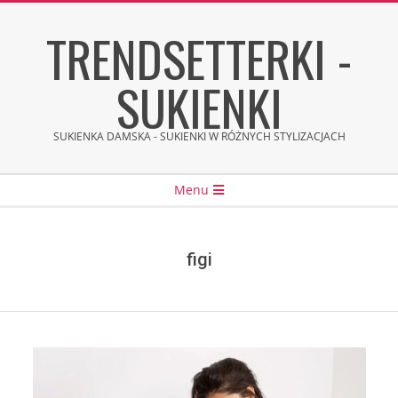
Skip
TRENDSETTERKI -
to
content
SUKIENKI
SUKIENKA DAMSKA - SUKIENKI W RÓŻNYCH STYLIZACJACH
Secondary
Menu
Navigation
Menu
figi