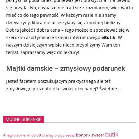
pomysł na podarunek, ponieważ jest praktyczna i na pewno
się przyda. No, chyba że nie trafi się z rozmiarem, więc warto
mieć co do tego pewność. W każdym razie nie znamy
dziewczyny, która nie ucieszyłaby się z modnej bielizny.
Dobra jakość i dobra cena – tego możecie spodziewać się w
szerokim asortymencie sklepu internetowego
eButik
. W
naszym dzisiejszym wpisie nieco przybliżymy Wam ten
temat, zapraszamy więc do lektury!
Majtki damskie – zmysłowy podarunek
Jesteś facetem poszukującym praktycznego ale też
zmysłowego prezentu dla swojej ukochanej? Świetnie …
MODNE SUKIENKIE
butik
bonprix sweter
Allegro sukienki do 50 zł
allegro wyprzedaż