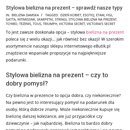
Stylowa bielizna na prezent – sprawdź nasze typy
2024-
IN:
BIELIZNA DAMSKA
TAGGED:
DZIEŃ KOBIET
,
ESOTIQ
,
ETAM
,
FIGI
,
GATTA
,
INTIMISSIMI
,
SKARPETKI
,
STRINGI
,
STYLOWA BIELIZNA NA PREZENT
,
11-
TCHIBO
,
TEZENIS
,
TOUS
,
TRIUMPH
,
VICTORIA SECRET
,
VICTORIA'S SECRET
17
To jest zawsze doskonała opcja – stylowa
bielizna na prezent
poleca się z wielu okazji… jak również bez okazji! W szerokim
asortymencie naszego sklepu internetowego eButik.pl
znajdziecie wspaniałe propozycje na najpiękniejsze
podarunki.
Stylowa bielizna na prezent – czy to
dobry pomysł?
Czy bielizna w prezencie to opcja dobra, czy niekoniecznie?
Na pewno jest to interesujący pomysł na podarunek dla
osoby, którą dobrze znamy. Może niekoniecznie kupuje się
bieliznę dalszej koleżance, ale już przyjaciółce czy
dziewczynie – jak najbardziej. Bielizna to bardzo dobry