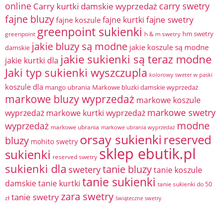
online
Carry kurtki damskie wyprzedaż
carry swetry
fajne bluzy
fajne swetry
fajne kurtki
fajne koszule
greenpoint sukienki
hm swetry
greenpoint
h & m swetry
jakie bluzy są modne
jakie koszule są modne
damskie
jakie sukienki są teraz modne
jakie kurtki dla
Jaki typ sukienki wyszczupla
kolorowy sweter w paski
koszule dla
mango ubrania
Markowe bluzki damskie wyprzedaż
markowe bluzy wyprzedaż
markowe koszule
markowe swetry
wyprzedaż
markowe kurtki wyprzedaż
modne
wyprzedaż
markowe ubrania
markowe ubrania wyprzedaż
orsay sukienki
reserved
bluzy
mohito swetry
sklep ebutik.pl
sukienki
reserved swetry
sukienki dla
tanie bluzy
swetery
tanie koszule
tanie sukienki
damskie
tanie kurtki
tanie sukienki do 50
zara swetry
tanie swetry
zł
świąteczne swetry