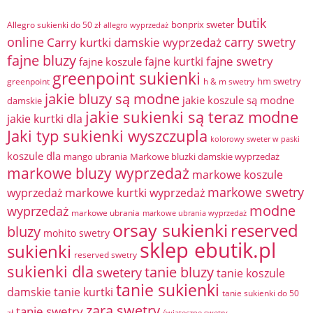
butik
bonprix sweter
Allegro sukienki do 50 zł
allegro wyprzedaż
online
Carry kurtki damskie wyprzedaż
carry swetry
fajne bluzy
fajne swetry
fajne kurtki
fajne koszule
greenpoint sukienki
hm swetry
greenpoint
h & m swetry
jakie bluzy są modne
jakie koszule są modne
damskie
jakie sukienki są teraz modne
jakie kurtki dla
Jaki typ sukienki wyszczupla
kolorowy sweter w paski
koszule dla
mango ubrania
Markowe bluzki damskie wyprzedaż
markowe bluzy wyprzedaż
markowe koszule
markowe swetry
wyprzedaż
markowe kurtki wyprzedaż
modne
wyprzedaż
markowe ubrania
markowe ubrania wyprzedaż
orsay sukienki
reserved
bluzy
mohito swetry
sklep ebutik.pl
sukienki
reserved swetry
sukienki dla
tanie bluzy
swetery
tanie koszule
tanie sukienki
damskie
tanie kurtki
tanie sukienki do 50
zara swetry
tanie swetry
zł