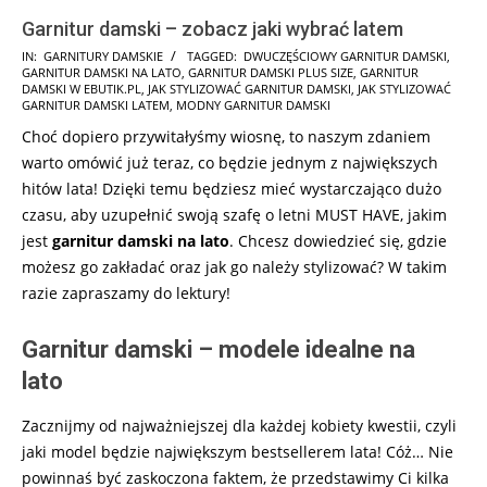
Garnitur damski – zobacz jaki wybrać latem
2026-
IN:
GARNITURY DAMSKIE
TAGGED:
DWUCZĘŚCIOWY GARNITUR DAMSKI
,
GARNITUR DAMSKI NA LATO
,
GARNITUR DAMSKI PLUS SIZE
,
GARNITUR
05-
DAMSKI W EBUTIK.PL
,
JAK STYLIZOWAĆ GARNITUR DAMSKI
,
JAK STYLIZOWAĆ
14
GARNITUR DAMSKI LATEM
,
MODNY GARNITUR DAMSKI
Choć dopiero przywitałyśmy wiosnę, to naszym zdaniem
warto omówić już teraz, co będzie jednym z największych
hitów lata! Dzięki temu będziesz mieć wystarczająco dużo
czasu, aby uzupełnić swoją szafę o letni MUST HAVE, jakim
jest
garnitur damski na lato
. Chcesz dowiedzieć się, gdzie
możesz go zakładać oraz jak go należy stylizować? W takim
razie zapraszamy do lektury!
Garnitur damski – modele idealne na
lato
Zacznijmy od najważniejszej dla każdej kobiety kwestii, czyli
jaki model będzie największym bestsellerem lata! Cóż… Nie
powinnaś być zaskoczona faktem, że przedstawimy Ci kilka