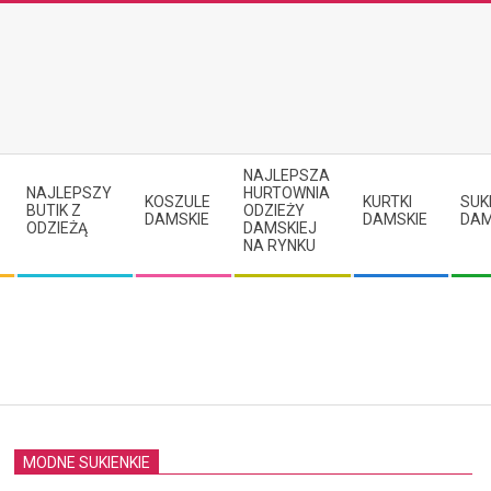
NAJLEPSZA
NAJLEPSZY
HURTOWNIA
KOSZULE
KURTKI
SUK
BUTIK Z
ODZIEŻY
DAMSKIE
DAMSKIE
DAM
ODZIEŻĄ
DAMSKIEJ
NA RYNKU
MODNE SUKIENKIE