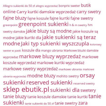
butik
bonprix sweter
Allegro sukienki do 50 zł
allegro wyprzedaż
online
Carry kurtki damskie wyprzedaż
carry swetry
fajne bluzy
fajne swetry
fajne kurtki
fajne koszule
greenpoint sukienki
hm
greenpoint
h & m swetry
jakie bluzy są modne
jakie koszule są
swetry damskie
jakie sukienki są teraz
jakie kurtki dla
modne
modne
Jaki typ sukienki wyszczupla
kolorowy
koszule dla
mango ubrania
Markowe bluzki damskie
sweter w paski
markowe bluzy wyprzedaż
markowe
wyprzedaż
koszule wyprzedaż
markowe kurtki wyprzedaż
markowe swetry wyprzedaż
markowe ubrania
markowe
orsay
modne bluzy
mohito swetry
ubrania wyprzedaż
sukienki
reserved sukienki
reserved swetry
sklep ebutik.pl
sukienki dla
swetery
tanie
tanie bluzy
tanie koszule damskie
tanie kurtki
sukienki
zara
tanie swetry
tanie sukienki do 50 zł