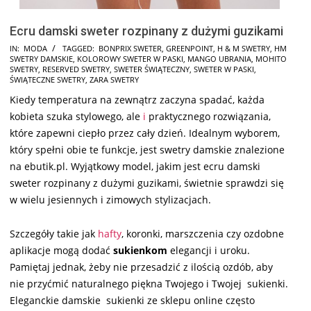
Ecru damski sweter rozpinany z dużymi guzikami
2025-
IN:
MODA
TAGGED:
BONPRIX SWETER
,
GREENPOINT
,
H & M SWETRY
,
HM
SWETRY DAMSKIE
,
KOLOROWY SWETER W PASKI
,
MANGO UBRANIA
,
MOHITO
11-
SWETRY
,
RESERVED SWETRY
,
SWETER ŚWIĄTECZNY
,
SWETER W PASKI
,
20
ŚWIĄTECZNE SWETRY
,
ZARA SWETRY
Kiedy temperatura na zewnątrz zaczyna spadać, każda
kobieta szuka stylowego, ale
i
praktycznego rozwiązania,
które zapewni ciepło przez cały dzień. Idealnym wyborem,
który spełni obie te funkcje, jest swetry damskie znalezione
na ebutik.pl. Wyjątkowy model, jakim jest ecru damski
sweter rozpinany z dużymi guzikami, świetnie sprawdzi się
w wielu jesiennych i zimowych stylizacjach.
Szczegóły takie jak
hafty
, koronki, marszczenia czy ozdobne
aplikacje mogą dodać
sukienkom
elegancji i uroku.
Pamiętaj jednak, żeby nie przesadzić z ilością ozdób, aby
nie przyćmić naturalnego piękna Twojego i Twojej sukienki.
Eleganckie damskie sukienki ze sklepu online często