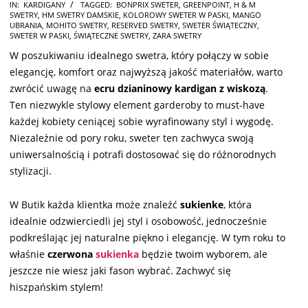
2025-
IN:
KARDIGANY
TAGGED:
BONPRIX SWETER
,
GREENPOINT
,
H & M
SWETRY
,
HM SWETRY DAMSKIE
,
KOLOROWY SWETER W PASKI
,
MANGO
11-
UBRANIA
,
MOHITO SWETRY
,
RESERVED SWETRY
,
SWETER ŚWIĄTECZNY
,
20
SWETER W PASKI
,
ŚWIĄTECZNE SWETRY
,
ZARA SWETRY
W poszukiwaniu idealnego swetra, który połączy w sobie
elegancję, komfort oraz najwyższą jakość materiałów, warto
zwrócić uwagę na
ecru dzianinowy kardigan z wiskozą
.
Ten niezwykle stylowy element garderoby to must-have
każdej kobiety ceniącej sobie wyrafinowany styl i wygodę.
Niezależnie od pory roku, sweter ten zachwyca swoją
uniwersalnością i potrafi dostosować się do różnorodnych
stylizacji.
W Butik każda klientka może znaleźć
sukienke
, która
idealnie odzwierciedli jej styl i osobowość, jednocześnie
podkreślając jej naturalne piękno i elegancję. W tym roku to
właśnie
czerwona
sukienka
będzie twoim wyborem, ale
jeszcze nie wiesz jaki fason wybrać. Zachwyć się
hiszpańskim stylem!