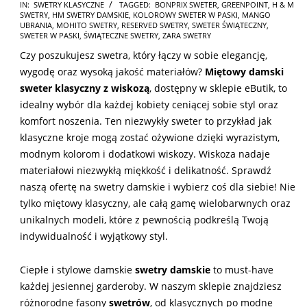
2025-
IN:
SWETRY KLASYCZNE
TAGGED:
BONPRIX SWETER
,
GREENPOINT
,
H & M
SWETRY
,
HM SWETRY DAMSKIE
,
KOLOROWY SWETER W PASKI
,
MANGO
11-
UBRANIA
,
MOHITO SWETRY
,
RESERVED SWETRY
,
SWETER ŚWIĄTECZNY
,
20
SWETER W PASKI
,
ŚWIĄTECZNE SWETRY
,
ZARA SWETRY
Czy poszukujesz swetra, który łączy w sobie elegancję,
wygodę oraz wysoką jakość materiałów?
Miętowy damski
sweter klasyczny z wiskozą
, dostępny w sklepie eButik, to
idealny wybór dla każdej kobiety ceniącej sobie styl oraz
komfort noszenia. Ten niezwykły sweter to przykład jak
klasyczne kroje mogą zostać ożywione dzięki wyrazistym,
modnym kolorom i dodatkowi wiskozy. Wiskoza nadaje
materiałowi niezwykłą miękkość i delikatność. Sprawdź
naszą ofertę na swetry damskie i wybierz coś dla siebie! Nie
tylko miętowy klasyczny, ale całą gamę wielobarwnych oraz
unikalnych modeli, które z pewnością podkreślą Twoją
indywidualność i wyjątkowy styl.
Ciepłe i stylowe damskie
swetry damskie
to must-have
każdej jesiennej garderoby. W naszym sklepie znajdziesz
różnorodne fasony
swetrów
, od klasycznych po modne