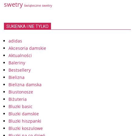
swetry
świąteczne swetry
SUKIENKA I NIE TYLKO
adidas
Akcesoria damskie
Aktualności
Baleriny
Bestsellery
Bielizna
Bielizna damska
Biustonosze
Biżuteria
Bluzki basic
Bluzki damskie
Bluzki hiszpanki
Bluzki koszulowe
Bluzki na co dzień