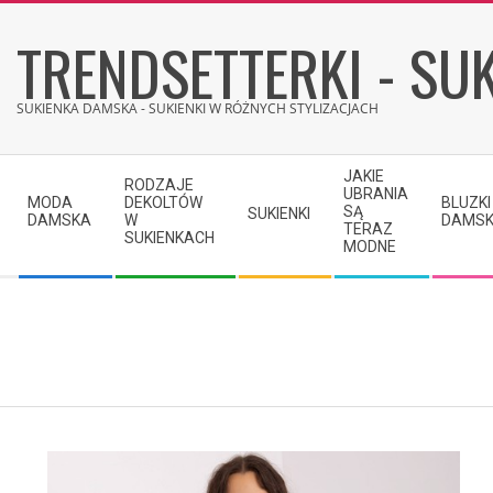
Skip
TRENDSETTERKI - SUK
to
content
SUKIENKA DAMSKA - SUKIENKI W RÓŻNYCH STYLIZACJACH
Secondary
JAKIE
RODZAJE
Navigation
UBRANIA
MODA
DEKOLTÓW
BLUZKI
SĄ
SUKIENKI
Menu
DAMSKA
W
DAMSK
TERAZ
SUKIENKACH
MODNE