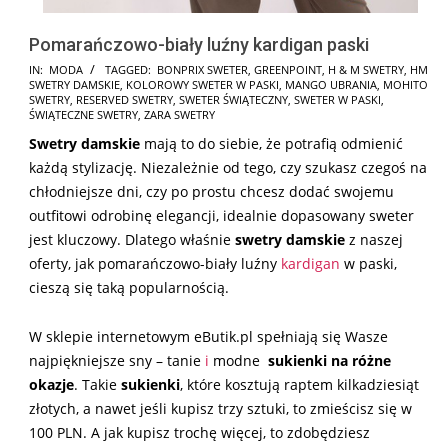
Pomarańczowo-biały luźny kardigan paski
2025-
IN:
MODA
TAGGED:
BONPRIX SWETER
,
GREENPOINT
,
H & M SWETRY
,
HM
SWETRY DAMSKIE
,
KOLOROWY SWETER W PASKI
,
MANGO UBRANIA
,
MOHITO
11-
SWETRY
,
RESERVED SWETRY
,
SWETER ŚWIĄTECZNY
,
SWETER W PASKI
,
20
ŚWIĄTECZNE SWETRY
,
ZARA SWETRY
Swetry damskie
mają to do siebie, że potrafią odmienić
każdą stylizację. Niezależnie od tego, czy szukasz czegoś na
chłodniejsze dni, czy po prostu chcesz dodać swojemu
outfitowi odrobinę elegancji, idealnie dopasowany sweter
jest kluczowy. Dlatego właśnie
swetry damskie
z naszej
oferty, jak pomarańczowo-biały luźny
kardigan
w paski,
cieszą się taką popularnością.
W sklepie internetowym eButik.pl spełniają się Wasze
najpiękniejsze sny – tanie
i
modne
sukienki na różne
okazje
. Takie
sukienki
, które kosztują raptem kilkadziesiąt
złotych, a nawet jeśli kupisz trzy sztuki, to zmieścisz się w
100 PLN. A jak kupisz trochę więcej, to zdobędziesz