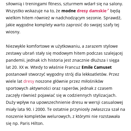
siłownią i treningami fitness, szturmem wdarł się na salony.
Wszystko wskazuje na to, że
modne
dresy damskie
będą
wielkim hitem również w nadchodzącym sezonie. Sprawdź,
jakie wygodne komplety warto zaprosić do swojej szafy tej
wiosny.
Niezwykle komfortowe w użytkowaniu, a zarazem stylowe
zestawy ubrań stały się modowym hitem podczas szalejącej
pandemii, jednak ich historia jest znacznie dłuższa i sięga
lat 20. XX w. Wtedy to właśnie Francuz
Emile Camuset
postanowił stworzyć wygodny strój dla lekkoatletów. Przez
wiele lat
dresy
noszone głównie przez miłośników
sportowych aktywności oraz raperów, jednak z czasem
zaczęły również pojawiać się w codziennych stylizacjach.
Duży wpływ na upowszechnienie dresu w wersji casualowej
miały lata 90. i 2000. Te ostatnie przyniosły zwłaszcza szał na
noszenie kompletów welurowych, z którymi nie rozstawała
się np. Paris Hilton.