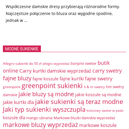
Współczesne damskie dresy przybierają różnorodne formy.
Najczęstsze połączenie to bluza oraz wygodne spodnie,
jednak w …
MODNE SUKIENKIE
butik
bonprix sweter
Allegro sukienki do 50 zł
allegro wyprzedaż
online
Carry kurtki damskie wyprzedaż
carry swetry
fajne bluzy
fajne swetry
fajne kurtki
fajne koszule
greenpoint sukienki
hm swetry
greenpoint
h & m swetry
jakie bluzy są modne
jakie koszule są modne
damskie
jakie sukienki są teraz modne
jakie kurtki dla
Jaki typ sukienki wyszczupla
kolorowy sweter w paski
koszule dla
mango ubrania
Markowe bluzki damskie wyprzedaż
markowe bluzy wyprzedaż
markowe koszule