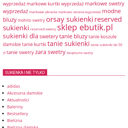
markowe swetry
wyprzedaż
markowe kurtki wyprzedaż
modne
wyprzedaż
markowe ubrania
markowe ubrania wyprzedaż
orsay sukienki
reserved
bluzy
mohito swetry
sklep ebutik.pl
sukienki
reserved swetry
sukienki dla
tanie bluzy
swetery
tanie koszule
tanie sukienki
damskie
tanie kurtki
tanie sukienki do 50
zara swetry
tanie swetry
zł
świąteczne swetry
SUKIENKA I NIE TYLKO
adidas
Akcesoria damskie
Aktualności
Baleriny
Bestsellery
Bielizna
Bielizna damska