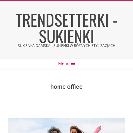
Skip
TRENDSETTERKI -
to
content
SUKIENKI
SUKIENKA DAMSKA - SUKIENKI W RÓŻNYCH STYLIZACJACH
Secondary
Menu
Navigation
Menu
home office