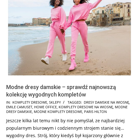
Modne dresy damskie – sprawdź najnowszą
kolekcję wygodnych kompletów
2025-
IN:
KOMPLETY DRESOWE
,
SKLEPY
TAGGED:
DRESY DAMSKIE NA WIOSNĘ
,
EMILE CAMUSET
,
HOME OFFICE
,
KOMPLETY DRESOWE NA WIOSNĘ
,
MODNE
03-
DRESY DAMSKIE
,
MODNE KOMPLETY DRESOWE
,
PARIS HILTON
11
Jeszcze kilka lat temu nikt by nie pomyślał, ze najbardziej
popularnym biurowym i codziennym strojem stanie się…
wygodny dres. Strój, który kiedyś był kojarzony głównie z