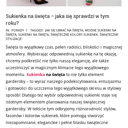
Sukienka na święta – jaka się sprawdzi w tym
roku?
2024-
IN:
PORADY
TAGGED:
JAK SIĘ UBRAĆ NA ŚWIĘTA
,
MODNE SUKIENKI NA
ŚWIĘTA
,
SUKIENKI NA ŚWIĘTA
,
ŚWIĄTECZNE KOLORY SUKIENEK
,
ŚWIĄTECZNE
11-
STYLIZACJE
08
Święta to wyjątkowy czas, pełen radości, bliskości i magicznej
atmosfery. Wybierając odpowiednią sukienkę na tę okazję,
chcemy podkreślić nie tylko naszą elegancję, ale także
uczestniczyć w magicznym klimacie tego wyjątkowego
momentu.
Sukienka
na święta
to nie tylko element
garderoby – to wyraz naszego podekscytowania, entuzjazmu
i gotowości do uczczenia tego wyjątkowego okresu w stylowy
sposób! Dlatego też wybór odpowiedniej sukienki staje się
istotnym elementem planowania naszej świątecznej
garderoby. W tekście tym odkryjemy różnorodność stylów,
fasonów i kolorów sukienek, które pomogą stworzyć
niezapomniane, eleganckie i pełne blasku świąteczne