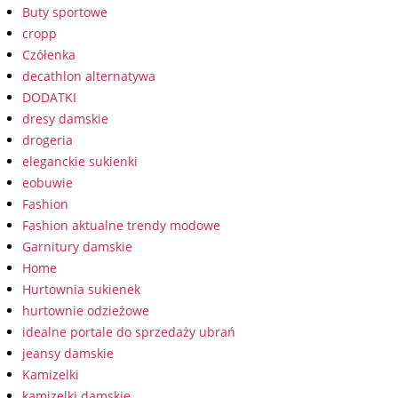
Buty sportowe
cropp
Czółenka
decathlon alternatywa
DODATKI
dresy damskie
drogeria
eleganckie sukienki
eobuwie
Fashion
Fashion aktualne trendy modowe
Garnitury damskie
Home
Hurtownia sukienek
hurtownie odzieżowe
idealne portale do sprzedaży ubrań
jeansy damskie
Kamizelki
kamizelki damskie