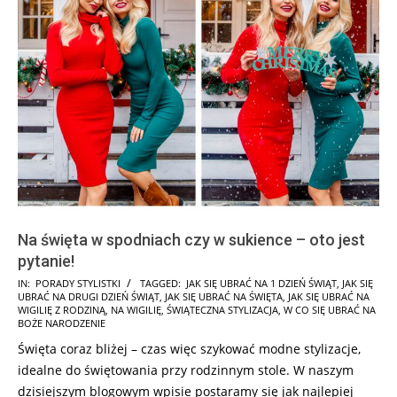
Na święta w spodniach czy w sukience – oto jest
pytanie!
2025-
IN:
PORADY STYLISTKI
TAGGED:
JAK SIĘ UBRAĆ NA 1 DZIEŃ ŚWIĄT
,
JAK SIĘ
UBRAĆ NA DRUGI DZIEŃ ŚWIĄT
,
JAK SIĘ UBRAĆ NA ŚWIĘTA
,
JAK SIĘ UBRAĆ NA
07-
WIGILIĘ Z RODZINĄ
,
NA WIGILIĘ
,
ŚWIĄTECZNA STYLIZACJA
,
W CO SIĘ UBRAĆ NA
25
BOŻE NARODZENIE
Święta coraz bliżej – czas więc szykować modne stylizacje,
idealne do świętowania przy rodzinnym stole. W naszym
dzisiejszym blogowym wpisie postaramy się jak najlepiej