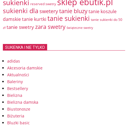
sklep ebutik.pl
sukienki
reserved swetry
sukienki dla
tanie bluzy
swetery
tanie koszule
tanie sukienki
damskie
tanie kurtki
tanie sukienki do 50
zara swetry
tanie swetry
zł
świąteczne swetry
SUKIENKA I NIE TYLKO
adidas
Akcesoria damskie
Aktualności
Baleriny
Bestsellery
Bielizna
Bielizna damska
Biustonosze
Biżuteria
Bluzki basic