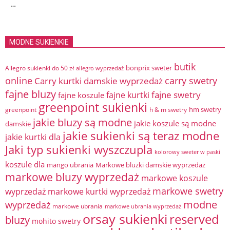
…
MODNE SUKIENKIE
butik
bonprix sweter
Allegro sukienki do 50 zł
allegro wyprzedaż
online
Carry kurtki damskie wyprzedaż
carry swetry
fajne bluzy
fajne swetry
fajne kurtki
fajne koszule
greenpoint sukienki
hm swetry
greenpoint
h & m swetry
jakie bluzy są modne
jakie koszule są modne
damskie
jakie sukienki są teraz modne
jakie kurtki dla
Jaki typ sukienki wyszczupla
kolorowy sweter w paski
koszule dla
mango ubrania
Markowe bluzki damskie wyprzedaż
markowe bluzy wyprzedaż
markowe koszule
markowe swetry
wyprzedaż
markowe kurtki wyprzedaż
modne
wyprzedaż
markowe ubrania
markowe ubrania wyprzedaż
orsay sukienki
reserved
bluzy
mohito swetry