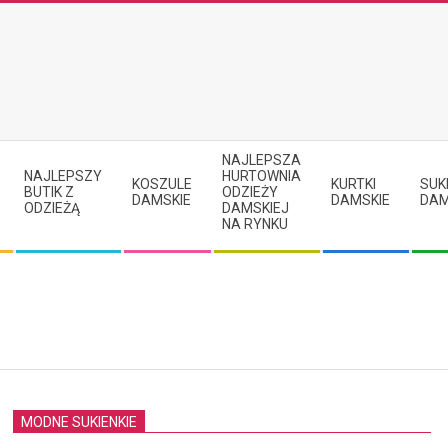
NAJLEPSZA
NAJLEPSZY
HURTOWNIA
KOSZULE
KURTKI
SUK
BUTIK Z
ODZIEŻY
DAMSKIE
DAMSKIE
DAM
ODZIEŻĄ
DAMSKIEJ
NA RYNKU
MODNE SUKIENKIE