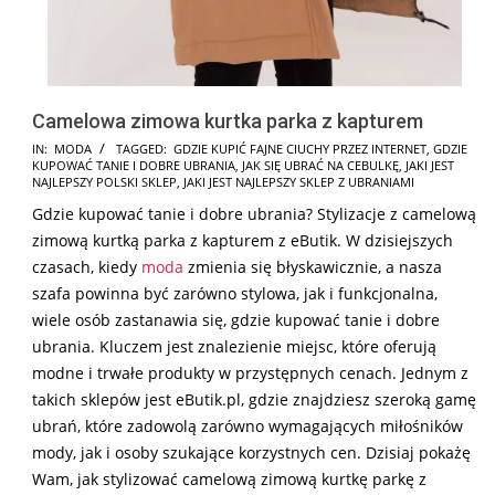
Camelowa zimowa kurtka parka z kapturem
2024-
IN:
MODA
TAGGED:
GDZIE KUPIĆ FAJNE CIUCHY PRZEZ INTERNET
,
GDZIE
KUPOWAĆ TANIE I DOBRE UBRANIA
,
JAK SIĘ UBRAĆ NA CEBULKĘ
,
JAKI JEST
10-
NAJLEPSZY POLSKI SKLEP
,
JAKI JEST NAJLEPSZY SKLEP Z UBRANIAMI
15
Gdzie kupować tanie i dobre ubrania? Stylizacje z camelową
zimową kurtką parka z kapturem z eButik. W dzisiejszych
czasach, kiedy
moda
zmienia się błyskawicznie, a nasza
szafa powinna być zarówno stylowa, jak i funkcjonalna,
wiele osób zastanawia się, gdzie kupować tanie i dobre
ubrania. Kluczem jest znalezienie miejsc, które oferują
modne i trwałe produkty w przystępnych cenach. Jednym z
takich sklepów jest eButik.pl, gdzie znajdziesz szeroką gamę
ubrań, które zadowolą zarówno wymagających miłośników
mody, jak i osoby szukające korzystnych cen. Dzisiaj pokażę
Wam, jak stylizować camelową zimową kurtkę parkę z