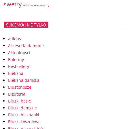
swetry
świąteczne swetry
SUKIENKA I NIE TYLKO
adidas
Akcesoria damskie
Aktualności
Baleriny
Bestsellery
Bielizna
Bielizna damska
Biustonosze
Biżuteria
Bluzki basic
Bluzki damskie
Bluzki hiszpanki
Bluzki koszulowe
Bluzki na co dzień