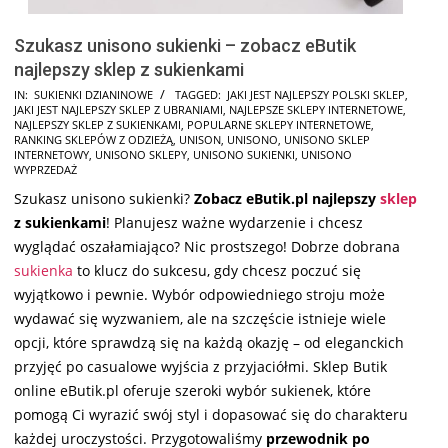
Szukasz unisono sukienki – zobacz eButik
najlepszy sklep z sukienkami
2025-
IN:
SUKIENKI DZIANINOWE
TAGGED:
JAKI JEST NAJLEPSZY POLSKI SKLEP
,
JAKI JEST NAJLEPSZY SKLEP Z UBRANIAMI
,
NAJLEPSZE SKLEPY INTERNETOWE
,
08-
NAJLEPSZY SKLEP Z SUKIENKAMI
,
POPULARNE SKLEPY INTERNETOWE
,
20
RANKING SKLEPÓW Z ODZIEŻĄ
,
UNISON
,
UNISONO
,
UNISONO SKLEP
INTERNETOWY
,
UNISONO SKLEPY
,
UNISONO SUKIENKI
,
UNISONO
WYPRZEDAŻ
Szukasz unisono sukienki?
Zobacz eButik.pl najlepszy
sklep
z sukienkami
! Planujesz ważne wydarzenie i chcesz
wyglądać oszałamiająco? Nic prostszego! Dobrze dobrana
sukienka
to klucz do sukcesu, gdy chcesz poczuć się
wyjątkowo i pewnie. Wybór odpowiedniego stroju może
wydawać się wyzwaniem, ale na szczęście istnieje wiele
opcji, które sprawdzą się na każdą okazję – od eleganckich
przyjęć po casualowe wyjścia z przyjaciółmi. Sklep Butik
online eButik.pl oferuje szeroki wybór sukienek, które
pomogą Ci wyrazić swój styl i dopasować się do charakteru
każdej uroczystości. Przygotowaliśmy
przewodnik po