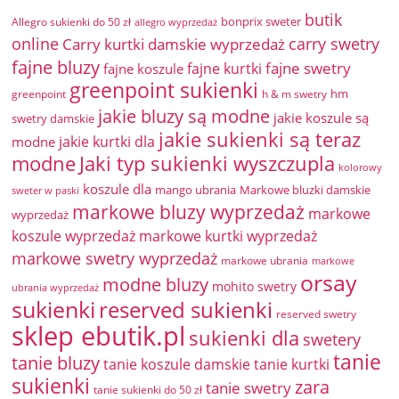
butik
bonprix sweter
Allegro sukienki do 50 zł
allegro wyprzedaż
online
Carry kurtki damskie wyprzedaż
carry swetry
fajne bluzy
fajne swetry
fajne kurtki
fajne koszule
greenpoint sukienki
hm
greenpoint
h & m swetry
jakie bluzy są modne
jakie koszule są
swetry damskie
jakie sukienki są teraz
jakie kurtki dla
modne
modne
Jaki typ sukienki wyszczupla
kolorowy
koszule dla
mango ubrania
Markowe bluzki damskie
sweter w paski
markowe bluzy wyprzedaż
markowe
wyprzedaż
koszule wyprzedaż
markowe kurtki wyprzedaż
markowe swetry wyprzedaż
markowe ubrania
markowe
orsay
modne bluzy
mohito swetry
ubrania wyprzedaż
sukienki
reserved sukienki
reserved swetry
sklep ebutik.pl
sukienki dla
swetery
tanie
tanie bluzy
tanie koszule damskie
tanie kurtki
sukienki
zara
tanie swetry
tanie sukienki do 50 zł