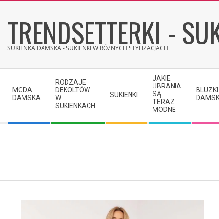
Skip
TRENDSETTERKI - SUK
to
content
SUKIENKA DAMSKA - SUKIENKI W RÓŻNYCH STYLIZACJACH
Secondary
JAKIE
RODZAJE
Navigation
UBRANIA
MODA
DEKOLTÓW
BLUZKI
SĄ
SUKIENKI
Menu
DAMSKA
W
DAMSK
TERAZ
SUKIENKACH
MODNE