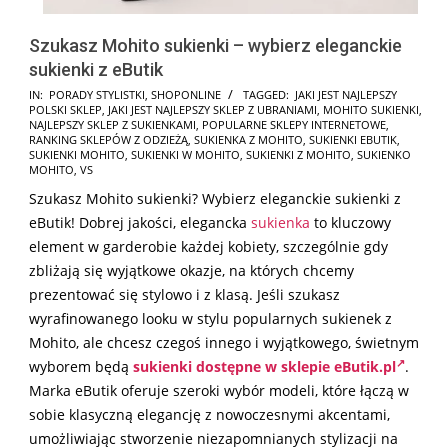
Szukasz Mohito sukienki – wybierz eleganckie
sukienki z eButik
2026-
IN:
PORADY STYLISTKI
,
SHOPONLINE
TAGGED:
JAKI JEST NAJLEPSZY
POLSKI SKLEP
,
JAKI JEST NAJLEPSZY SKLEP Z UBRANIAMI
,
MOHITO SUKIENKI
,
06-
NAJLEPSZY SKLEP Z SUKIENKAMI
,
POPULARNE SKLEPY INTERNETOWE
,
13
RANKING SKLEPÓW Z ODZIEŻĄ
,
SUKIENKA Z MOHITO
,
SUKIENKI EBUTIK
,
SUKIENKI MOHITO
,
SUKIENKI W MOHITO
,
SUKIENKI Z MOHITO
,
SUKIENKO
MOHITO
,
VS
Szukasz Mohito sukienki? Wybierz eleganckie sukienki z
eButik! Dobrej jakości, elegancka
sukienka
to kluczowy
element w garderobie każdej kobiety, szczególnie gdy
zbliżają się wyjątkowe okazje, na których chcemy
prezentować się stylowo i z klasą. Jeśli szukasz
wyrafinowanego looku w stylu popularnych sukienek z
Mohito, ale chcesz czegoś innego i wyjątkowego, świetnym
wyborem będą
sukienki dostępne w sklepie eButik.pl
.
Marka eButik oferuje szeroki wybór modeli, które łączą w
sobie klasyczną elegancję z nowoczesnymi akcentami,
umożliwiając stworzenie niezapomnianych stylizacji na