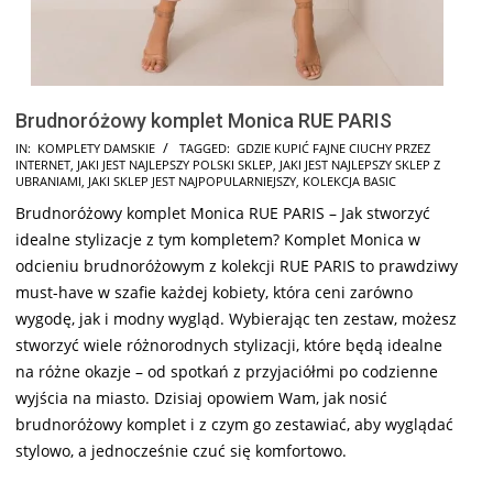
Brudnoróżowy komplet Monica RUE PARIS
2024-
IN:
KOMPLETY DAMSKIE
TAGGED:
GDZIE KUPIĆ FAJNE CIUCHY PRZEZ
INTERNET
,
JAKI JEST NAJLEPSZY POLSKI SKLEP
,
JAKI JEST NAJLEPSZY SKLEP Z
10-
UBRANIAMI
,
JAKI SKLEP JEST NAJPOPULARNIEJSZY
,
KOLEKCJA BASIC
15
Brudnoróżowy komplet Monica RUE PARIS – Jak stworzyć
idealne stylizacje z tym kompletem? Komplet Monica w
odcieniu brudnoróżowym z kolekcji RUE PARIS to prawdziwy
must-have w szafie każdej kobiety, która ceni zarówno
wygodę, jak i modny wygląd. Wybierając ten zestaw, możesz
stworzyć wiele różnorodnych stylizacji, które będą idealne
na różne okazje – od spotkań z przyjaciółmi po codzienne
wyjścia na miasto. Dzisiaj opowiem Wam, jak nosić
brudnoróżowy komplet i z czym go zestawiać, aby wyglądać
stylowo, a jednocześnie czuć się komfortowo.