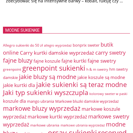
zdecydować się na intensywne barwy – kobalt, fuksję czy …
MODNE SUKIENKIE
butik
bonprix sweter
Allegro sukienki do 50 zł
allegro wyprzedaż
online
Carry kurtki damskie wyprzedaż
carry swetry
fajne bluzy
fajne swetry
fajne kurtki
fajne koszule
greenpoint sukienki
hm swetry
greenpoint
h & m swetry
jakie bluzy są modne
jakie koszule są modne
damskie
jakie sukienki są teraz modne
jakie kurtki dla
Jaki typ sukienki wyszczupla
kolorowy sweter w paski
koszule dla
mango ubrania
Markowe bluzki damskie wyprzedaż
markowe bluzy wyprzedaż
markowe koszule
markowe swetry
wyprzedaż
markowe kurtki wyprzedaż
modne
wyprzedaż
markowe ubrania
markowe ubrania wyprzedaż
orsay sukienki
reserved