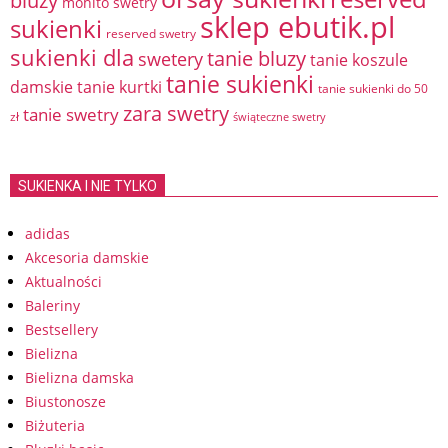
bluzy
mohito swetry
sklep ebutik.pl
sukienki
reserved swetry
sukienki dla
tanie bluzy
swetery
tanie koszule
tanie sukienki
damskie
tanie kurtki
tanie sukienki do 50
zara swetry
tanie swetry
zł
świąteczne swetry
SUKIENKA I NIE TYLKO
adidas
Akcesoria damskie
Aktualności
Baleriny
Bestsellery
Bielizna
Bielizna damska
Biustonosze
Biżuteria