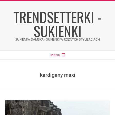
Skip
TRENDSETTERKI -
to
content
SUKIENKI
SUKIENKA DAMSKA - SUKIENKI W RÓŻNYCH STYLIZACJACH
Secondary
Menu
Navigation
Menu
kardigany maxi