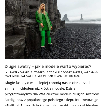
Długie swetry – jakie modele warto wybierać?
2026-
IN:
SWETRY DŁUGIE
TAGGED:
GDZIE KUPIĆ DOBRY SWETER
,
KARDIGANY
MAXI
,
MARKOWE SWETRY
,
MODNE KARDIGANY
,
SWETRY MAXI
06-
Długie fasony o wiele lepiej chronią nasze ciało przed
14
zimnem i chłodem niż krótkie modele. Dzisiaj
przygotowałyśmy dla Was ciekawe modele długich swetrów i
kardiganów z popularnego polskiego sklepu internetowego
eButik.pl. Sprawdźcie koniecznie i znajdźcie model idealny