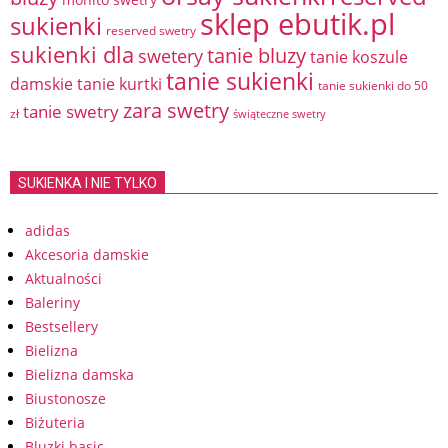
sklep ebutik.pl
sukienki
reserved swetry
sukienki dla
tanie bluzy
swetery
tanie koszule
tanie sukienki
damskie
tanie kurtki
tanie sukienki do 50
zara swetry
tanie swetry
zł
świąteczne swetry
SUKIENKA I NIE TYLKO
adidas
Akcesoria damskie
Aktualności
Baleriny
Bestsellery
Bielizna
Bielizna damska
Biustonosze
Biżuteria
Bluzki basic