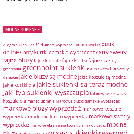
MODNE SUKIENKIE
butik
bonprix sweter
Allegro sukienki do 50 zł
allegro wyprzedaż
online
Carry kurtki damskie wyprzedaż
carry swetry
fajne bluzy
fajne swetry
fajne kurtki
fajne koszule
greenpoint sukienki
hm swetry
greenpoint
h & m swetry
jakie bluzy są modne
jakie koszule są modne
damskie
jakie sukienki są teraz modne
jakie kurtki dla
Jaki typ sukienki wyszczupla
kolorowy sweter w paski
koszule dla
mango ubrania
Markowe bluzki damskie wyprzedaż
markowe bluzy wyprzedaż
markowe koszule
markowe swetry
wyprzedaż
markowe kurtki wyprzedaż
modne
wyprzedaż
markowe ubrania
markowe ubrania wyprzedaż
orsay sukienki
reserved
bluzy
mohito swetry