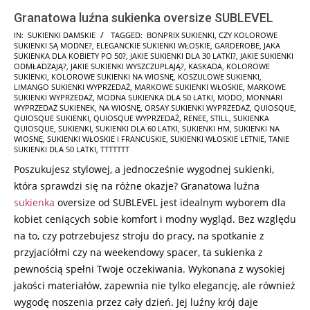
Granatowa luźna sukienka oversize SUBLEVEL
2025-
IN:
SUKIENKI DAMSKIE
TAGGED:
BONPRIX SUKIENKI
,
CZY KOLOROWE
SUKIENKI SĄ MODNE?
,
ELEGANCKIE SUKIENKI WŁOSKIE
,
GARDEROBE
,
JAKA
10-
SUKIENKA DLA KOBIETY PO 50?
,
JAKIE SUKIENKI DLA 30 LATKI?
,
JAKIE SUKIENKI
18
ODMŁADZAJĄ?
,
JAKIE SUKIENKI WYSZCZUPLAJĄ?
,
KASKADA
,
KOLOROWE
SUKIENKI
,
KOLOROWE SUKIENKI NA WIOSNĘ
,
KOSZULOWE SUKIENKI
,
LIMANGO SUKIENKI WYPRZEDAŻ
,
MARKOWE SUKIENKI WŁOSKIE
,
MARKOWE
SUKIENKI WYPRZEDAŻ
,
MODNA SUKIENKA DLA 50 LATKI
,
MODO
,
MONNARI
WYPRZEDAŻ SUKIENEK
,
NA WIOSNĘ
,
ORSAY SUKIENKI WYPRZEDAŻ
,
QUIOSQUE
,
QUIOSQUE SUKIENKI
,
QUIOSQUE WYPRZEDAŻ
,
RENEE
,
STILL
,
SUKIENKA
QUIOSQUE
,
SUKIENKI
,
SUKIENKI DLA 60 LATKI
,
SUKIENKI HM
,
SUKIENKI NA
WIOSNĘ
,
SUKIENKI WŁOSKIE I FRANCUSKIE
,
SUKIENKI WŁOSKIE LETNIE
,
TANIE
SUKIENKI DLA 50 LATKI
,
TTTTTTT
Poszukujesz stylowej, a jednocześnie wygodnej sukienki,
która sprawdzi się na różne okazje? Granatowa luźna
sukienka
oversize od SUBLEVEL jest idealnym wyborem dla
kobiet ceniących sobie komfort i modny wygląd. Bez względu
na to, czy potrzebujesz stroju do pracy, na spotkanie z
przyjaciółmi czy na weekendowy spacer, ta sukienka z
pewnością spełni Twoje oczekiwania. Wykonana z wysokiej
jakości materiałów, zapewnia nie tylko elegancję, ale również
wygodę noszenia przez cały dzień. Jej luźny krój daje