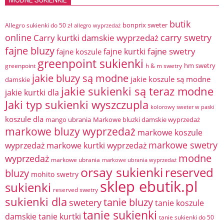
MODNE SUKIENKIE
butik
bonprix sweter
Allegro sukienki do 50 zł
allegro wyprzedaż
online
Carry kurtki damskie wyprzedaż
carry swetry
fajne bluzy
fajne swetry
fajne kurtki
fajne koszule
greenpoint sukienki
hm swetry
greenpoint
h & m swetry
jakie bluzy są modne
jakie koszule są modne
damskie
jakie sukienki są teraz modne
jakie kurtki dla
Jaki typ sukienki wyszczupla
kolorowy sweter w paski
koszule dla
mango ubrania
Markowe bluzki damskie wyprzedaż
markowe bluzy wyprzedaż
markowe koszule
markowe swetry
wyprzedaż
markowe kurtki wyprzedaż
modne
wyprzedaż
markowe ubrania
markowe ubrania wyprzedaż
orsay sukienki
reserved
bluzy
mohito swetry
sklep ebutik.pl
sukienki
reserved swetry
sukienki dla
tanie bluzy
swetery
tanie koszule
tanie sukienki
damskie
tanie kurtki
tanie sukienki do 50