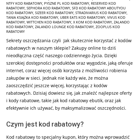
NTFY KOD RABATOWY
,
PYSZNE PL KOD RABATOWY
,
RESERVED KOD
RABATOWY
,
SEPHORA KOD RABATOWY
,
SFD KOD RABATOWY ABOUTYOU
KOD RABATOWY
,
SIZEER KOD RABATOWY
,
STRADIVARIUS KOD RABATOWY
,
TANIA KSIĄŻKA KOD RABATOWY
,
UBER EATS KOD RABATOWY
,
VIVUS KOD
RABATOWY
,
WITTCHEN KOD RABATOWY
,
X KOM KOD RABATOWY
,
ZALANDO
KOD RABATOWY
,
ZALANDO LOUNGE KOD RABATOWY
,
ZOOPLUS KOD
RABATOWY
Sekrety oszczędzania czyli Jak skutecznie korzystać z kodów
rabatowych w naszym sklepie? Zakupy online to dziś
nieodłączna część naszego codziennego życia. Dzięki
szerokiej dostępności produktów oraz wygodzie, jaką oferuje
internet, coraz więcej osób korzysta z możliwości robienia
zakupów w sieci. Jednak nie każdy wie, że można
zaoszczędzić jeszcze więcej, korzystając z kodów
rabatowych. Dzisiaj dowiesz się, jak znaleźć najlepsze oferty
i kody rabatowe, takie jak kod rabatowy ebutik, oraz jak
efektywnie ich używać, by maksymalizować oszczędności.
Czym jest kod rabatowy?
Kod rabatowy to specjalny kupon, który można wprowadzić