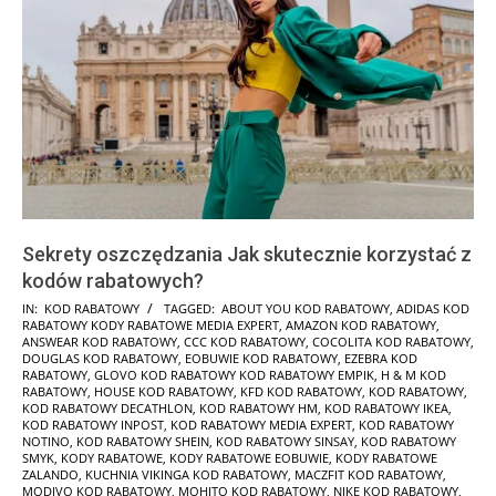
Sekrety oszczędzania Jak skutecznie korzystać z
kodów rabatowych?
2025-
IN:
KOD RABATOWY
TAGGED:
ABOUT YOU KOD RABATOWY
,
ADIDAS KOD
RABATOWY KODY RABATOWE MEDIA EXPERT
,
AMAZON KOD RABATOWY
,
01-
ANSWEAR KOD RABATOWY
,
CCC KOD RABATOWY
,
COCOLITA KOD RABATOWY
,
24
DOUGLAS KOD RABATOWY
,
EOBUWIE KOD RABATOWY
,
EZEBRA KOD
RABATOWY
,
GLOVO KOD RABATOWY KOD RABATOWY EMPIK
,
H & M KOD
RABATOWY
,
HOUSE KOD RABATOWY
,
KFD KOD RABATOWY
,
KOD RABATOWY
,
KOD RABATOWY DECATHLON
,
KOD RABATOWY HM
,
KOD RABATOWY IKEA
,
KOD RABATOWY INPOST
,
KOD RABATOWY MEDIA EXPERT
,
KOD RABATOWY
NOTINO
,
KOD RABATOWY SHEIN
,
KOD RABATOWY SINSAY
,
KOD RABATOWY
SMYK
,
KODY RABATOWE
,
KODY RABATOWE EOBUWIE
,
KODY RABATOWE
ZALANDO
,
KUCHNIA VIKINGA KOD RABATOWY
,
MACZFIT KOD RABATOWY
,
MODIVO KOD RABATOWY
,
MOHITO KOD RABATOWY
,
NIKE KOD RABATOWY
,