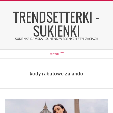
Skip
TRENDSETTERKI -
to
content
SUKIENKI
SUKIENKA DAMSKA - SUKIENKI W RÓŻNYCH STYLIZACJACH
Secondary
Menu
Navigation
Menu
kody rabatowe zalando