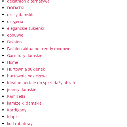
decathlon alternatywa
DODATKI
dresy damskie
drogeria
eleganckie sukienki
eobuwie
Fashion
Fashion aktualne trendy modowe
Garnitury damskie
Home
Hurtownia sukienek
hurtownie odzieżowe
idealne portale do sprzedaży ubrań
jeansy damskie
Kamizelki
kamizelki damskie
Kardigany
Klapki
kod rabatowy