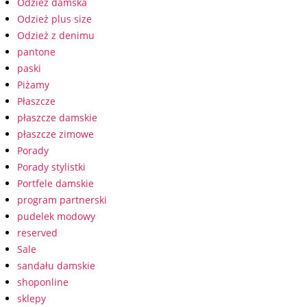
Odzież damska
Odzież plus size
Odzież z denimu
pantone
paski
Piżamy
Płaszcze
płaszcze damskie
płaszcze zimowe
Porady
Porady stylistki
Portfele damskie
program partnerski
pudelek modowy
reserved
Sale
sandału damskie
shoponline
sklepy