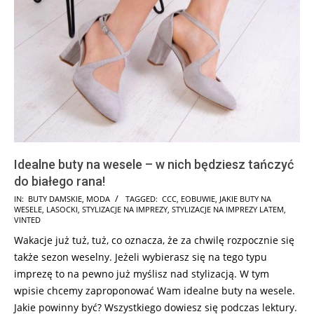
Idealne buty na wesele – w nich będziesz tańczyć
do białego rana!
2025-
IN:
BUTY DAMSKIE
,
MODA
TAGGED:
CCC
,
EOBUWIE
,
JAKIE BUTY NA
WESELE
,
LASOCKI
,
STYLIZACJE NA IMPREZY
,
STYLIZACJE NA IMPREZY LATEM
,
06-
VINTED
26
Wakacje już tuż, tuż, co oznacza, że za chwilę rozpocznie się
także sezon weselny. Jeżeli wybierasz się na tego typu
imprezę to na pewno już myślisz nad stylizacją. W tym
wpisie chcemy zaproponować Wam idealne buty na wesele.
Jakie powinny być? Wszystkiego dowiesz się podczas lektury.