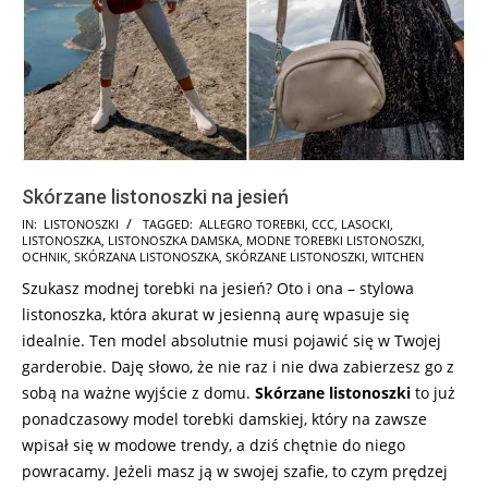
Skórzane listonoszki na jesień
2024-
IN:
LISTONOSZKI
TAGGED:
ALLEGRO TOREBKI
,
CCC
,
LASOCKI
,
LISTONOSZKA
,
LISTONOSZKA DAMSKA
,
MODNE TOREBKI LISTONOSZKI
,
11-
OCHNIK
,
SKÓRZANA LISTONOSZKA
,
SKÓRZANE LISTONOSZKI
,
WITCHEN
17
Szukasz modnej torebki na jesień? Oto i ona – stylowa
listonoszka, która akurat w jesienną aurę wpasuje się
idealnie. Ten model absolutnie musi pojawić się w Twojej
garderobie. Daję słowo, że nie raz i nie dwa zabierzesz go z
sobą na ważne wyjście z domu.
Skórzane listonoszki
to już
ponadczasowy model torebki damskiej, który na zawsze
wpisał się w modowe trendy, a dziś chętnie do niego
powracamy. Jeżeli masz ją w swojej szafie, to czym prędzej