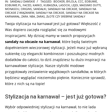
2025-
IN:
SANDAŁU DAMSKIE
TAGGED:
BOOKER
,
BYLOLA
,
CCC
,
EOBUWIE
,
EOBUWIE.PL
,
FACED
,
KARKO
,
KUBASZKA
,
LASOCKI
,
LEJDI
,
MASSIMO DUTTI
,
01-
MONASOU
,
ORIGINS
,
SANDAŁKI
,
SANDAŁKI NA OBCASIE
,
SANDAŁKI NA
02
OBCASIE Z WIĄZANIEM
,
SANDAŁY NA OBCASIE
,
SANDAŁY NA OBCASIE NA
KARNAWAŁ
,
ZARA. NBA
,
ZARAS
,
ZŁOTE CZY SREBRNE SANDAŁY
Twoja stylizacja na karnawał jest już gotowa? Większość z
Was dopiero zaczęła rozglądać się za modowymi
inspiracjami. My dzisiaj mamy w swoich propozycjach
sandały
na obcasie na karnawał
, które będą świetnym
dopełnieniem wieczorowej stylizacji. Jeżeli masz już wybraną
sukienkę czy elegancki kombinezon i poszukujesz modnych
dodatków do całości, to dziś znajdziesz tu dużo inspiracji na
karnawałowe stylizacje. Nasze stylistki modowe
przygotowały zestawienie wyjątkowych sandałków, w których
będziesz wyglądać nieziemsko pięknie. Koniecznie sprawdź,
które z nich są na topie!
Stylizacja na karnawał – jest już gotowa?
Wybór odpowiedniej stylizacji na karnawał, to nie lada