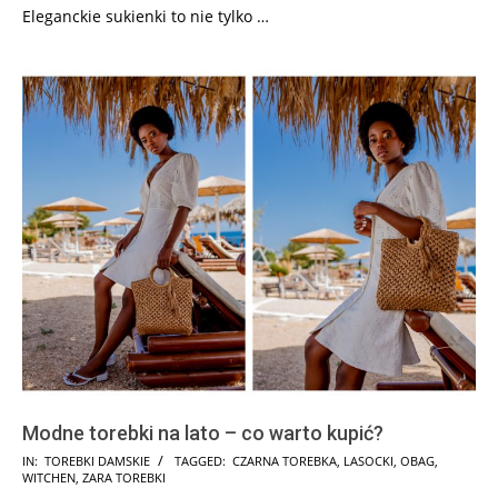
Eleganckie sukienki to nie tylko …
Modne torebki na lato – co warto kupić?
2025-
IN:
TOREBKI DAMSKIE
TAGGED:
CZARNA TOREBKA
,
LASOCKI
,
OBAG
,
WITCHEN
,
ZARA TOREBKI
07-