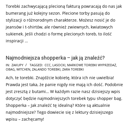
Torebki zachwycającą plecioną fakturą powracają do nas jak
bumerang już kolejny sezon. Plecione torby pasują do
stylizacji o różnorodnym charakterze. Możesz nosić je do
jeansów i t-shirtów, ale również zwiewnych, kwiatowych
sukienek. Jeśli chodzi o formę plecionych toreb, to ilość
inspiracji …
Najmodniejsza shopperka – jak ją znaleźć?
2025-
IN:
ZAKUPY
TAGGED:
CCC
,
LASOCKI
,
MARKOWE TOREBKI WYPRZEDAŻ
,
OBAG
,
WITCHEN
,
ZALANDO TOREBKI
,
ZARA TOREBKI
07-
Ach, te torebki. Znajdźcie kobietę, która ich nie uwielbia!
24
Prawda jest taka, że panie nigdy nie mają ich dość. Podobnie
jest zresztą z butami… W każdym razie nasz dzisiejszy wpis
dotyczyć będzie najmodniejszych torebek typu shopper bag.
Shopperka – Jak znaleźć tę idealną? Które są aktualnie
najmodniejsze? Tego dowiecie się z lektury dzisiejszego
wpisu – zachęcamy!