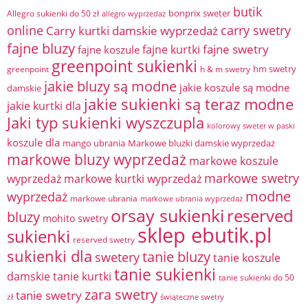
butik
bonprix sweter
Allegro sukienki do 50 zł
allegro wyprzedaż
online
Carry kurtki damskie wyprzedaż
carry swetry
fajne bluzy
fajne swetry
fajne kurtki
fajne koszule
greenpoint sukienki
hm swetry
greenpoint
h & m swetry
jakie bluzy są modne
jakie koszule są modne
damskie
jakie sukienki są teraz modne
jakie kurtki dla
Jaki typ sukienki wyszczupla
kolorowy sweter w paski
koszule dla
mango ubrania
Markowe bluzki damskie wyprzedaż
markowe bluzy wyprzedaż
markowe koszule
markowe swetry
wyprzedaż
markowe kurtki wyprzedaż
modne
wyprzedaż
markowe ubrania
markowe ubrania wyprzedaż
orsay sukienki
reserved
bluzy
mohito swetry
sklep ebutik.pl
sukienki
reserved swetry
sukienki dla
tanie bluzy
swetery
tanie koszule
tanie sukienki
damskie
tanie kurtki
tanie sukienki do 50
zara swetry
tanie swetry
zł
świąteczne swetry