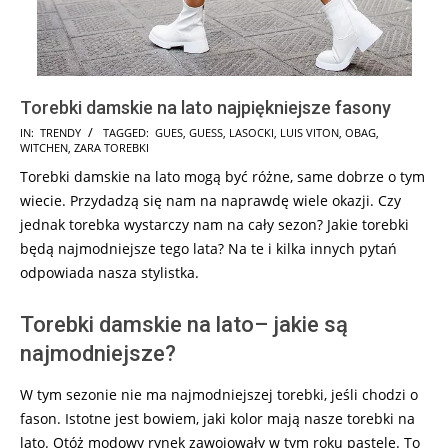
Torebki damskie na lato najpiękniejsze fasony
2025-
IN:
TRENDY
TAGGED:
GUES
,
GUESS
,
LASOCKI
,
LUIS VITON
,
OBAG
,
WITCHEN
,
ZARA TOREBKI
06-
Torebki damskie na lato mogą być różne, same dobrze o tym
20
wiecie. Przydadzą się nam na naprawdę wiele okazji. Czy
jednak torebka wystarczy nam na cały sezon? Jakie torebki
będą najmodniejsze tego lata? Na te i kilka innych pytań
odpowiada nasza stylistka.
Torebki damskie na lato– jakie są
najmodniejsze?
W tym sezonie nie ma najmodniejszej torebki, jeśli chodzi o
fason. Istotne jest bowiem, jaki kolor mają nasze torebki na
lato. Otóż modowy rynek zawojowały w tym roku pastele. To