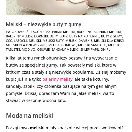
Meliski – niezwykłe buty z gumy
2025-
IN:
OBUWIE
TAGGED:
BALERINKI MELISKI
,
BALERINY
,
BALERINY MELISKI
,
BALERINY MELISY
,
BORN2BE BUTY
,
BUTY
,
BUTY NA KOTURNIE
,
BUTY Z GUMY
,
01-
CCC
,
LASOCKI
,
MELISKI
,
MELISKI BUTY
,
MELISKI DAMSKIE
,
MELISKI DLA DZIECI
,
27
MELISKI DLA DZIEWCZYNKI
,
MELISKI GUMOWE
,
MELISKI SANDAŁKI
,
MELISKI
TABLETKI
,
MODIVO
,
OBUWIE
,
SANDAŁY MELISKI
,
SKLEP PAPILION.PL
Kilka lat temu rynek obuwniczy postawił na wytwarzanie
butów ze specjalnej gumy. Tak powstały meliski, które w
krótkim czasie stały się niezwykle popularne. Dzisiaj możemy
kupić już nie tylko
baleriny melisy
, ale także koturny,
sandały, szpilki czy czółenka bazujące na tym genialnym
pomyśle. Dzisiaj doradzam Wam na jakie meliski warto
stawiać w sezonie wiosna-lato.
Moda na meliski
Początkowo
meliski
miały znacznie więcej przeciwników niż