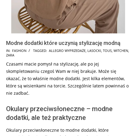
Modne dodatki które uczynią stylizację modną
2025-
IN:
FASHION
TAGGED:
ALLEGRO WYPRZEDAŻE
,
LASOCKI
,
TOUS
,
WITCHEN
,
ZARA
07-
Czasami macie pomysł na stylizację, ale po jej
12
skompletowaniu czegoś Wam w niej brakuje. Może się
okazać, że to właśnie modne dodatki. Jest kilka elementów,
które są wisienkami na torcie. Szczególnie latem powinnaś o
nie zadbać.
Okulary przeciwsłoneczne – modne
dodatki, ale też praktyczne
Okulary przeciwsłoneczne to modne dodatki, które