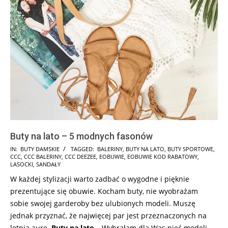
Buty na lato – 5 modnych fasonów
2025-
IN:
BUTY DAMSKIE
TAGGED:
BALERINY
,
BUTY NA LATO
,
BUTY SPORTOWE
,
CCC
,
CCC BALERINY
,
CCC DEEZEE
,
EOBUWIE
,
EOBUWIE KOD RABATOWY
,
06-
LASOCKI
,
SANDAŁY
01
W każdej stylizacji warto zadbać o wygodne i pięknie
prezentujące się obuwie. Kocham buty, nie wyobrażam
sobie swojej garderoby bez ulubionych modeli. Muszę
jednak przyznać, że najwięcej par jest przeznaczonych na
letnią aurę.
Buty na lato
– Wybrałam dla Was pięć modeli