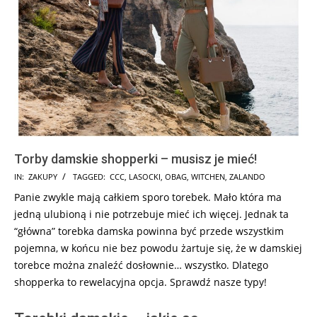
Torby damskie shopperki – musisz je mieć!
2025-
IN:
ZAKUPY
TAGGED:
CCC
,
LASOCKI
,
OBAG
,
WITCHEN
,
ZALANDO
07-
Panie zwykle mają całkiem sporo torebek. Mało która ma
19
jedną ulubioną i nie potrzebuje mieć ich więcej. Jednak ta
“główna” torebka damska powinna być przede wszystkim
pojemna, w końcu nie bez powodu żartuje się, że w damskiej
torebce można znaleźć dosłownie… wszystko. Dlatego
shopperka to rewelacyjna opcja. Sprawdź nasze typy!