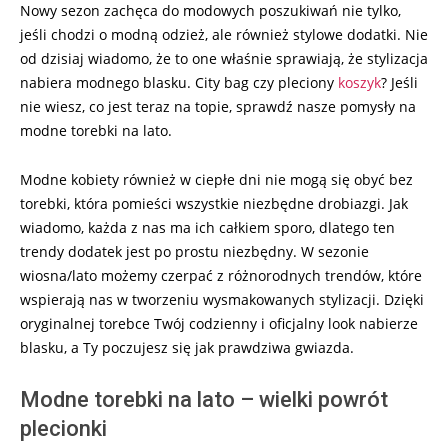
Nowy sezon zachęca do modowych poszukiwań nie tylko,
30
jeśli chodzi o modną odzież, ale również stylowe dodatki. Nie
od dzisiaj wiadomo, że to one właśnie sprawiają, że stylizacja
nabiera modnego blasku. City bag czy pleciony
koszyk
? Jeśli
nie wiesz, co jest teraz na topie, sprawdź nasze pomysły na
modne torebki na lato.
Modne kobiety również w ciepłe dni nie mogą się obyć bez
torebki, która pomieści wszystkie niezbędne drobiazgi. Jak
wiadomo, każda z nas ma ich całkiem sporo, dlatego ten
trendy dodatek jest po prostu niezbędny. W sezonie
wiosna/lato możemy czerpać z różnorodnych trendów, które
wspierają nas w tworzeniu wysmakowanych stylizacji. Dzięki
oryginalnej torebce Twój codzienny i oficjalny look nabierze
blasku, a Ty poczujesz się jak prawdziwa gwiazda.
Modne torebki na lato – wielki powrót
plecionki