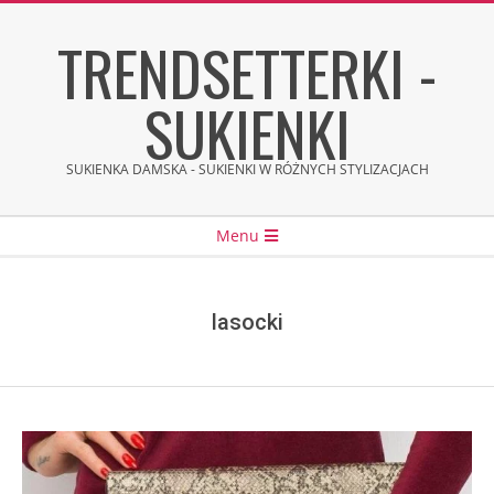
Skip
TRENDSETTERKI -
to
content
SUKIENKI
SUKIENKA DAMSKA - SUKIENKI W RÓŻNYCH STYLIZACJACH
Secondary
Menu
Navigation
Menu
lasocki