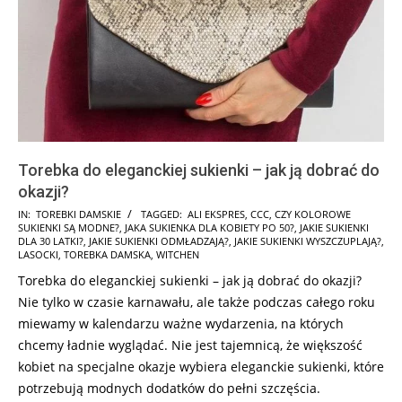
Torebka do eleganckiej sukienki – jak ją dobrać do
okazji?
2025-
IN:
TOREBKI DAMSKIE
TAGGED:
ALI EKSPRES
,
CCC
,
CZY KOLOROWE
SUKIENKI SĄ MODNE?
,
JAKA SUKIENKA DLA KOBIETY PO 50?
,
JAKIE SUKIENKI
08-
DLA 30 LATKI?
,
JAKIE SUKIENKI ODMŁADZAJĄ?
,
JAKIE SUKIENKI WYSZCZUPLAJĄ?
,
24
LASOCKI
,
TOREBKA DAMSKA
,
WITCHEN
Torebka do eleganckiej sukienki – jak ją dobrać do okazji?
Nie tylko w czasie karnawału, ale także podczas całego roku
miewamy w kalendarzu ważne wydarzenia, na których
chcemy ładnie wyglądać. Nie jest tajemnicą, że większość
kobiet na specjalne okazje wybiera eleganckie sukienki, które
potrzebują modnych dodatków do pełni szczęścia.