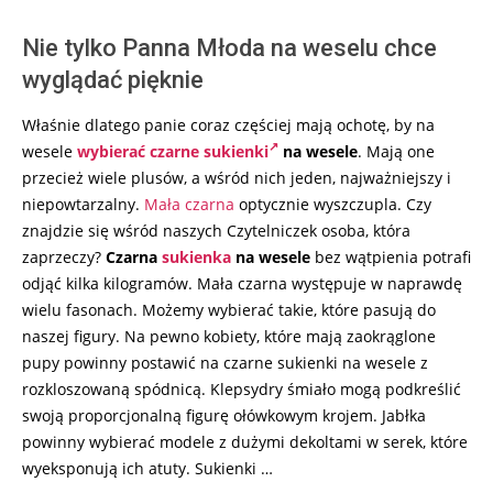
Nie tylko Panna Młoda na weselu chce
wyglądać pięknie
Właśnie dlatego panie coraz częściej mają ochotę, by na
wesele
wybierać czarne sukienki
na wesele
. Mają one
przecież wiele plusów, a wśród nich jeden, najważniejszy i
niepowtarzalny.
Mała czarna
optycznie wyszczupla. Czy
znajdzie się wśród naszych Czytelniczek osoba, która
zaprzeczy?
Czarna
sukienka
na wesele
bez wątpienia potrafi
odjąć kilka kilogramów. Mała czarna występuje w naprawdę
wielu fasonach. Możemy wybierać takie, które pasują do
naszej figury. Na pewno kobiety, które mają zaokrąglone
pupy powinny postawić na czarne sukienki na wesele z
rozkloszowaną spódnicą. Klepsydry śmiało mogą podkreślić
swoją proporcjonalną figurę ołówkowym krojem. Jabłka
powinny wybierać modele z dużymi dekoltami w serek, które
wyeksponują ich atuty. Sukienki …