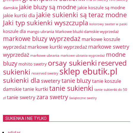
jakie bluzy są modne
jakie koszule są modne
damskie
jakie sukienki są teraz modne
jakie kurtki dla
Jaki typ sukienki wyszczupla
kolorowy sweter w paski
koszule dla
mango ubrania
Markowe bluzki damskie wyprzedaż
markowe bluzy wyprzedaż
markowe koszule
markowe swetry
wyprzedaż
markowe kurtki wyprzedaż
modne
wyprzedaż
markowe ubrania
markowe ubrania wyprzedaż
orsay sukienki
reserved
bluzy
mohito swetry
sklep ebutik.pl
sukienki
reserved swetry
sukienki dla
tanie bluzy
swetery
tanie koszule
tanie sukienki
damskie
tanie kurtki
tanie sukienki do 50
zara swetry
tanie swetry
zł
świąteczne swetry
SUKIENKA I NIE TYLKO
adidas