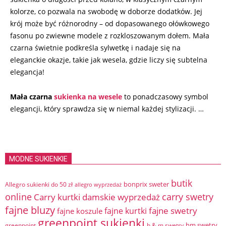
kolorze, co pozwala na swobodę w doborze dodatków. Jej
krój może być różnorodny – od dopasowanego ołówkowego
fasonu po zwiewne modele z rozkloszowanym dołem. Mała
czarna świetnie podkreśla sylwetkę i nadaje się na
eleganckie okazje, takie jak wesela, gdzie liczy się subtelna
elegancja!
Mała czarna
sukienka na wesele
to ponadczasowy symbol
elegancji, który sprawdza się w niemal każdej stylizacji. …
MODNE SUKIENKIE
butik
bonprix sweter
Allegro sukienki do 50 zł
allegro wyprzedaż
online
Carry kurtki damskie wyprzedaż
carry swetry
fajne bluzy
fajne swetry
fajne kurtki
fajne koszule
greenpoint sukienki
hm swetry
greenpoint
h & m swetry