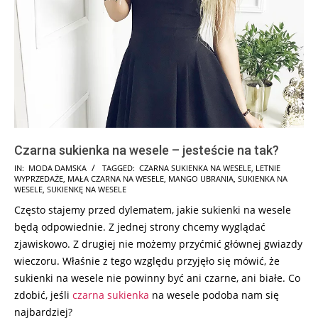
Czarna sukienka na wesele – jesteście na tak?
2026-
IN:
MODA DAMSKA
TAGGED:
CZARNA SUKIENKA NA WESELE
,
LETNIE
WYPRZEDAŻE
,
MAŁA CZARNA NA WESELE
,
MANGO UBRANIA
,
SUKIENKA NA
05-
WESELE
,
SUKIENKĘ NA WESELE
10
Często stajemy przed dylematem, jakie sukienki na wesele
będą odpowiednie. Z jednej strony chcemy wyglądać
zjawiskowo. Z drugiej nie możemy przyćmić głównej gwiazdy
wieczoru. Właśnie z tego względu przyjęło się mówić, że
sukienki na wesele nie powinny być ani czarne, ani białe. Co
zdobić, jeśli
czarna sukienka
na wesele podoba nam się
najbardziej?