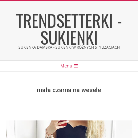
Skip
TRENDSETTERKI -
to
content
SUKIENKI
SUKIENKA DAMSKA - SUKIENKI W RÓŻNYCH STYLIZACJACH
Secondary
Menu
Navigation
Menu
mała czarna na wesele