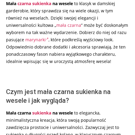
Mała
czarna sukienka
na wesele
to klasyk w damskiej
garderobie, który sprawdza się na wiele okazji, w tym
również na weselach. Dzięki swojej elegancji i
uniwersalności kultowa „
mała czarna
” może być doskonałym
wyborem na tak ważne wydarzenie. Dobierz do niej od razu
pasujące
marynarki
, które podkreślą wyjściowy look.
Odpowiednio dobrane dodatki i akcesoria sprawiają, że ten
ponadczasowy fason nabiera wyjątkowego charakteru,
idealnie wpisując się w uroczystą atmosferę wesela!
Czym jest mała czarna sukienka na
wesele i jak wygląda?
Mała czarna
sukienka
na wesele
to elegancka,
minimalistyczna kreacja, która swoją popularność
zawdzięcza prostocie i uniwersalności. Zazwyczaj jest to
sukienka o długości przed kolano, w klasycznym czarnym