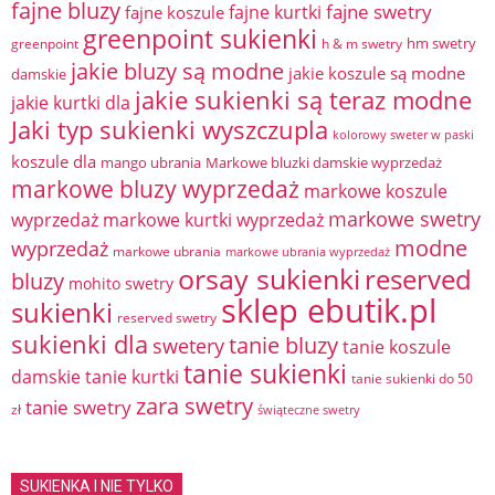
fajne bluzy
fajne swetry
fajne kurtki
fajne koszule
greenpoint sukienki
hm swetry
greenpoint
h & m swetry
jakie bluzy są modne
jakie koszule są modne
damskie
jakie sukienki są teraz modne
jakie kurtki dla
Jaki typ sukienki wyszczupla
kolorowy sweter w paski
koszule dla
mango ubrania
Markowe bluzki damskie wyprzedaż
markowe bluzy wyprzedaż
markowe koszule
markowe swetry
wyprzedaż
markowe kurtki wyprzedaż
modne
wyprzedaż
markowe ubrania
markowe ubrania wyprzedaż
orsay sukienki
reserved
bluzy
mohito swetry
sklep ebutik.pl
sukienki
reserved swetry
sukienki dla
tanie bluzy
swetery
tanie koszule
tanie sukienki
damskie
tanie kurtki
tanie sukienki do 50
zara swetry
tanie swetry
zł
świąteczne swetry
SUKIENKA I NIE TYLKO