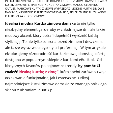
2026-
IN:
KURTKI ZIMOWE
TAGGED:
BONPRIX KURTKI ZIMOWE DAMSKIE
,
CARRY
KURTKI ZIMOWE
,
CIEPŁE KURTKI
,
KURTKA ZIMOWA
,
MANGO CLOTHING
07-
OUTLET
,
MARKOWE KURTKI ZIMOWE WYPRZEDAŻ
,
MODNE KURTKI ZIMOWE
17
DAMSKIE
,
NIEMIECKIE KURTKI ZIMOWE DAMSKIE
,
SKLEP EBUTIK.PL
,
ZALANDO
KURTKI
,
ZARA KURTKI ZIMOWE
Idealna i modna Kurtka zimowa damska
to nie tylko
niezbędny element garderoby w chłodniejsze dni, ale także
modowy akcent, który potrafi dopełnić i wyróżnić każdą
stylizację. To nie tylko ochrona przed zimnem i deszczem,
ale także wyraz własnego stylu i preferencji. W tym artykule
eksplorujemy różnorodność kurtki zimowej damskiej, ofertę
dostępna w popularnym sklepie z kurtkami eButik.pl. Od
klasycznych fasonów po najnowsze trendy,
by pomóc Ci
znaleźć
idealną kurtkę z zimę
, która spełni zarówno Twoje
oczekiwania funkcjonalne, jak i estetyczne. Odkryj
najmodniejsze kurtki zimowe damskie ze znanego polskiego
sklepu z ubraniami eButik.pl.