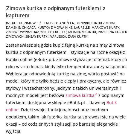
Zimowa kurtka z odpinanym futerkiem i z
kapturem
2025-
IN:
KURTKI ZIMOWE
TAGGED:
ANDŻELA
,
BONPRIX KURTKI ZIMOWE
DAMSKIE
,
CHICACA
,
KURTKA ZIMOWA NIKE
,
LAURELLE
,
MARKOWE KURTKI
12-
ZIMOWE WYPRZEDAŻ
,
MOHITO KURTKI
,
MONNARI KURTKI
,
PRZECENA KURTEK
14
ZIMOWYCH
,
SINSAY KURTKI
,
VARLESCA
,
ZARA KURTKI
Zastanawiasz się gdzie kupić fajną kurtkę na zimę? Zimowa
kurtka z odpinanym futerkiem – stylizacje na różne okazje z
Butiku online (eButik.pl). Zimowe stylizacje to temat, który co
roku wraca do nas, kiedy tylko temperatura zaczyna spadać.
Wybierając odpowiednią kurtkę na zimę, warto postawić na
model, który nie tylko będzie ciepły i praktyczny, ale również
stylowy i wszechstronny. Jednym z takich uniwersalnych i
modnych modeli jest beżowa
zimowa kurtka
z odpinanym
futerkiem, dostępna w sklepie eButik.pl – dawniej
Butik
online
. Dzięki swojej funkcjonalności oraz modnym
dodatkom, takim jak futerko, kurtka ta sprawdzi się na wiele
okazji – od codziennych stylizacji po bardziej eleganckie
wyjścia.