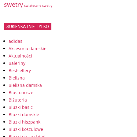
swetry
świąteczne swetry
SUKIENKA I NIE TYLKO
adidas
Akcesoria damskie
Aktualności
Baleriny
Bestsellery
Bielizna
Bielizna damska
Biustonosze
Biżuteria
Bluzki basic
Bluzki damskie
Bluzki hiszpanki
Bluzki koszulowe
Bluzki na co dzień