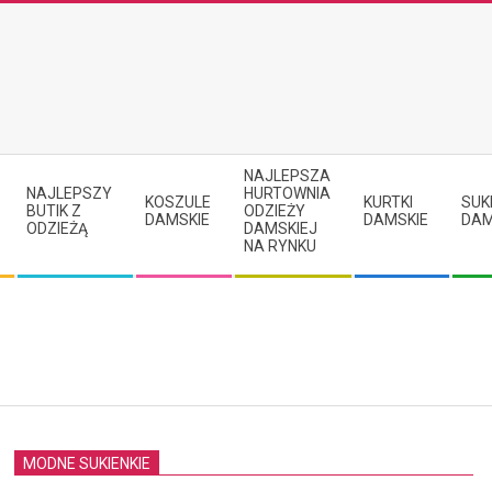
NAJLEPSZA
NAJLEPSZY
HURTOWNIA
KOSZULE
KURTKI
SUK
BUTIK Z
ODZIEŻY
DAMSKIE
DAMSKIE
DAM
ODZIEŻĄ
DAMSKIEJ
NA RYNKU
MODNE SUKIENKIE