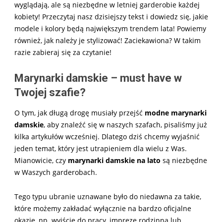
wyglądają, ale są niezbędne w letniej garderobie każdej
kobiety! Przeczytaj nasz dzisiejszy tekst i dowiedz się, jakie
modele i kolory będą największym trendem lata! Powiemy
również, jak należy je stylizować! Zaciekawiona? W takim
razie zabieraj się za czytanie!
Marynarki damskie – must have w
Twojej szafie?
O tym, jak długą drogę musiały przejść
modne marynarki
damskie
, aby znaleźć się w naszych szafach, pisaliśmy już
kilka artykułów wcześniej. Dlatego dziś chcemy wyjaśnić
jeden temat, który jest utrapieniem dla wielu z Was.
Mianowicie, czy
marynarki damskie na lato
są niezbędne
w Waszych garderobach.
Tego typu ubranie uznawane było do niedawna za takie,
które możemy zakładać wyłącznie na bardzo oficjalne
okazje, np. wyjście do pracy, imprezę rodzinną lub