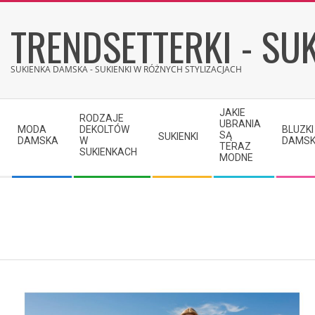
Skip
TRENDSETTERKI - SUK
to
content
SUKIENKA DAMSKA - SUKIENKI W RÓŻNYCH STYLIZACJACH
Secondary
JAKIE
RODZAJE
Navigation
UBRANIA
MODA
DEKOLTÓW
BLUZKI
SĄ
SUKIENKI
Menu
DAMSKA
W
DAMSK
TERAZ
SUKIENKACH
MODNE