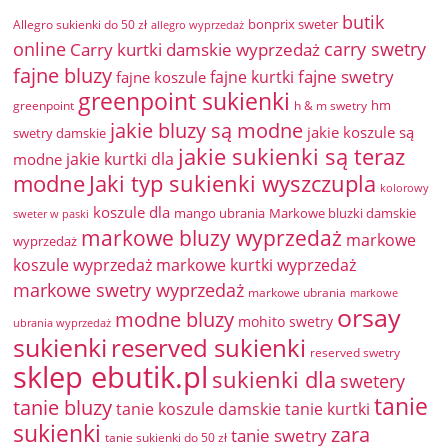
butik
bonprix sweter
Allegro sukienki do 50 zł
allegro wyprzedaż
online
Carry kurtki damskie wyprzedaż
carry swetry
fajne bluzy
fajne swetry
fajne kurtki
fajne koszule
greenpoint sukienki
hm
greenpoint
h & m swetry
jakie bluzy są modne
jakie koszule są
swetry damskie
jakie sukienki są teraz
jakie kurtki dla
modne
modne
Jaki typ sukienki wyszczupla
kolorowy
koszule dla
mango ubrania
Markowe bluzki damskie
sweter w paski
markowe bluzy wyprzedaż
markowe
wyprzedaż
koszule wyprzedaż
markowe kurtki wyprzedaż
markowe swetry wyprzedaż
markowe ubrania
markowe
orsay
modne bluzy
mohito swetry
ubrania wyprzedaż
sukienki
reserved sukienki
reserved swetry
sklep ebutik.pl
sukienki dla
swetery
tanie
tanie bluzy
tanie koszule damskie
tanie kurtki
sukienki
zara
tanie swetry
tanie sukienki do 50 zł