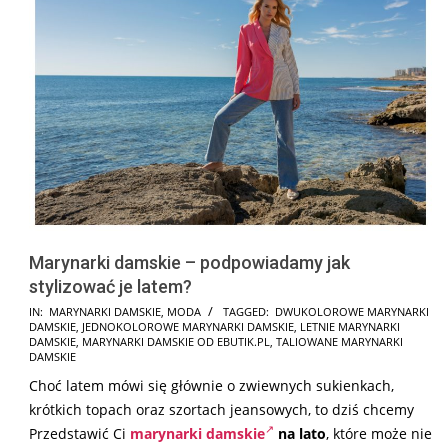
Marynarki damskie – podpowiadamy jak
stylizować je latem?
2026-
IN:
MARYNARKI DAMSKIE
,
MODA
TAGGED:
DWUKOLOROWE MARYNARKI
DAMSKIE
,
JEDNOKOLOROWE MARYNARKI DAMSKIE
,
LETNIE MARYNARKI
06-
DAMSKIE
,
MARYNARKI DAMSKIE OD EBUTIK.PL
,
TALIOWANE MARYNARKI
15
DAMSKIE
Choć latem mówi się głównie o zwiewnych sukienkach,
krótkich topach oraz szortach jeansowych, to dziś chcemy
Przedstawić Ci
marynarki damskie
na lato
, które może nie