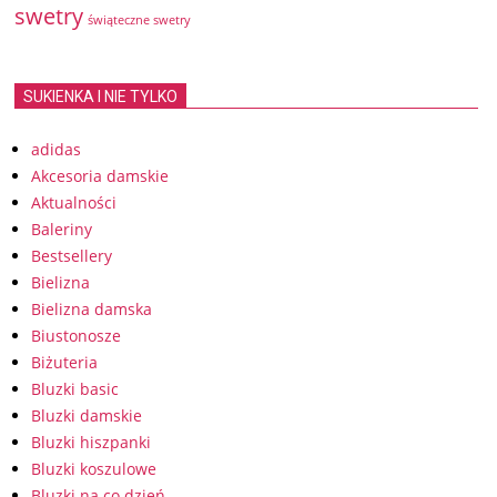
swetry
świąteczne swetry
SUKIENKA I NIE TYLKO
adidas
Akcesoria damskie
Aktualności
Baleriny
Bestsellery
Bielizna
Bielizna damska
Biustonosze
Biżuteria
Bluzki basic
Bluzki damskie
Bluzki hiszpanki
Bluzki koszulowe
Bluzki na co dzień