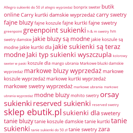
butik
bonprix sweter
Allegro sukienki do 50 zł
allegro wyprzedaż
online
Carry kurtki damskie wyprzedaż
carry swetry
fajne bluzy
fajne swetry
fajne kurtki
fajne koszule
greenpoint sukienki
hm
greenpoint
h & m swetry
jakie bluzy są modne
jakie koszule są
swetry damskie
jakie sukienki są teraz
jakie kurtki dla
modne
modne
Jaki typ sukienki wyszczupla
kolorowy
koszule dla
mango ubrania
Markowe bluzki damskie
sweter w paski
markowe bluzy wyprzedaż
markowe
wyprzedaż
koszule wyprzedaż
markowe kurtki wyprzedaż
markowe swetry wyprzedaż
markowe ubrania
markowe
orsay
modne bluzy
mohito swetry
ubrania wyprzedaż
sukienki
reserved sukienki
reserved swetry
sklep ebutik.pl
sukienki dla
swetery
tanie
tanie bluzy
tanie koszule damskie
tanie kurtki
sukienki
zara
tanie swetry
tanie sukienki do 50 zł