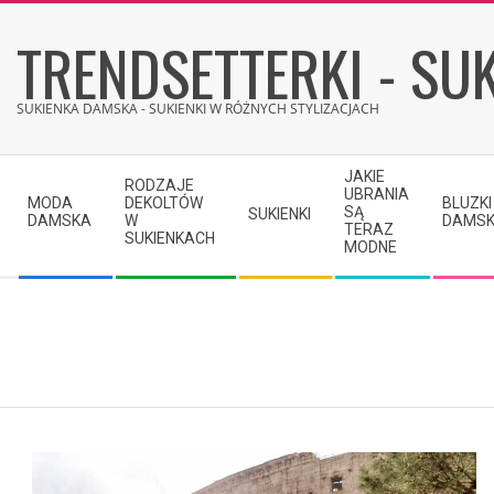
Skip
TRENDSETTERKI - SUK
to
content
SUKIENKA DAMSKA - SUKIENKI W RÓŻNYCH STYLIZACJACH
Secondary
JAKIE
RODZAJE
Navigation
UBRANIA
MODA
DEKOLTÓW
BLUZKI
SĄ
SUKIENKI
Menu
DAMSKA
W
DAMSK
TERAZ
SUKIENKACH
MODNE