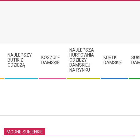
NAJLEPSZA
NAJLEPSZY
HURTOWNIA
KOSZULE
KURTKI
SUK
BUTIK Z
ODZIEŻY
DAMSKIE
DAMSKIE
DAM
ODZIEŻĄ
DAMSKIEJ
NA RYNKU
MODNE SUKIENKIE