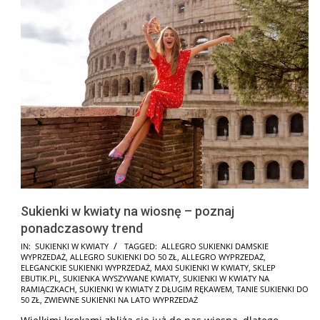
Sukienki w kwiaty na wiosnę – poznaj
ponadczasowy trend
2026-
IN:
SUKIENKI W KWIATY
TAGGED:
ALLEGRO SUKIENKI DAMSKIE
WYPRZEDAŻ
,
ALLEGRO SUKIENKI DO 50 ZŁ
,
ALLEGRO WYPRZEDAŻ
,
06-
ELEGANCKIE SUKIENKI WYPRZEDAŻ
,
MAXI SUKIENKI W KWIATY
,
SKLEP
15
EBUTIK.PL
,
SUKIENKA WYSZYWANE KWIATY
,
SUKIENKI W KWIATY NA
RAMIĄCZKACH
,
SUKIENKI W KWIATY Z DŁUGIM RĘKAWEM
,
TANIE SUKIENKI DO
50 ZŁ
,
ZWIEWNE SUKIENKI NA LATO WYPRZEDAŻ