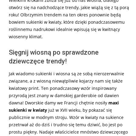
Wielkimi krokami zbliża się już do nas wiosna, dlatego
otwórz się na nadchodzące trendy, jakie wiążą się z tą porą
roku! Olbrzymim trendem na ten okres ponownie będą
bowiem sukienki w kwiaty, które dzięki ponadczasowemu
roślinnemu nadrukowi idealnie wpisują się w kwitnący
wiosenny klimat.
Sięgnij wiosną po sprawdzone
dziewczęce trendy!
Jak wiadomo sukienki i wiosna są ze sobą nierozerwalnie
związane, a z wiosną niewątpliwie kojarzy nam się także
kwiatowy print. Ten ponadczasowy wzór inspirowany
przyrodą jest znany w damskiej garderobie od dawien
dawna! Dworskie damy we Francji chętnie nosiły
maxi
sukienki w kwiaty
już w XVII wieku, by pokazać się
publicznie w modnym stroju. Wzór w kwiaty na sukience
przetrwał aż do dziś i trudno się temu dziwić, bo jest po
prostu piękny. Nadaje właścicielce mnóstwo dziewczęcego