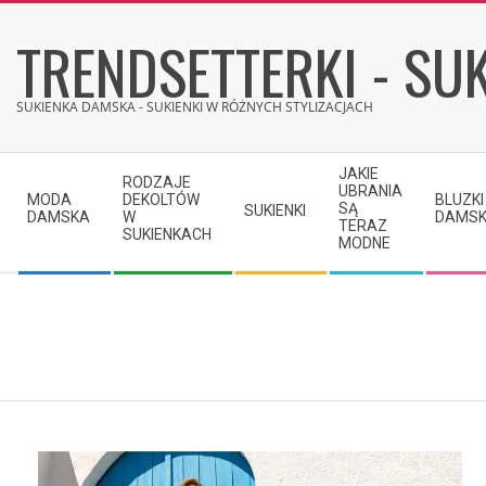
Skip
TRENDSETTERKI - SUK
to
content
SUKIENKA DAMSKA - SUKIENKI W RÓŻNYCH STYLIZACJACH
Secondary
JAKIE
RODZAJE
Navigation
UBRANIA
MODA
DEKOLTÓW
BLUZKI
SĄ
SUKIENKI
Menu
DAMSKA
W
DAMSK
TERAZ
SUKIENKACH
MODNE