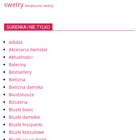
swetry
świąteczne swetry
SUKIENKA I NIE TYLKO
adidas
Akcesoria damskie
Aktualności
Baleriny
Bestsellery
Bielizna
Bielizna damska
Biustonosze
Biżuteria
Bluzki basic
Bluzki damskie
Bluzki hiszpanki
Bluzki koszulowe
Bluzki na co dzień