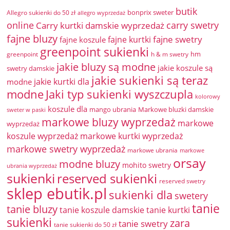
butik
bonprix sweter
Allegro sukienki do 50 zł
allegro wyprzedaż
online
Carry kurtki damskie wyprzedaż
carry swetry
fajne bluzy
fajne swetry
fajne kurtki
fajne koszule
greenpoint sukienki
hm
greenpoint
h & m swetry
jakie bluzy są modne
jakie koszule są
swetry damskie
jakie sukienki są teraz
jakie kurtki dla
modne
modne
Jaki typ sukienki wyszczupla
kolorowy
koszule dla
mango ubrania
Markowe bluzki damskie
sweter w paski
markowe bluzy wyprzedaż
markowe
wyprzedaż
koszule wyprzedaż
markowe kurtki wyprzedaż
markowe swetry wyprzedaż
markowe ubrania
markowe
orsay
modne bluzy
mohito swetry
ubrania wyprzedaż
sukienki
reserved sukienki
reserved swetry
sklep ebutik.pl
sukienki dla
swetery
tanie
tanie bluzy
tanie koszule damskie
tanie kurtki
sukienki
zara
tanie swetry
tanie sukienki do 50 zł