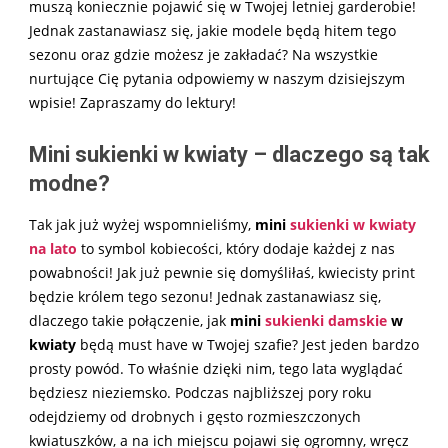
muszą koniecznie pojawić się w Twojej letniej garderobie!
Jednak zastanawiasz się, jakie modele będą hitem tego
sezonu oraz gdzie możesz je zakładać? Na wszystkie
nurtujące Cię pytania odpowiemy w naszym dzisiejszym
wpisie! Zapraszamy do lektury!
Mini sukienki w kwiaty – dlaczego są tak
modne?
Tak jak już wyżej wspomnieliśmy,
mini
sukienki w kwiaty
na lato
to symbol kobiecości, który dodaje każdej z nas
powabności! Jak już pewnie się domyśliłaś, kwiecisty print
będzie królem tego sezonu! Jednak zastanawiasz się,
dlaczego takie połączenie, jak
mini
sukienki damskie
w
kwiaty
będą must have w Twojej szafie? Jest jeden bardzo
prosty powód. To właśnie dzięki nim, tego lata wyglądać
będziesz nieziemsko. Podczas najbliższej pory roku
odejdziemy od drobnych i gęsto rozmieszczonych
kwiatuszków, a na ich miejscu pojawi się ogromny, wręcz