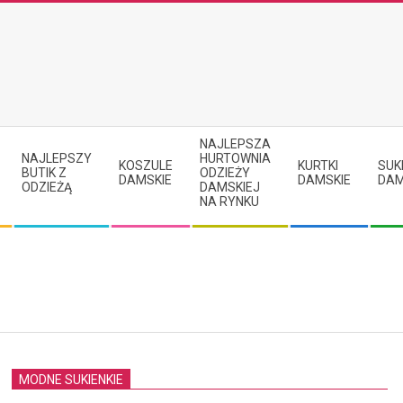
NAJLEPSZA
NAJLEPSZY
HURTOWNIA
KOSZULE
KURTKI
SUK
BUTIK Z
ODZIEŻY
DAMSKIE
DAMSKIE
DAM
ODZIEŻĄ
DAMSKIEJ
NA RYNKU
MODNE SUKIENKIE