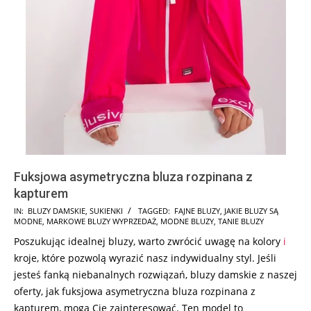
Fuksjowa asymetryczna bluza rozpinana z
kapturem
2024-
IN:
BLUZY DAMSKIE
,
SUKIENKI
TAGGED:
FAJNE BLUZY
,
JAKIE BLUZY SĄ
MODNE
,
MARKOWE BLUZY WYPRZEDAŻ
,
MODNE BLUZY
,
TANIE BLUZY
08-
Poszukując idealnej bluzy, warto zwrócić uwagę na kolory
i
06
kroje, które pozwolą wyrazić nasz indywidualny styl. Jeśli
jesteś fanką niebanalnych rozwiązań, bluzy damskie z naszej
oferty, jak fuksjowa asymetryczna bluza rozpinana z
kapturem, mogą Cię zainteresować. Ten model to