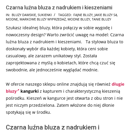
Czarna luźna bluza z nadrukiem i kieszeniami
2024-
IN:
BLUZY DAMSKIE
,
SUKIENKI
TAGGED:
FAJNE BLUZY
,
JAKIE BLUZY SĄ
MODNE
,
MARKOWE BLUZY WYPRZEDAŻ
,
MODNE BLUZY
,
TANIE BLUZY
08-
Szukasz idealnej bluzy, która połączy w sobie wygodę i
11
nowoczesny design? Warto zwrócić uwagę na model: Czarna
luźna bluza z nadrukiem i kieszeniami. Ta stylowa bluza to
doskonały wybór dla każdej kobiety, która ceni sobie
casualowy, ale zarazem unikatowy styl. Została
zaprojektowana z myślą o kobietach, które chcą czuć się
swobodnie, ale jednocześnie wyglądać modnie.
W ofercie naszego sklepu online znajdują się również
długie
bluzy
kangurki
z kapturem i charakterystyczną kieszenią
pośrodku. Kieszeń w kangurce jest otwarta z obu stron i nie
jest niczym przedzielona. Zatem włożone do niej dłonie
spotykają się w środku.
Czarna luźna bluza z nadrukiem i