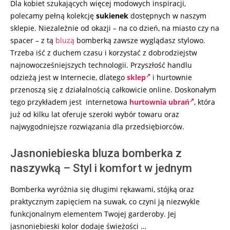
Dla kobiet szukających więcej modowych inspiracji,
polecamy pełną kolekcję
sukienek
dostępnych w naszym
sklepie. Niezależnie od okazji – na co dzień, na miasto czy na
spacer – z tą
bluzą
bomberką zawsze wyglądasz stylowo.
Trzeba iść z duchem czasu i korzystać z dobrodziejstw
najnowocześniejszych technologii. Przyszłość handlu
odzieżą jest w Internecie, dlatego
sklep
i hurtownie
przenoszą się z działalnością całkowicie online. Doskonałym
tego przykładem jest internetowa
hurtownia ubrań
, która
już od kilku lat oferuje szeroki wybór towaru oraz
najwygodniejsze rozwiązania dla przedsiębiorców.
Jasnoniebieska bluza bomberka z
naszywką – Styl i komfort w jednym
Bomberka wyróżnia się długimi rękawami, stójką oraz
praktycznym zapięciem na suwak, co czyni ją niezwykle
funkcjonalnym elementem Twojej garderoby. Jej
jasnoniebieski kolor dodaje świeżości …