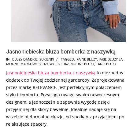
Jasnoniebieska bluza bomberka z naszywką
2024-
IN:
BLUZY DAMSKIE
,
SUKIENKI
TAGGED:
FAJNE BLUZY
,
JAKIE BLUZY SĄ
MODNE
,
MARKOWE BLUZY WYPRZEDAŻ
,
MODNE BLUZY
,
TANIE BLUZY
08-
Jasnoniebieska bluza bomberka z naszywką
to niezbędny
06
dodatek do Twojej codziennej garderoby. Zaprojektowana
przez markę RELEVANCE, jest perfekcyjnym połączeniem
stylu i komfortu. Przyciąga uwagę swoim nowoczesnym
designem, a jednocześnie zapewnia wygodę dzięki
przyjemnej dla skóry bawełnie. Idealnie nadaje się na
wszelkie nieformalne okazje, od spotkań z przyjaciółmi po
relaksujące spacery.