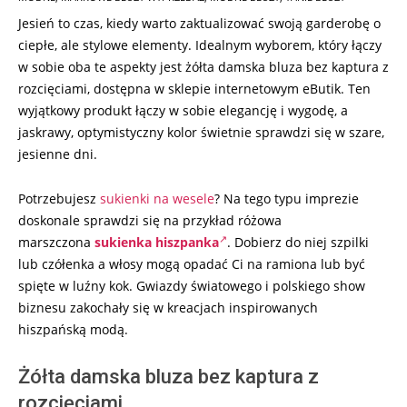
08-
Jesień to czas, kiedy warto zaktualizować swoją garderobę o
10
ciepłe, ale stylowe elementy. Idealnym wyborem, który łączy
w sobie oba te aspekty jest żółta damska bluza bez kaptura z
rozcięciami, dostępna w sklepie internetowym eButik. Ten
wyjątkowy produkt łączy w sobie elegancję i wygodę, a
jaskrawy, optymistyczny kolor świetnie sprawdzi się w szare,
jesienne dni.
Potrzebujesz
sukienki na wesele
? Na tego typu imprezie
doskonale sprawdzi się na przykład różowa
marszczona
sukienka hiszpanka
. Dobierz do niej szpilki
lub czółenka a włosy mogą opadać Ci na ramiona lub być
spięte w luźny kok. Gwiazdy światowego i polskiego show
biznesu zakochały się w kreacjach inspirowanych
hiszpańską modą.
Żółta damska bluza bez kaptura z
rozcięciami