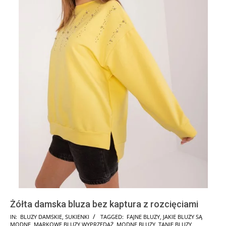
Żółta damska bluza bez kaptura z rozcięciami
2024-
IN:
BLUZY DAMSKIE
,
SUKIENKI
TAGGED:
FAJNE BLUZY
,
JAKIE BLUZY SĄ
MODNE
,
MARKOWE BLUZY WYPRZEDAŻ
,
MODNE BLUZY
,
TANIE BLUZY