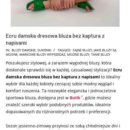
Ecru damska dresowa bluza bez kaptura z
napisami
2024-
IN:
BLUZY DAMSKIE
,
SUKIENKI
TAGGED:
FAJNE BLUZY
,
JAKIE BLUZY SĄ
MODNE
,
MARKOWE BLUZY WYPRZEDAŻ
,
MODNE BLUZY
,
TANIE BLUZY
08-
Poszukujesz stylowej, a zarazem wygodnej bluzy, która
06
doskonale sprawdzi się w każdej, casualowej stylizacji?
Ecru
damska dresowa bluza bez kaptura z napisami
to idealny
wybór dla każdej kobiety ceniącej sobie modny wygląd i
komfort noszenia. Ta niezwykle elegancka i jednocześnie
sportowa bluza, dostępna jest w
Butik
, gdzie możesz
znaleźć szeroki wybór podobnych produktów, idealnie
dopasowanych do różnorodnych potrzeb i preferencji.
Sezon jesienno-zimowy przynosi ze sobą chłodniejsze dni i