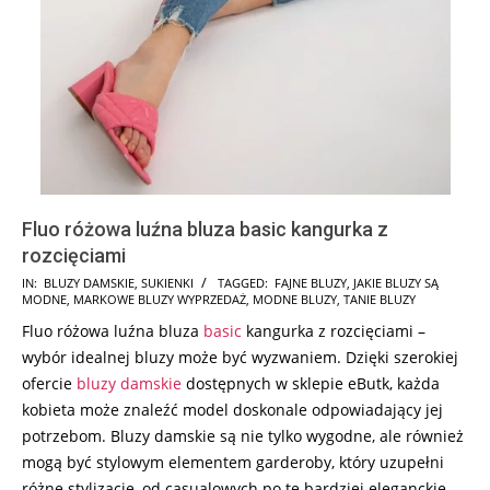
Fluo różowa luźna bluza basic kangurka z
rozcięciami
2024-
IN:
BLUZY DAMSKIE
,
SUKIENKI
TAGGED:
FAJNE BLUZY
,
JAKIE BLUZY SĄ
MODNE
,
MARKOWE BLUZY WYPRZEDAŻ
,
MODNE BLUZY
,
TANIE BLUZY
08-
Fluo różowa luźna bluza
basic
kangurka z rozcięciami –
06
wybór idealnej bluzy może być wyzwaniem. Dzięki szerokiej
ofercie
bluzy damskie
dostępnych w sklepie eButk, każda
kobieta może znaleźć model doskonale odpowiadający jej
potrzebom. Bluzy damskie są nie tylko wygodne, ale również
mogą być stylowym elementem garderoby, który uzupełni
różne stylizacje, od casualowych po te bardziej eleganckie.