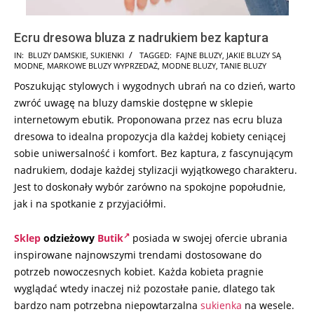
Ecru dresowa bluza z nadrukiem bez kaptura
2024-
IN:
BLUZY DAMSKIE
,
SUKIENKI
TAGGED:
FAJNE BLUZY
,
JAKIE BLUZY SĄ
MODNE
,
MARKOWE BLUZY WYPRZEDAŻ
,
MODNE BLUZY
,
TANIE BLUZY
08-
Poszukując stylowych i wygodnych ubrań na co dzień, warto
06
zwróć uwagę na bluzy damskie dostępne w sklepie
internetowym ebutik. Proponowana przez nas ecru bluza
dresowa to idealna propozycja dla każdej kobiety ceniącej
sobie uniwersalność i komfort. Bez kaptura, z fascynującym
nadrukiem, dodaje każdej stylizacji wyjątkowego charakteru.
Jest to doskonały wybór zarówno na spokojne popołudnie,
jak i na spotkanie z przyjaciółmi.
Sklep
odzieżowy
Butik
posiada w swojej ofercie ubrania
inspirowane najnowszymi trendami dostosowane do
potrzeb nowoczesnych kobiet. Każda kobieta pragnie
wyglądać wtedy inaczej niż pozostałe panie, dlatego tak
bardzo nam potrzebna niepowtarzalna
sukienka
na wesele.