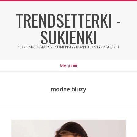
Skip
TRENDSETTERKI -
to
content
SUKIENKI
SUKIENKA DAMSKA - SUKIENKI W RÓŻNYCH STYLIZACJACH
Secondary
Menu
Navigation
Menu
modne bluzy