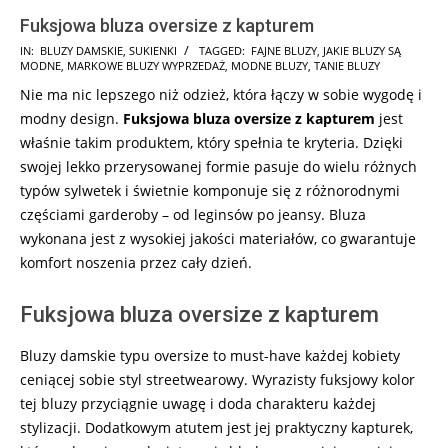
Fuksjowa bluza oversize z kapturem
2024-
IN:
BLUZY DAMSKIE
,
SUKIENKI
TAGGED:
FAJNE BLUZY
,
JAKIE BLUZY SĄ
MODNE
,
MARKOWE BLUZY WYPRZEDAŻ
,
MODNE BLUZY
,
TANIE BLUZY
10-
Nie ma nic lepszego niż odzież, która łączy w sobie wygodę i
12
modny design.
Fuksjowa bluza oversize z kapturem
jest
właśnie takim produktem, który spełnia te kryteria. Dzięki
swojej lekko przerysowanej formie pasuje do wielu różnych
typów sylwetek i świetnie komponuje się z różnorodnymi
częściami garderoby – od leginsów po jeansy. Bluza
wykonana jest z wysokiej jakości materiałów, co gwarantuje
komfort noszenia przez cały dzień.
Fuksjowa bluza oversize z kapturem
Bluzy damskie typu oversize to must-have każdej kobiety
ceniącej sobie styl streetwearowy. Wyrazisty fuksjowy kolor
tej bluzy przyciągnie uwagę i doda charakteru każdej
stylizacji. Dodatkowym atutem jest jej praktyczny kapturek,