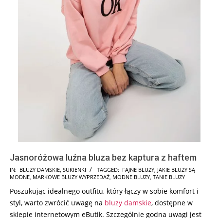
Jasnoróżowa luźna bluza bez kaptura z haftem
2024-
IN:
BLUZY DAMSKIE
,
SUKIENKI
TAGGED:
FAJNE BLUZY
,
JAKIE BLUZY SĄ
MODNE
,
MARKOWE BLUZY WYPRZEDAŻ
,
MODNE BLUZY
,
TANIE BLUZY
08-
Poszukując idealnego outfitu, który łączy w sobie komfort i
08
styl, warto zwrócić uwagę na
bluzy damskie
, dostępne w
sklepie internetowym eButik. Szczególnie godna uwagi jest