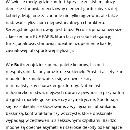
W świecie mody, gdzie komfort łączy się ze stylem, bluzy
10
damskie stanowią nieodzowny element garderoby każdej
kobiety. Mają one za zadanie nie tylko ogrzewać, ale także
nadawać stylizacjom niepowtarzalnego charakteru.
Szczególnie godna uwagi jest bluza Ecru rozpinana oversize
z kieszeniami RUE PARIS, która łączy w sobie elegancję
i
funkcjonalność, stanowiąc idealne uzupełnienie każdej
casualowej lub sportowej stylizacji.
W
e Butik
znajdziesz pełną paletę kolorów, liczne i
niespotykane fasony oraz kroje sukienek. Proste i ascetyczne
modele doskonale wpiszą się w nowoczesny,
minimalistyczny charakter garderoby. Natomiast
miłośniczkom odważniejszych ubrań z pewnością przypadną
do gustu modele gorsetowe czy asymetryczne. Spodobają
się też sukienki rozkloszowane, z wycięciami, falbankami,
baskinką, kontrafałdami czy wzorzyste, które doskonale
wypadają w zestawieniu z seksownymi szpilkami. Bardzo
modne są obecnie asymetrie i szerokie dekolty odsłaniające