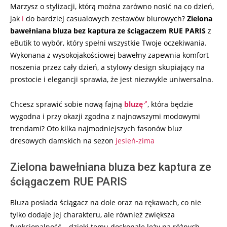
Marzysz o stylizacji, którą można zarówno nosić na co dzień,
09
jak
i
do bardziej casualowych zestawów biurowych?
Zielona
bawełniana bluza bez kaptura ze ściągaczem RUE PARIS
z
eButik to wybór, który spełni wszystkie Twoje oczekiwania.
Wykonana z wysokojakościowej bawełny zapewnia komfort
noszenia przez cały dzień, a stylowy design skupiający na
prostocie i elegancji sprawia, że jest niezwykle uniwersalna.
Chcesz sprawić sobie nową fajną
bluzę
, która będzie
wygodna i przy okazji zgodna z najnowszymi modowymi
trendami? Oto kilka najmodniejszych fasonów bluz
dresowych damskich na sezon
jesień-zima
Zielona bawełniana bluza bez kaptura ze
ściągaczem RUE PARIS
Bluza posiada ściągacz na dole oraz na rękawach, co nie
tylko dodaje jej charakteru, ale również zwiększa
funkcjonalność – dzięki temu doskonale leży na różnych